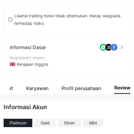
9
7
Lisensi trading forex tidak ditemukan. Harap waspada
8
terhadap risiko.
9
Informasi Dasar
Registered region
Kerajaan Inggris
Periode operasi
5-10 tahun
Review
erkait
Karyawan
Profil perusahaan
Nama perusahaan
BFX TRADING
Informasi Akun
Platinum
Gold
Silver
Mini