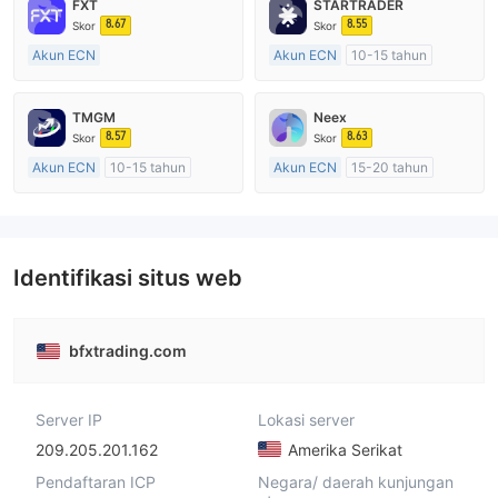
FXT
STARTRADER
8.67
8.55
Skor
Skor
Akun ECN
Akun ECN
10-15 tahun
Lebih dari 20 tahun
Diatur di Australia
Diatur di Australia
Market Maker (MM)
TMGM
Neex
Market Maker (MM)
Lisensi Penuh MT4
8.57
8.63
Skor
Skor
Lisensi Penuh MT4
Akun ECN
10-15 tahun
Akun ECN
15-20 tahun
Diatur di Australia
Diatur di Australia
Market Maker (MM)
Market Maker (MM)
Lisensi Penuh MT4
Lisensi Penuh MT4
Identifikasi situs web
bfxtrading.com
Server IP
Lokasi server
209.205.201.162
Amerika Serikat
Pendaftaran ICP
Negara/ daerah kunjungan