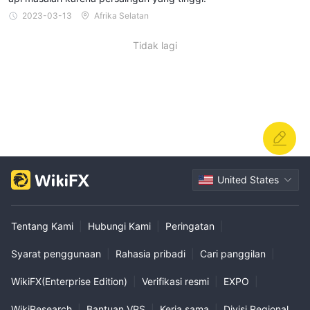
2023-03-13
Afrika Selatan
Tidak lagi
United States
Tentang Kami
|
Hubungi Kami
|
Peringatan
|
Syarat penggunaan
|
Rahasia pribadi
|
Cari panggilan
|
WikiFX(Enterprise Edition)
|
Verifikasi resmi
|
EXPO
|
WikiResearch
|
Bantuan VPS
|
Kerja sama
|
Divisi Regional