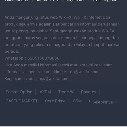
Anda mengunjungi situs web WikiFX. WikiFX Internet dan
produk selulernya adalah alat pencarian informasi perusahaan
untuk pengguna global. Saat menggunakan produk WikiFX,
pengguna harus secara sadar mematuhi undang-undang dan
peraturan yang relevan di negara dan wilayah tempat mereka
berada.
Whatsapp：6285158070850
Jika Anda memiliki informasi lisensi atau koreksi kesalahan
informasi lainnya, silakan kirim ke：qa@wikifx.com
Kerja sama：business@wikifx.com
Pocket Option
AXPM
Trade W
Phyntex
CASTLE MARKET
Core Prime
GSM
QCG
FPM
Selebihnya
Axon Markets
uexo
AGA TRADERS
4XC
SETFX
GOLDEX
OneTrade
FX Union Trading