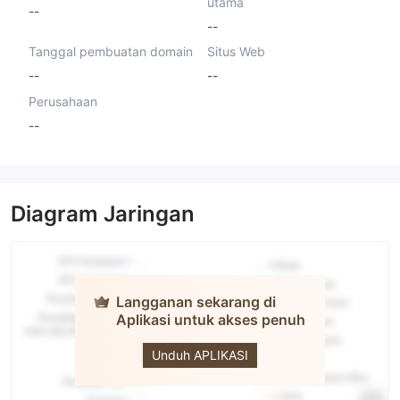
utama
--
--
Tanggal pembuatan domain
Situs Web
--
--
Perusahaan
--
Diagram Jaringan
Langganan sekarang di
Aplikasi untuk akses penuh
BFX
TRADING
Unduh APLIKASI