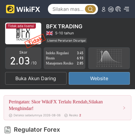
0
BFX TRADING
Tidak ada lisensi
0
1
5-10 tahun
Lisensi Peraturan Dicurigai
1
2
Lingkup Bisnis Mencurigakan
Potensi risiko tinggi
Skor
Indeks Regulasi
3.45
2
.
0
3
Bisnis
6.93
/10
Manajemen Resiko
2.85
3
1
4
Buka Akun Daring
Website
4
2
5
5
3
6
Peringatan: Skor WikiFX Terlalu Rendah,Silakan
6
4
7
Menghindar!
Deteksi sebelumnya 2026-08-06
Resiko
2
7
5
8
Regulator Forex
8
6
9