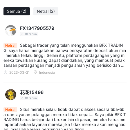
Semua
(2)
Netral
(2)
FX1347905579
6-10 tahun
Sebagai trader yang telah menggunakan BFX TRADIN
Netral
G, saya harus mengatakan bahwa persyaratan deposit akun min
i mereka terlalu tinggi. Selain itu, platform perdagangan yang m
ereka tawarkan kurang dapat diandalkan, yang membuat pelak
sanaan perdagangan menjadi pengalaman yang berisiko dan m
embuat frustrasi. Selain itu, menarik dana dari akun saya terbukt
2023-03-21
Indonesia
i cukup menantang, yang merupakan ketidaknyamanan besar. S
ecara keseluruhan, saya tidak akan merekomendasikan BFX TR
ADING.
花花15496
6-10 tahun
Situs mereka selalu tidak dapat diakses secara tiba-tib
Netral
a dan layanan pelanggan mereka tidak cepat... Saya pikir BFX T
RADING harus belajar dari broker lain di pasar, mereka harus me
mpertahankan layanan mereka jika tidak mereka akan menghad
api masalah karena persaingan yang tinggi.