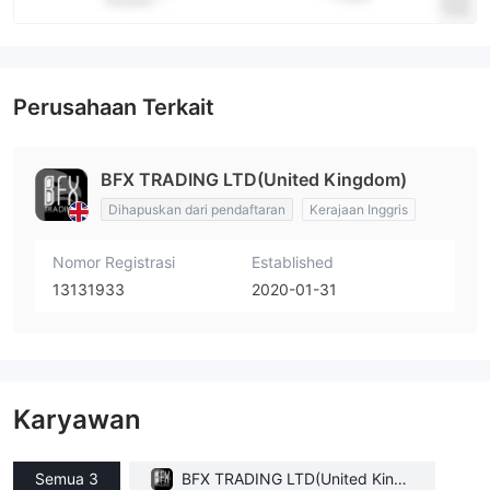
Perusahaan Terkait
BFX TRADING LTD(United Kingdom)
Dihapuskan dari pendaftaran
Kerajaan Inggris
Nomor Registrasi
Established
13131933
2020-01-31
Karyawan
Semua 3
BFX TRADING LTD(United Kingd