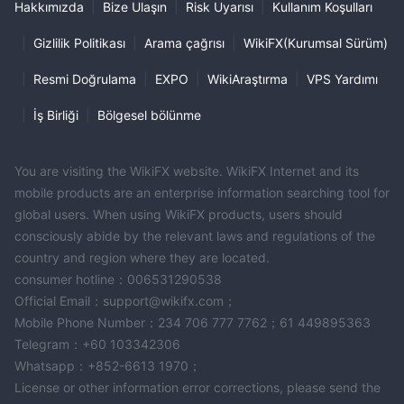
Hakkımızda
|
Bize Ulaşın
|
Risk Uyarısı
|
Kullanım Koşulları
|
Gizlilik Politikası
|
Arama çağrısı
|
WikiFX(Kurumsal Sürüm)
|
Resmi Doğrulama
|
EXPO
|
WikiAraştırma
|
VPS Yardımı
|
İş Birliği
|
Bölgesel bölünme
You are visiting the WikiFX website. WikiFX Internet and its
mobile products are an enterprise information searching tool for
global users. When using WikiFX products, users should
consciously abide by the relevant laws and regulations of the
country and region where they are located.
consumer hotline：006531290538
Official Email：support@wikifx.com；
Mobile Phone Number：234 706 777 7762；61 449895363
Telegram：+60 103342306
Whatsapp：+852-6613 1970；
License or other information error corrections, please send the