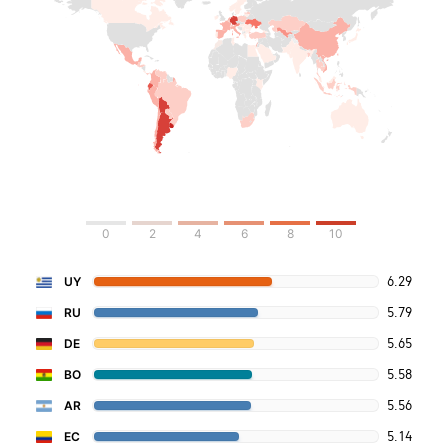
0
2
4
6
8
10
6.29
UY
5.79
RU
5.65
DE
5.58
BO
5.56
AR
5.14
EC