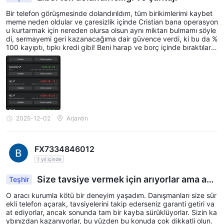
Bir telefon görüşmesinde dolandırıldım, tüm birikimlerimi kaybet
meme neden oldular ve çaresizlik içinde Cristian bana operasyon
u kurtarmak için nereden olursa olsun aynı miktarı bulmamı söyle
di, sermayemi geri kazanacağıma dair güvence verdi, ki bu da %
100 kayıptı, tıpkı kredi gibi! Beni harap ve borç içinde bıraktılar!
21 Kasım'daki aramaları araştırmanız için yalvarıyorum ve hala bir
yanıt alamadım! Çaresizim!
2025-12-02
Arjantin
FX7334846012
1 yıl içinde
Size tavsiye vermek için arıyorlar ama aslı
Teşhir
nda sizi kandırmak için.
O aracı kurumla kötü bir deneyim yaşadım. Danışmanları size sür
ekli telefon açarak, tavsiyelerini takip ederseniz garanti getiri va
at ediyorlar, ancak sonunda tam bir kayba sürüklüyorlar. Sizin ka
ybınızdan kazanıyorlar, bu yüzden bu konuda çok dikkatli olun.