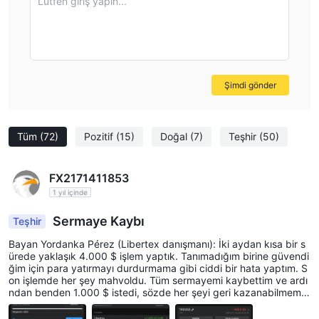
Lütfen giriş yapın...
Şimdi gönder
Tüm
(72)
Pozitif
(15)
Doğal
(7)
Teşhir
(50)
FX2171411853
1 yıl içinde
Sermaye Kaybı
Teşhir
Bayan Yordanka Pérez (Libertex danışmanı): İki aydan kısa bir s
ürede yaklaşık 4.000 $ işlem yaptık. Tanımadığım birine güvendi
ğim için para yatırmayı durdurmama gibi ciddi bir hata yaptım. S
on işlemde her şey mahvoldu. Tüm sermayemi kaybettim ve ardı
ndan benden 1.000 $ istedi, sözde her şeyi geri kazanabilmem i
çin bana başka bir bonus verecekti. 100 $ yatırdım ve hiçbir şey
olmadı. Bundan sonra "danışman" ortadan kayboldu ve bir daha