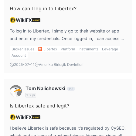
How can I log in to Libertex?
WikiFX
Yanıt
To log in to Libertex, I simply go to their website or app
and enter my credentials. Once logged in, I can access all
the trading features. If I'm using MT4 or MT5, I can log in
Broker Issues
Libertex
Platform
Instruments
Leverage
with my Libertex account details directly on those
Account
platforms.
2025-07-11
Amerika Birleşik Devletleri
Tom Nalichowski
1-2 yıl
Is Libertex safe and legit?
WikiFX
Yanıt
I believe Libertex is safe because it's regulated by CySEC,
which adds a layer of trustworthiness. However, since all