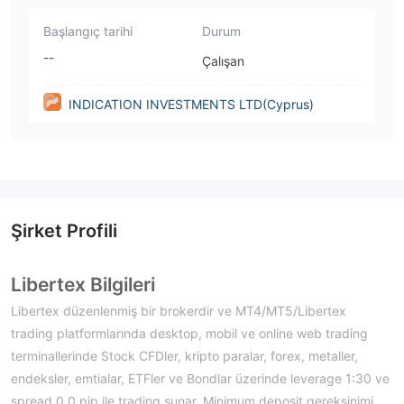
Başlangıç tarihi
Durum
--
Çalışan
INDICATION INVESTMENTS LTD(Cyprus)
Şirket Profili
Libertex Bilgileri
Libertex düzenlenmiş bir brokerdir ve MT4/MT5/Libertex
trading platformlarında desktop, mobil ve online web trading
terminallerinde Stock CFDler, kripto paralar, forex, metaller,
endeksler, emtialar, ETFler ve Bondlar üzerinde leverage 1:30 ve
spread 0.0 pip ile trading sunar. Minimum deposit gereksinimi