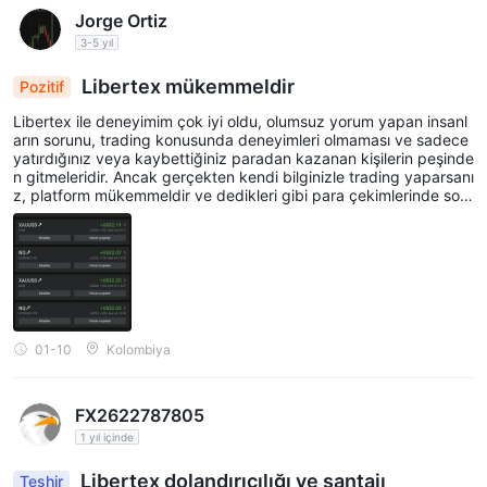
Jorge Ortiz
3-5 yıl
Libertex mükemmeldir
Pozitif
Libertex ile deneyimim çok iyi oldu, olumsuz yorum yapan insanl
arın sorunu, trading konusunda deneyimleri olmaması ve sadece
yatırdığınız veya kaybettiğiniz paradan kazanan kişilerin peşinde
n gitmeleridir. Ancak gerçekten kendi bilginizle trading yaparsanı
z, platform mükemmeldir ve dedikleri gibi para çekimlerinde soru
n çıkarmazlar. Doğal olarak bir kimlik doğrulama süreci olması ge
rekir ama bu bir kerelik bir işlemdir çünkü bu bir güvenlik önlemi
dir. Bana iyi görünüyor. Diğer yandan, parayı yatırıp başkalarının
mucizeler yapmasını beklemek zordur, trading'de herkes öğrenm
elidir ve bunun için pratik yapmak için demo hesaplar vardır, nası
l işlem yapılacağından veya hangi işlemin yapılacağından emin d
eğilseniz. Ancak başkalarının ne yapmanızı söylediği için yapıyor
sanız, bu yanlıştır. Genel olarak platform, broker çok iyidir. Hiçbir
01-10
Kolombiya
zaman sorun yaşamadım ve 8 yıldır işlem yapıyorum. Ekli resimd
e son bir aydaki kazançlar görülüyor.
FX2622787805
1 yıl içinde
Libertex dolandırıcılığı ve şantajı
Teşhir