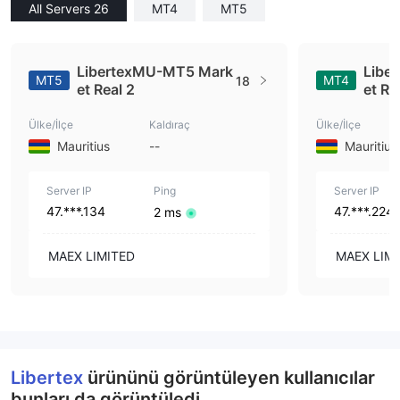
All Servers 26
MT4
MT5
LibertexMU-MT5 Mark
Libe
MT5
MT4
18
et Real 2
et Re
Ülke/İlçe
Kaldıraç
Ülke/İlçe
Mauritius
--
Mauritius
Server IP
Ping
Server IP
47.***.134
47.***.224
2 ms
MAEX LIMITED
MAEX LIM
Libertex
ürününü görüntüleyen kullanıcılar
bunları da görüntüledi..