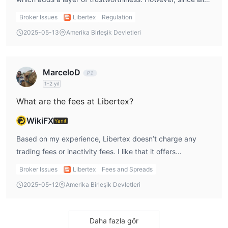
trading involves risk, I always emphasize risk management
Broker Issues
Libertex
Regulation
in my trading strategy. While it's a legit broker, I always
2025-05-13
Amerika Birleşik Devletleri
recommend doing my own research to ensure it aligns
with my trading goals.
MarceloD
1-2 yıl
What are the fees at Libertex?
WikiFX
Yanıt
Based on my experience, Libertex doesn’t charge any
trading fees or inactivity fees. I like that it offers
competitive spreads starting from 0.0 pips, especially
Broker Issues
Libertex
Fees and Spreads
when trading popular assets. The absence of hidden
2025-05-12
Amerika Birleşik Devletleri
charges is a major plus for me when trading.
Daha fazla gör