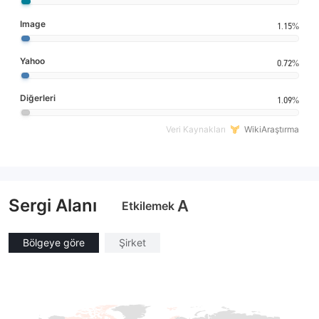
Image
1.15%
Yahoo
0.72%
Diğerleri
1.09%
Veri Kaynakları
WikiAraştırma
Sergi Alanı
A
Etkilemek
Bölgeye göre
Şirket