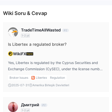
Para çekme ücretleri
Wiki Soru & Cevap
Minimum çekme tutarı banka havalesi için €0, diğer yöntemler
için €10'dır.
TradeTimeAllWasted
1-2 yıl
Is Libertex a regulated broker?
WikiFX
Yanıt
Yes, Libertex is regulated by the Cyprus Securities and
Exchange Commission (CySEC), under the license number
164/12. This regulation assures me that Libertex operates
Broker Issues
Libertex
Regulation
within European Union financial standards, providing a
2025-07-31
Amerika Birleşik Devletleri
sense of security when trading. However, even with
regulation, I always remain cautious about the inherent
risks in trading.
Дмитрий
1-2 yıl