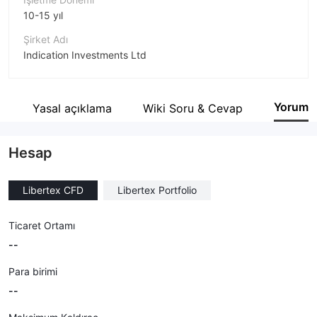
10-15 yıl
Şirket Adı
Indication Investments Ltd
Şirket Kısaltması
Libertex
Yorum
i
Yasal açıklama
Wiki Soru & Cevap
Şirket çalışanı
--
Hesap
Libertex CFD
Libertex Portfolio
Ticaret Ortamı
--
Para birimi
--