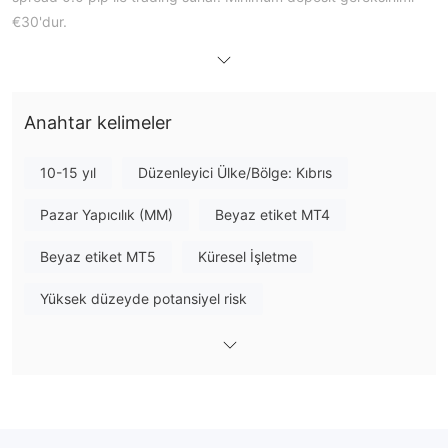
€30'dur.
Avantajlar ve Dezavantajlar
Libertex Güvenilir mi?
Anahtar kelimeler
Evet. Libertex, hizmet sunmak için CySEC tarafından
lisanslanmıştır.
10-15 yıl
Düzenleyici Ülke/Bölge: Kıbrıs
Libertex'da Ne İşlem Yapabilirim?
Pazar Yapıcılık (MM)
Beyaz etiket MT4
Hesap Türü
Beyaz etiket MT5
Küresel İşletme
İşte Libertex tarafından sunulan iki hesap türü:
Yüksek düzeyde potansiyel risk
Kaldıraç
Aracı kurum maksimum 1:30 kaldıraç oranı sunmaktadır.
Kaldıraç oranı ne kadar yüksekse, yatırılan sermayenin
kaybedilme riskinin de o kadar büyük olduğunu akılda tutmak
önemlidir.