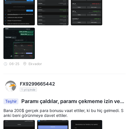
aramadı. Ondan sonra telefon numarasını değiştirmişti. Sanırım b
aşka bir müşteri için benzer bir işlem daha yapmıştı. Not: Para çe
kme konusunda beni her zaman oyaladı, ertesi hafta olacağına s
öz veriyordu.
06-25
Ekvador
FX9299665442
1 yıl içinde
Paramı çaldılar, paramı çekmeme izin ver
Teşhir
miyorlar.
Bana 200$ gerçek para bonusu vaat ettiler, ki bu hiç gelmedi. S
anki beni görünmeye davet ettiler.