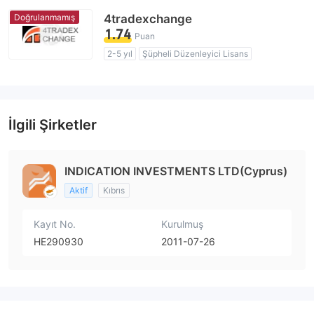
Doğrulanmamış
4tradexchange
1.74
Puan
2-5 yıl
Şüpheli Düzenleyici Lisans
Şüpheli İş Kapsamı
Yüksek düzeyde potansiyel risk
İlgili Şirketler
INDICATION INVESTMENTS LTD(Cyprus)
Aktif
Kıbrıs
Kayıt No.
Kurulmuş
HE290930
2011-07-26