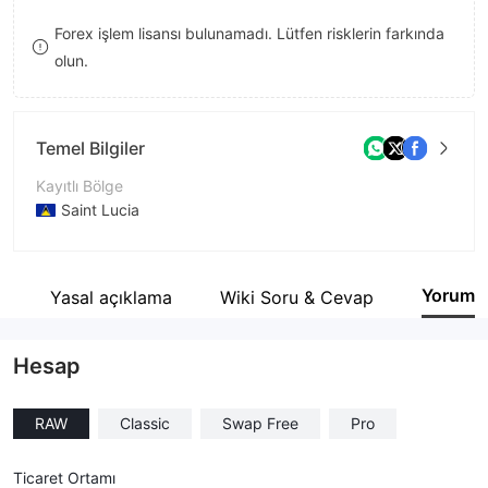
8
Forex işlem lisansı bulunamadı. Lütfen risklerin farkında
olun.
9
Temel Bilgiler
Kayıtlı Bölge
Saint Lucia
İşletme Dönemi
2-5 yıl
Yorum
i
Yasal açıklama
Wiki Soru & Cevap
Şirket Adı
Auro Markets Ltd.
Hesap
RAW
Classic
Swap Free
Pro
Ticaret Ortamı