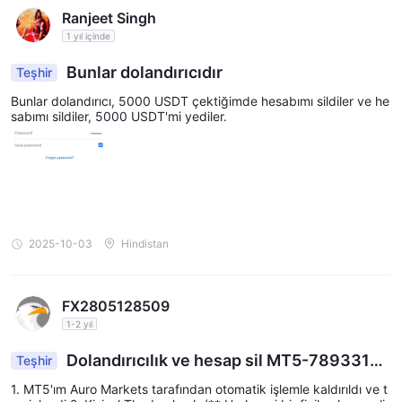
Ranjeet Singh
1 yıl içinde
Bunlar dolandırıcıdır
Teşhir
Bunlar dolandırıcı, 5000 USDT çektiğimde hesabımı sildiler ve he
sabımı sildiler, 5000 USDT'mi yediler.
2025-10-03
Hindistan
FX2805128509
1-2 yıl
Dolandırıcılık ve hesap sil MT5-78933157
Teşhir
18-$9117.5
1. MT5'ım Auro Markets tarafından otomatik işlemle kaldırıldı ve t