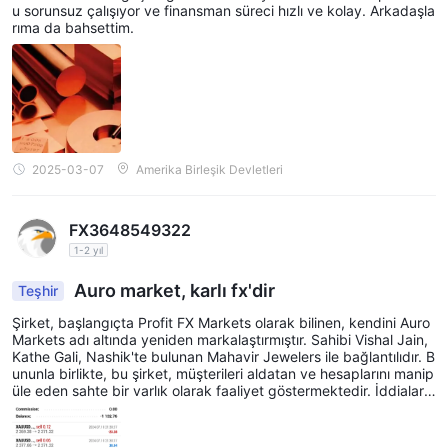
u sorunsuz çalışıyor ve finansman süreci hızlı ve kolay. Arkadaşla
rıma da bahsettim.
2025-03-07
Amerika Birleşik Devletleri
FX3648549322
1-2 yıl
Auro market, karlı fx'dir
Teşhir
Şirket, başlangıçta Profit FX Markets olarak bilinen, kendini Auro
Markets adı altında yeniden markalaştırmıştır. Sahibi Vishal Jain,
Kathe Gali, Nashik'te bulunan Mahavir Jewelers ile bağlantılıdır. B
ununla birlikte, bu şirket, müşterileri aldatan ve hesaplarını manip
üle eden sahte bir varlık olarak faaliyet göstermektedir. İddialara
göre, müşteri hesapları kasıtlı olarak manipülasyon yoluyla fonlar
dan boşaltılmaktadır. Devendra Thakoor'un bu boşaltmalara yard
ımcı olduğu ve karşılığında sahtekarlık faaliyetlerine katılımı için