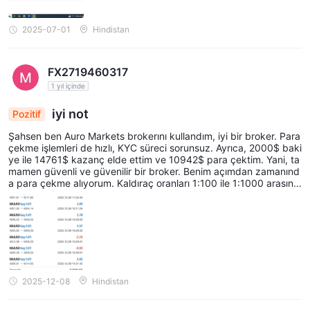
2025-07-01
Hindistan
FX2719460317
1 yıl içinde
iyi not
Pozitif
Şahsen ben Auro Markets brokerını kullandım, iyi bir broker. Para
çekme işlemleri de hızlı, KYC süreci sorunsuz. Ayrıca, 2000$ baki
ye ile 14761$ kazanç elde ettim ve 10942$ para çektim. Yani, ta
mamen güvenli ve güvenilir bir broker. Benim açımdan zamanınd
a para çekme alıyorum. Kaldıraç oranları 1:100 ile 1:1000 arasınd
a destekleniyor. İyi bir broker.
2025-12-08
Hindistan