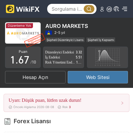
1
2
2
3
3
4
AURO MARKETS
Düzenleme Yok
4
5
2-5 yıl
Şüpheli Düzenleyici Lisans
Şüpheli İş Kapsamı
0
5
6
Yüksek düzeyde potansiyel risk
Puan
Düzenleyici Endeksi
3.32
1
.
6
7
İş Endeksi
5.51
/10
Risk Yönetimi Endeksi
1.80
2
7
8
Hesap Açın
Web Sitesi
3
8
9
4
9
Uyarı: Düşük puan, lütfen uzak durun!
5
Önceki Algılama 2026-08-08
Risk
3
6
Forex Lisansı
7