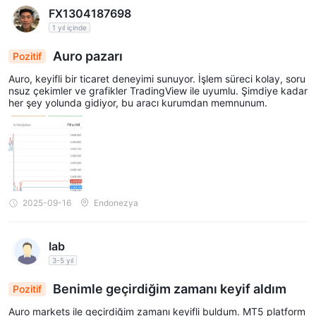
FX1304187698
1 yıl içinde
Auro pazarı
Pozitif
Auro, keyifli bir ticaret deneyimi sunuyor. İşlem süreci kolay, soru
nsuz çekimler ve grafikler TradingView ile uyumlu. Şimdiye kadar
her şey yolunda gidiyor, bu aracı kurumdan memnunum.
2025-09-16
Endonezya
Iab
3-5 yıl
Benimle geçirdiğim zamanı keyif aldım
Pozitif
Auro markets ile geçirdiğim zamanı keyifli buldum. MT5 platform