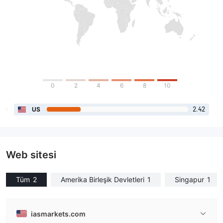
0
2
4
6
8
10
2.42
US
Web sitesi
Tüm
2
Amerika Birleşik Devletleri
1
Singapur
1
iasmarkets.com