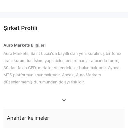
Şirket Profili
Auro Markets Bilgileri
Auro Markets, Saint Lucia'da kayıtlı olan yeni kurulmuş bir forex
aracı kurumdur. İşlem yapılabilen enstrümanlar arasında forex,
30'dan fazla CFD, metaller ve endeksler bulunmaktadır. Ayrıca
MT5 platformunu sunmaktadır. Ancak, Auro Markets
düzenlenmemiş durumundan dolayı risklidir.
Artıları ve Eksileri
Auro Markets Güvenilir mi?
düzenlenmemiştir
Auro Markets
, bu da düzenlenmiş aracı
kurumlardan daha az güvenli olduğu anlamına gelir. Lütfen riskin
farkında olun!
Anahtar kelimeler