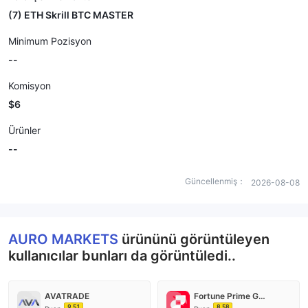
(7) ETH Skrill BTC MASTER
Minimum Pozisyon
--
Komisyon
$6
Ürünler
--
Güncellenmiş：
2026-08-08
AURO MARKETS
ürününü görüntüleyen
kullanıcılar bunları da görüntüledi..
AVATRADE
Fortune Prime Global
9.51
8.58