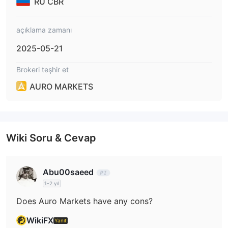
RU CBR
açıklama zamanı
2025-05-21
Brokeri teşhir et
AURO MARKETS
Wiki Soru & Cevap
Abu00saeed
1-2 yıl
Does Auro Markets have any cons?
WikiFX
Yanıt