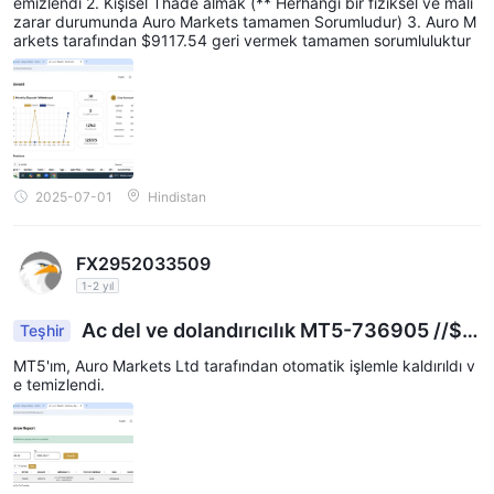
emizlendi 2. Kişisel Thade almak (** Herhangi bir fiziksel ve mali
zarar durumunda Auro Markets tamamen Sorumludur) 3. Auro M
arkets tarafından $9117.54 geri vermek tamamen sorumluluktur
2025-07-01
Hindistan
FX2952033509
1-2 yıl
Ac del ve dolandırıcılık MT5-736905 //$1
Teşhir
2768.83- Auro
MT5'ım, Auro Markets Ltd tarafından otomatik işlemle kaldırıldı v
e temizlendi.