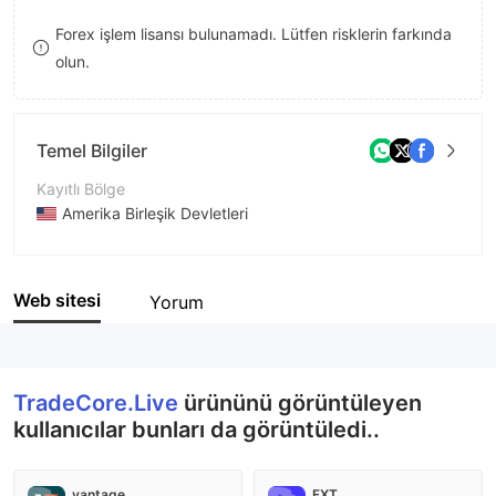
8
Forex işlem lisansı bulunamadı. Lütfen risklerin farkında
olun.
9
Temel Bilgiler
Kayıtlı Bölge
Amerika Birleşik Devletleri
İşletme Dönemi
2-5 yıl
Web sitesi
Yorum
Şirket Adı
TradeCore.Live
TradeCore.Live
ürününü görüntüleyen
kullanıcılar bunları da görüntüledi..
vantage
FXT