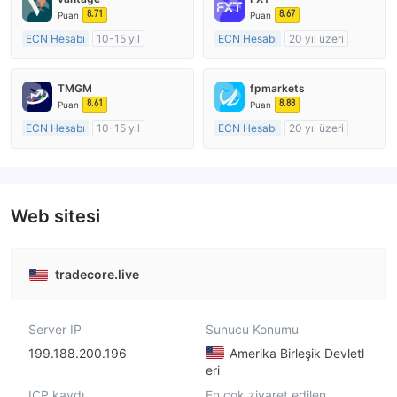
8.71
8.67
Puan
Puan
ECN Hesabı
10-15 yıl
ECN Hesabı
20 yıl üzeri
Düzenleyici Ülke/Bölge: Avustralya
Düzenleyici Ülke/Bölge: Avustralya
Pazar Yapıcılık (MM)
Pazar Yapıcılık (MM)
TMGM
fpmarkets
MT4 Tam Lisans
MT4 Tam Lisans
8.61
8.88
Puan
Puan
ECN Hesabı
10-15 yıl
ECN Hesabı
20 yıl üzeri
Düzenleyici Ülke/Bölge: Avustralya
Düzenleyici Ülke/Bölge: Avustralya
Pazar Yapıcılık (MM)
Pazar Yapıcılık (MM)
MT4 Tam Lisans
MT4 Tam Lisans
Web sitesi
tradecore.live
Server IP
Sunucu Konumu
199.188.200.196
Amerika Birleşik Devletl
eri
ICP kaydı
En çok ziyaret edilen