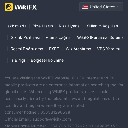
United States
Hakkımızda
|
Bize Ulaşın
|
Risk Uyarısı
|
Kullanım Koşulları
|
Gizlilik Politikası
|
Arama çağrısı
|
WikiFX(Kurumsal Sürüm)
|
Resmi Doğrulama
|
EXPO
|
WikiAraştırma
|
VPS Yardımı
|
İş Birliği
|
Bölgesel bölünme
You are visiting the WikiFX website. WikiFX Internet and its
mobile products are an enterprise information searching tool for
global users. When using WikiFX products, users should
consciously abide by the relevant laws and regulations of the
country and region where they are located.
consumer hotline：006531290538
Official Email：support@wikifx.com；
Mobile Phone Number：234 706 777 7762；61 449895363