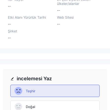
ülkeler/alanlar
--
--
Etki Alanı Yürürlük Tarihi
Web Sitesi
--
--
Şirket
--
incelemesi Yaz
Teşhir
Doğal