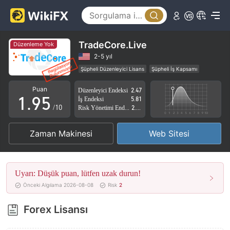
4
0
5
1
6
2
TradeCore.Live
Düzenleme Yok
7
3
2-5 yıl
Şüpheli Düzenleyici Lisans
Şüpheli İş Kapsamı
0
8
4
Yüksek düzeyde potansiyel risk
Puan
Düzenleyici Endeksi
2.47
1
.
9
5
İş Endeksi
5.81
/10
Risk Yönetimi Endeksi
2.72
2
6
Zaman Makinesi
Web Sitesi
3
7
4
8
Uyarı: Düşük puan, lütfen uzak durun!
5
9
Önceki Algılama 2026-08-08
Risk
2
6
Forex Lisansı
7