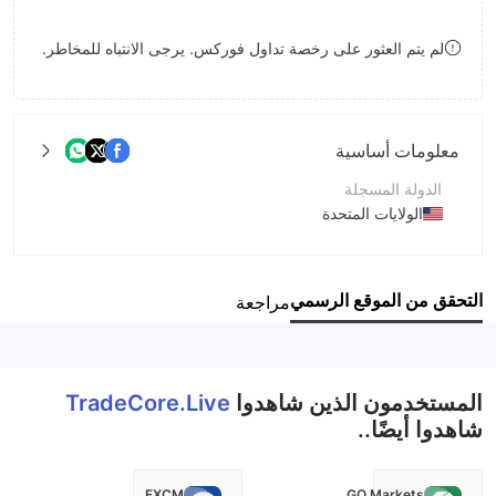
8
لم يتم العثور على رخصة تداول فوركس. يرجى الانتباه للمخاطر.
9
معلومات أساسية
الدولة المسجلة
الولايات المتحدة
فترة التشغيل
2-5 سنوات
التحقق من الموقع الرسمي
مراجعة
اسم الشركة
TradeCore.Live
المستخدمون الذين شاهدوا
TradeCore.Live
شاهدوا أيضًا..
FXCM
GO Markets