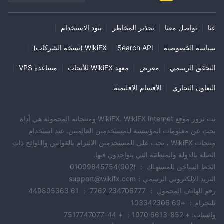
عنا
|
تواصل معنا
|
تحذير المخاطر
|
بنود الاستخدام
|
سياسة الخصوصية
|
Search API
|
WikiFX (نسخة الشركات)
|
التحقق الرسمي
|
معرض
|
معهد WikiFX للأبحاث
|
مساعدة VPS
|
التعاون التجاري
|
الأقسام الإقليمية
نت تزور موقع WikiFX. WikiFX Internet ومنتجاته المحمولة هي أداة
بحث عن معلومات المؤسسة للمستخدمين العالميين. عند استخدام
منتجات WikiFX ، يجب على المستخدمين الالتزام بالقوانين واللوائح ذات
الصلة بالدولة والمنطقة التي يتواجدون فيها.
الخط الساخن للمستهلك ： (002)01099845754
البريد الإلكتروني الرسمي：support@wikifx.com
رقم الهاتف المحمول ： 234706777 7762 ； 61 449895363
تليجرام： +60 103342306
واتساب: + 852-6613 1970； + 44-7517747077