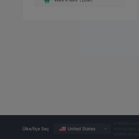
※ WikiFX, veril
Ülke/İlçe Seç
United States
eksiksizliğini,
şiddetle tavsiye