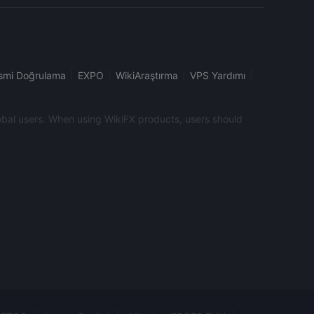
|
|
|
|
smi Doğrulama
EXPO
WikiAraştırma
VPS Yardımı
global users. When using WikiFX products, users should