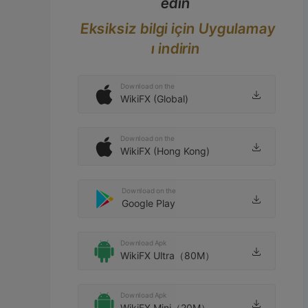
edin
Eksiksiz bilgi için Uygulamay
ı indirin
Download on the
WikiFX (Global)
Download on the
WikiFX (Hong Kong)
Download on the
Google Play
Download Apk
WikiFX Ultra（80M）
Download Apk
WikiFX Mini（20M）