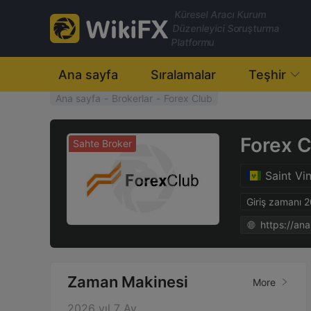
Küresel Aracı Kurum
Düzenleyici Soruşturma
Platformu
Ana sayfa
Sıralamalar
Teşhir
Ana sayfa
-
Brokerlar
-
Forex Club
Forex C
Sahte Broker
Saint Vi
Giriş zamanı 
https://a
Zaman Makinesi
More
2026 yıl 7 Ay