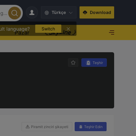
Türkçe
Download
ult language?
Switch
O
Pazar
Teşhir
Piramit zinciri şikayeti
Teşhir Edin