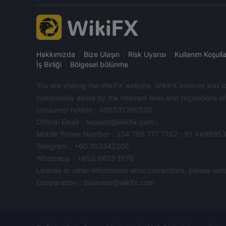
|
|
|
Hakkımızda
Bize Ulaşın
Risk Uyarısı
Kullanım Koşulla
|
İş Birliği
Bölgesel bölünme
You are visiting the WikiFX website. WikiFX Internet and 
consciously abide by the relevant laws and regulations o
consumer hotline：006531290538
Official Email：support@wikifx.com；
Mobile Phone Number：234 706 777 7762；61 449895
Telegram：+60 103342306
Whatsapp：+852-6613 1970；
License or other information error corrections, please s
Cooperation：business@wikifx.com