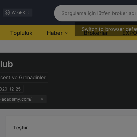
WikiFX
Switch to browser defa
Topluluk
Haber
Brokerlar
EXP
lub
ncent ve Grenadinler
2020-12-25
na-academy.com/
Teşhir