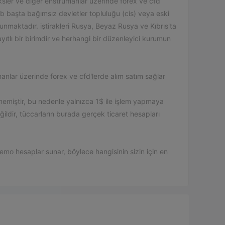
eksler ve diğer enstrümanlar üzerinde forex ve cfd
lub başta bağımsız devletler topluluğu (cis) veya eski
unmaktadır. iştirakleri Rusya, Beyaz Rusya ve Kıbrıs'ta
ıtlı bir birimdir ve herhangi bir düzenleyici kurumun
manlar üzerinde forex ve cfd'lerde alım satım sağlar
memiştir, bu nedenle yalnızca 1$ ile işlem yapmaya
ildir, tüccarların burada gerçek ticaret hesapları
demo hesaplar sunar, böylece hangisinin sizin için en
ek olarak kabul edilir. Ancak tüccarlar dikkatli
aşan ağır kayıplara yol açabilir.