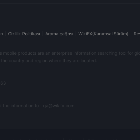
|
|
|
|
rı
Gizlilik Politikası
Arama çağrısı
WikiFX(Kurumsal Sürüm)
Re
its mobile products are an enterprise information searching tool for 
f the country and region where they are located.
363
end the information to：qa@wikifx.com