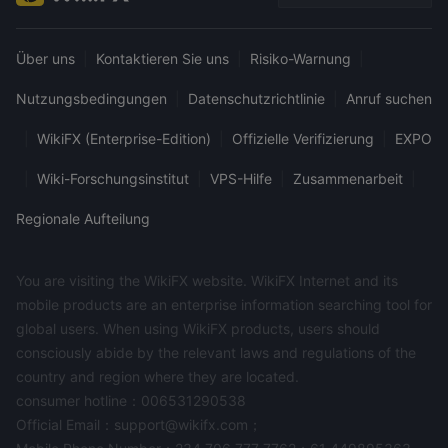
dem MT4 (Marktausführung) beginnen bei 0,2 Pips und
beinhalten eine Provision von 4 $. Daher betragen die
Über uns
|
Kontaktieren Sie uns
|
Risiko-Warnung
|
minimalen Handelskosten pro Standard-Lot für dieses Paar
etwa 1 Pips.
Nutzungsbedingungen
|
Datenschutzrichtlinie
|
Anruf suchen
Handelsplattform verfügbar
|
WikiFX (Enterprise-Edition)
|
Offizielle Verifizierung
|
EXPO
Forex Clubbietet den Standard MT4 sowie sein hauseigenes
Rumus, StartFX und das neueste Terminal des Brokers –
|
Wiki-Forschungsinstitut
|
VPS-Hilfe
|
Zusammenarbeit
|
Libertex.
Ein- und Auszahlung
Regionale Aufteilung
Kunden von Forex Club Es stehen verschiedene
Zahlungsoptionen zur Auswahl: Kredit-/Debitkarten,
You are visiting the WikiFX website. WikiFX Internet and its
Banküberweisungen und die folgenden E-Wallets: Skrill.
mobile products are an enterprise information searching tool for
webmoney, qiwi, moneta.ru., yandex und andere.
global users. When using WikiFX products, users should
Kundendienst
consciously abide by the relevant laws and regulations of the
Händler, die Unterstützung von FX Clubs-Mitarbeitern
country and region where they are located.
benötigen, können rund um die Uhr direkte Antworten per
consumer hotline：006531290538
Telefon, Chat und E-Mail erhalten. Obwohl das Team etwa 10
Official Email：support@wikifx.com；
Stunden brauchte, um unsere E-Mail zu beantworten, waren