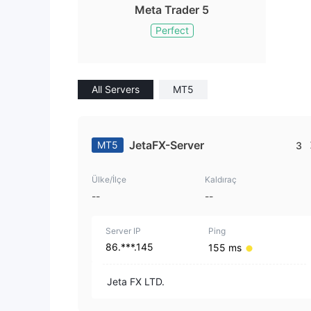
Meta Trader 5
Perfect
All Servers
MT5
JetaFX-Server
MT5
3
Ülke/İlçe
Kaldıraç
--
--
Server IP
Ping
86.***.145
155 ms
Jeta FX LTD.