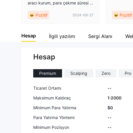
aracı kurum, para çekme süresi g
enellikle diğerlerinden daha hızlı,
Pozitif
Pozitif
2024-08-27
her seferinde çekimlerimi 4 ila 5 s
aat içinde aldım ve hiçbir çekim b
eklemiyor.
Hesap
İlgili yazılım
Sergi Alanı
Web
Hesap
Premium
Scalping
Zero
Pro
Ticaret Ortamı
--
Maksimum Kaldıraç
1:2000
Minimum Para Yatırma
$0
Para Yatırma Yöntemi
--
Minimum Pozisyon
--