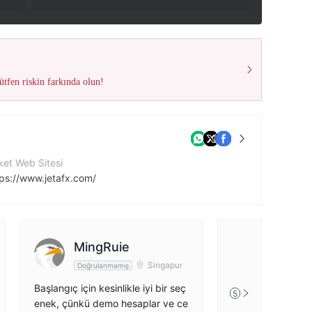
tfen riskin farkında olun!
ket Web Sitesi
tps://www.jetafx.com/
ket Adresi
Ground Floor, The Sotheby Building, Rodney Village, Rodney Bay, Gros-Islet, Saint Lucia
MingRuie
ps://x.com/JetafxOfficial
Singapur
Doğrulanmamış
Başlangıç ​​için kesinlikle iyi bir seç
5
enek, çünkü demo hesaplar ve ce