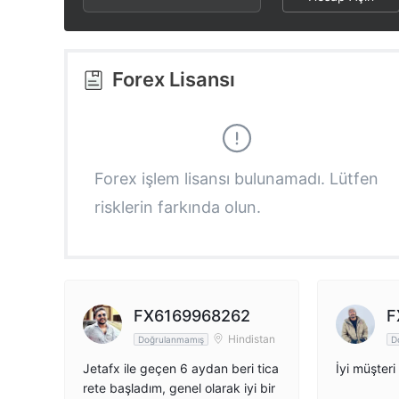
3
2
2
4
3
3
Forex Lisansı
5
4
4
6
5
5
Forex işlem lisansı bulunamadı. Lütfen
risklerin farkında olun.
7
6
6
8
7
7
9
8
8
FX6169968262
F
Hindistan
Doğrulanmamış
D
9
9
Jetafx ile geçen 6 aydan beri tica
İyi müşteri
rete başladım, genel olarak iyi bir