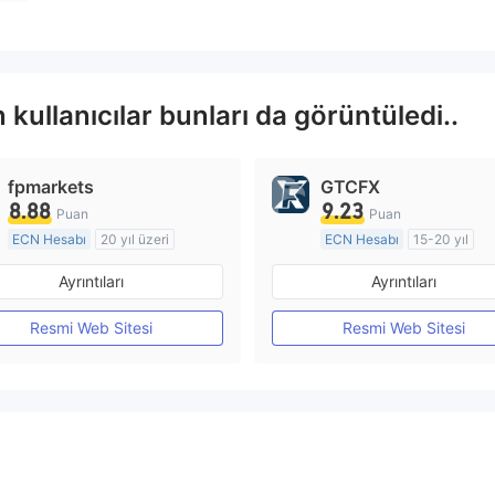
ullanıcılar bunları da görüntüledi..
fpmarkets
GTCFX
8.88
9.23
Puan
Puan
ECN Hesabı
20 yıl üzeri
ECN Hesabı
15-20 yıl
Düzenleyici Ülke/Bölge: Avustralya
Ayrıntıları
Ayrıntıları
Pazar Yapıcılık (MM)
Pazar Yapıcılık (MM)
MT4 Tam Lisans
MT4 Tam Lisans
Resmi Web Sitesi
Resmi Web Sitesi