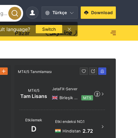
Türkçe
Download
ult language?
Switch
O
Pazar
MT4/5 Tanımlaması
MT4/5 Tanı
JetaFX-Server
MT4/5
2
Tam Lisans
Birleşik Krallık
MT5
Sunucu A
Etkilemek
Etki endeksi NO.1
JetaFX-S
D
2.72
Hindistan
Sunucu 