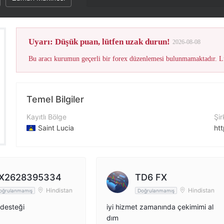
Uyarı: Düşük puan, lütfen uzak durun!
2026-08-08
Bu aracı kurumun geçerli bir forex düzenlemesi bulunmamaktadır. Lü
Temel Bilgiler
Kayıtlı Bölge
Şir
Saint Lucia
ht
İşletme Dönemi
Şir
2-5 yıl
Şirket Adı
X
X2628395334
TD6 FX
Jeta FX LTD.
htt
Hindistan
Hindistan
oğrulanmamış
Doğrulanmamış
 desteği
iyi hizmet zamanında çekimimi al
dım