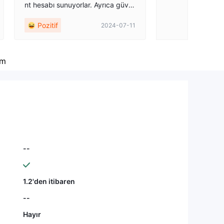
nt hesabı sunuyorlar. Ayrıca güve
nilir mt5 ticaret platformu ve hızlı
Pozitif
2024-07-11
emir yürütme sunuyorlar. Ayrıca, h
esabımı ilk açtığımda yardımcı old
ular.
um
--
1.2'den itibaren
--
Hayır