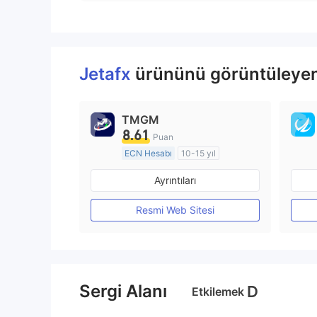
Jetafx
ürününü görüntüleyen k
TMGM
8.61
Puan
ECN Hesabı
10-15 yıl
Düzenleyici Ülke/Bölge: Avustralya
Ayrıntıları
Pazar Yapıcılık (MM)
MT4 Tam Lisans
Resmi Web Sitesi
Sergi Alanı
D
Etkilemek