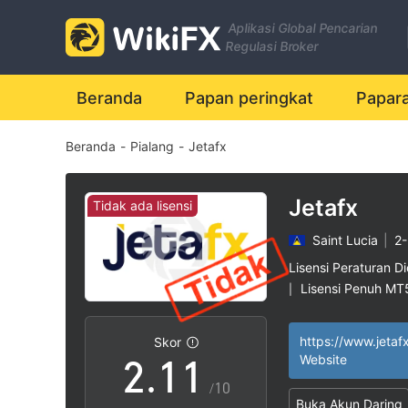
Aplikasi Global Pencarian
Regulasi Broker
Beranda
Papan peringkat
Papar
Beranda
-
Pialang
-
Jetafx
Jetafx
Tidak ada lisensi
Saint Lucia
|
2-
0
Lisensi Peraturan Di
Lisensi Penuh MT
|
1
0
0
Potensi risiko ting
|
https://www.jetaf
Skor
2
.
1
1
Website
/10
Buka Akun Daring