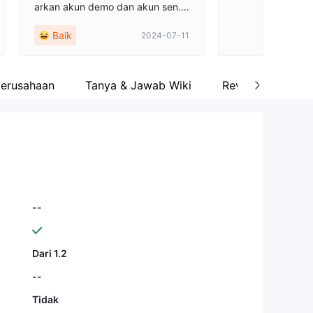
arkan akun demo dan akun sen.
Mereka juga menyediakan platfor
Baik
2024-07-11
m perdagangan mt5 yang handa
l, eksekusi order yang cepat. Sela
in itu, mereka sangat membantu
ketika saya pertama kali membuk
 perusahaan
Tanya & Jawab Wiki
Review
a akun saya.
--
Dari 1.2
--
Tidak