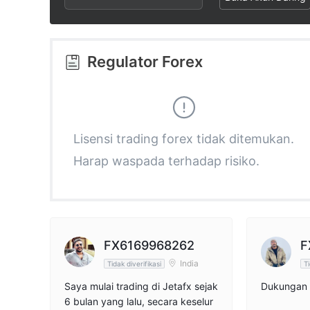
3
2
2
4
3
3
Regulator Forex
5
4
4
6
5
5
Lisensi trading forex tidak ditemukan.
Harap waspada terhadap risiko.
7
6
6
8
7
7
9
8
8
FX6169968262
F
India
Tidak diverifikasi
Ti
9
9
Saya mulai trading di Jetafx sejak
Dukungan 
6 bulan yang lalu, secara keselur