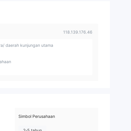
118.139.176.46
a/ daerah kunjungan utama
ahaan
Simbol Perusahaan
2-5 tahun