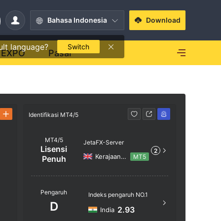
Bahasa Indonesia
Download
ult language?
Switch
EXPO
Pasar
Identifikasi MT4/5
Identifikasi
MT4/5
JetaFX-Server
Lisensi
2
Kerajaan Inggris
MT5
Penuh
Nama ser
Pengaruh
Indeks pengaruh NO.1
JetaFX-S
D
2.93
India
Lokasi Se