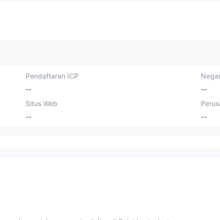
Pendaftaran ICP
Negar
--
--
Situs Web
Perus
--
--