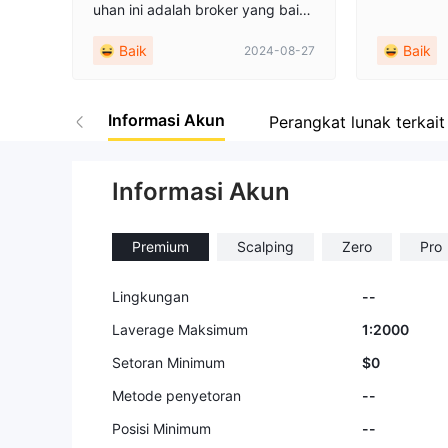
uhan ini adalah broker yang baik,
waktu penarikan biasanya lebih c
Baik
Baik
2024-08-27
epat daripada yang lain, saya me
ndapatkan penarikan saya dalam
waktu 4 hingga 5 jam setiap kali
Informasi Akun
dan tidak ada penarikan yang ter
Perangkat lunak terkait
tunda.
Informasi Akun
Premium
Scalping
Zero
Pro
Lingkungan
--
Laverage Maksimum
1:2000
Setoran Minimum
$0
Metode penyetoran
--
Posisi Minimum
--