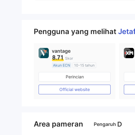
Pengguna yang melihat
Jeta
vantage
8.71
Skor
Akun ECN
10-15 tahun
Diatur di Australia
Perincian
Market Maker (MM)
Lisensi Penuh MT4
Official website
Area pameran
D
Pengaruh