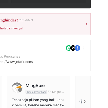
enghindar!
2026-08-09
rhadap risikonya!
tus Perusahaan
tps://www.jetafx.com/
amat perusahaan
Ground Floor, The Sotheby Building, Rodney Village, Rodney Bay, Gros-Islet, Saint Lucia
MingRuie
ps://x.com/JetafxOfficial
Singapur
Tidak diverifikasi
a
Tentu saja pilihan yang baik untu
5
k pemula, karena mereka menaw