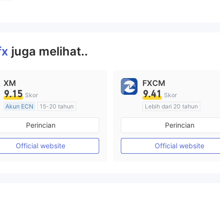
fx
juga melihat..
XM
FXCM
9.15
9.41
Skor
Skor
Akun ECN
15-20 tahun
Lebih dari 20 tahun
Diatur di Australia
Diatur di Australia
Perincian
Perincian
Market Maker (MM)
Market Maker (MM)
Lisensi Penuh MT4
Lisensi Penuh MT4
Official website
Official website