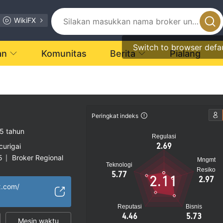
WikiFX
Switch to browser defa
an
Komunitas
Berita
Pialang
Peringkat indeks
5 tahun
Regulasi
2.69
curigai
5
Broker Regional
|
Mngmt
Teknologi
gi
Resiko
5.77
2.11
2.97
x.com/
Reputasi
Bisnis
4.46
5.73
Mesin waktu