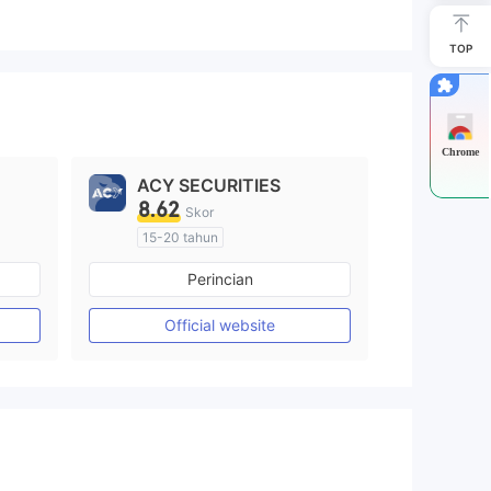
TOP
Chrome
ACY SECURITIES
8.62
Skor
15-20 tahun
Diatur di Australia
Perincian
Market Maker (MM)
Lisensi Penuh MT4
Official website