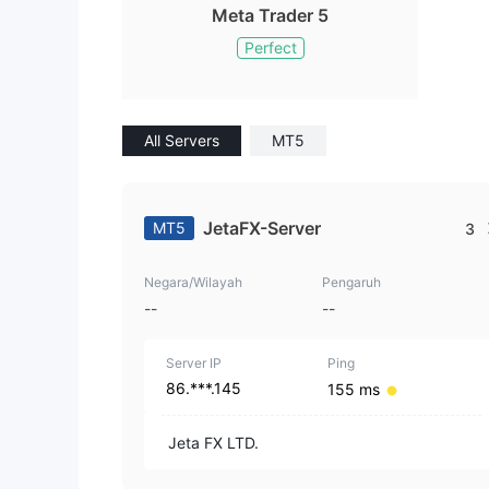
Meta Trader 5
Perfect
All Servers
MT5
JetaFX-Server
MT5
3
Negara/Wilayah
Pengaruh
--
--
Server IP
Ping
86.***.145
155 ms
Jeta FX LTD.