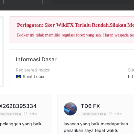
Peringatan: Skor WikiFX Terlalu Rendah,Silakan M
Broker ini tidak memiliki regulasi forex yang sah. Harap waspada te
Informasi Dasar
Registered region
Si
Saint Lucia
ht
Periode operasi
Al
2-5 tahun
Nama perusahaan
X
X2628395334
TD6 FX
Jeta FX LTD.
htt
India
India
dak diverifikasi
Tidak diverifikasi
pelanggan yang baik
layanan yang baik mendapatkan
penarikan saya tepat waktu