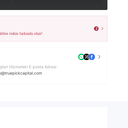
2
tfen riskin farkında olun!
teri Hizmetleri E-posta Adresi
fo@truepickcapital.com
tişim Numarası
5122419067
ket Web Sitesi
ps://truepickcapital.com/