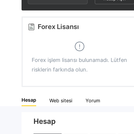
2
9
6
3
7
Forex Lisansı
4
8
5
9
Forex işlem lisansı bulunamadı. Lütfen
risklerin farkında olun.
6
7
Hesap
Web sitesi
Yorum
8
Hesap
9