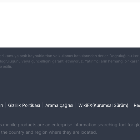
eri kamuya açık kaynaklardan ve kullanıcı katkılarından derler. Doğruluğunu koruma
 doğruluğunu veya güncelliğini garanti etmiyoruz. Yatırımcıların herhangi bir kar
 edilir.
|
|
|
|
rı
Gizlilik Politikası
Arama çağrısı
WikiFX(Kurumsal Sürüm)
Re
its mobile products are an enterprise information searching tool for 
f the country and region where they are located.