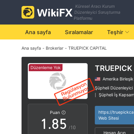
1
Küresel Aracı Kurum
Düzenleyici Soruşturma
2
Platformu
3
0
Ana sayfa
Sıralamalar
Teşhir
Ana sayfa
-
Brokerlar
-
TRUEPICK CAPITAL
4
1
5
2
TRUEPICK
Düzenleme Yok
Amerika Birleşik
6
3
Şüpheli Düzenleyici
Şüpheli İş Kapsam
|
0
7
4
Yüksek düzeyde po
|
https://truepickca
Puan
1
.
8
5
Web Sitesi
/10
Hesap Açın