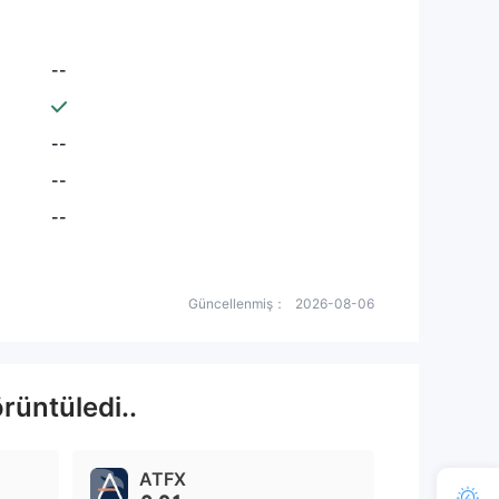
--
--
--
--
Güncellenmiş：
2026-08-06
rüntüledi..
ATFX