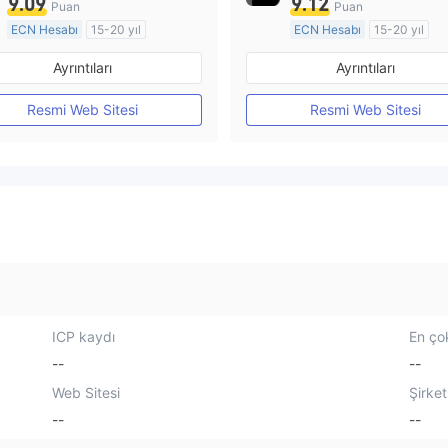
9.09
9.12
Puan
Puan
ECN Hesabı
15-20 yıl
ECN Hesabı
15-20 yıl
Düzenleyici Ülke/Bölge: Avustralya
Ayrıntıları
Ayrıntıları
Pazar Yapıcılık (MM)
Pazar Yapıcılık (MM)
MT4 Tam Lisans
MT4 Tam Lisans
Resmi Web Sitesi
Resmi Web Sitesi
ICP kaydı
En çok
--
--
Web Sitesi
Şirket
--
--