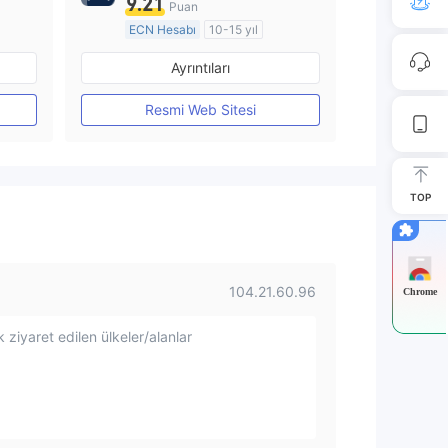
9.21
Puan
ECN Hesabı
10-15 yıl
Düzenleyici Ülke/Bölge: Avustralya
Düzenleyici Ülke/Bölge: Avustralya
Ayrıntıları
Pazar Yapıcılık (MM)
MT4 Tam Lisans
Resmi Web Sitesi
TOP
104.21.60.96
Chrome
 ziyaret edilen ülkeler/alanlar