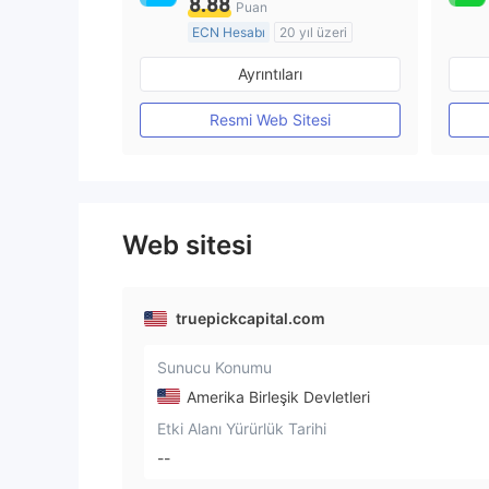
8.88
Puan
ECN Hesabı
20 yıl üzeri
Düzenleyici Ülke/Bölge: Avustralya
Ayrıntıları
Pazar Yapıcılık (MM)
MT4 Tam Lisans
Resmi Web Sitesi
Web sitesi
truepickcapital.com
Sunucu Konumu
Amerika Birleşik Devletleri
Etki Alanı Yürürlük Tarihi
--