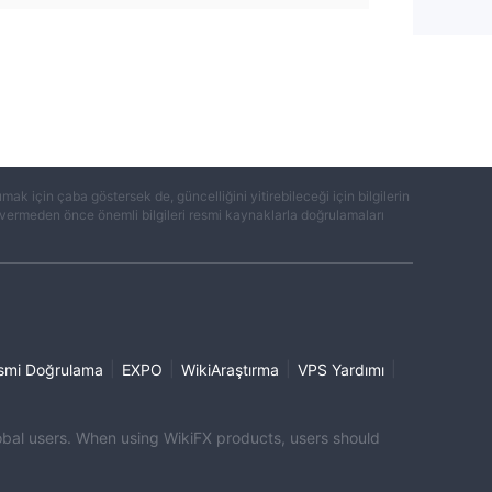
k için çaba göstersek de, güncelliğini yitirebileceği için bilgilerin
ar vermeden önce önemli bilgileri resmi kaynaklarla doğrulamaları
|
|
|
|
smi Doğrulama
EXPO
WikiAraştırma
VPS Yardımı
global users. When using WikiFX products, users should