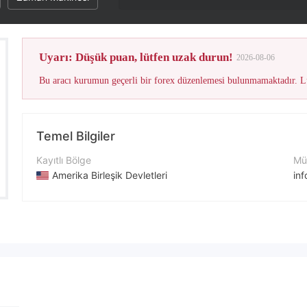
Uyarı: Düşük puan, lütfen uzak durun!
2026-08-06
Bu aracı kurumun geçerli bir forex düzenlemesi bulunmamaktadır. Lü
Temel Bilgiler
Kayıtlı Bölge
Müş
Amerika Birleşik Devletleri
in
İşletme Dönemi
İle
1-2 yıl
+1
Şirket Adı
Şir
Truepick Capital
htt