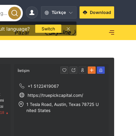
Türkçe
Download
ult language?
Switch
O
Pazar
İletişim
+1 5122419067
k
https://truepickcapital.com/
imi
1 Tesla Road, Austin, Texas 78725 U
si
nited States
.18