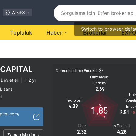
WikiFX
Switch to browser defa
Topluluk
Haber
Brokerlar
EXP
 CAPITAL
Derecelendirme Endeksi
Düzenleyici
 Devletleri
|
1-2 yıl
Endeksi
2.69
 Lisans
Ris
ı
Teknoloji
Yönet
tansiyel risk
4.39
Endek
1.85
2.51
/
0
pital.com/
İtibar
İş Endeksi
2.32
4.28
Zaman Makinesi