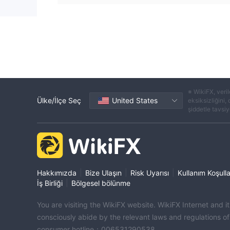
※ WikiFX, veril
Ülke/İlçe Seç
United States
eksiksizliğini,
şiddetle tavsiye
|
|
|
Hakkımızda
Bize Ulaşın
Risk Uyarısı
Kullanım Koşulla
|
İş Birliği
Bölgesel bölünme
You are visiting the WikiFX website. WikiFX Internet and 
consciously abide by the relevant laws and regulations o
consumer hotline：006531290538