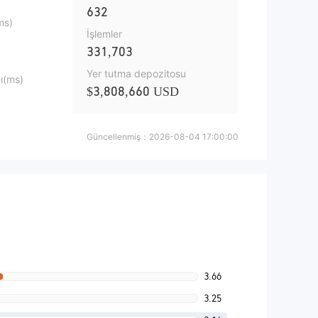
632
ms)
İşlemler
331,703
Yer tutma depozitosu
ı(ms)
$3,808,660 USD
Güncellenmiş：
2026-08-04 17:00:00
3.66
3.25