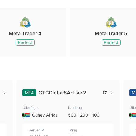
Meta Trader 4
Meta Trader 5
Perfect
Perfect
GTCGlobalSA-Live 2
MT4
M
17
Ülke/İlçe
Kaldıraç
Ülk
Güney Afrika
500 | 200 | 100
Server IP
Ping