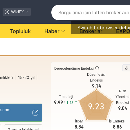
WikiFX
Switch to browser defa
Topluluk
Haber
Brokerlar
EXP
Derecelendirme Endeksi
Düzenleyici
rlikleri
|
15-20 yıl
|
Endeksi
9.14
Risk
Teknoloji
Yönetimi
ge: Birleşik Krallık
9.99
/
1.48
Endeksi
9.23
9.04
MM)
fx.com
İtibar
İş Endeksi
8.84
8.86
Zaman Makinesi