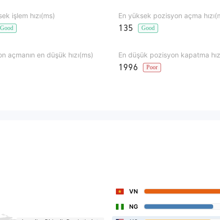
ek işlem hızı(ms)
En yüksek pozisyon açma hızı(
135
Good
Good
on açmanın en düşük hızı(ms)
En düşük pozisyon kapatma hız
1996
Poor
VN
NG