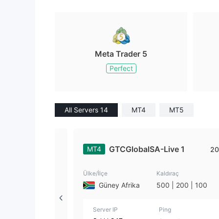
Meta Trader 5
Perfect
All Servers 14
MT4
MT5
GTCGlobalSA-Live 1
MT4
20
Ülke/İlçe
Kaldıraç
Güney Afrika
500 | 200 | 100
Server IP
Ping