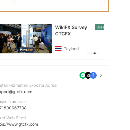
EXPO
WikiFX Survey
Great
GTCFX
Tayland
teri Hizmetleri E-posta Adresi
pport@gtcfx.com
tişim Numarası
71800667788
ket Web Sitesi
tps://www.gtcfx.com