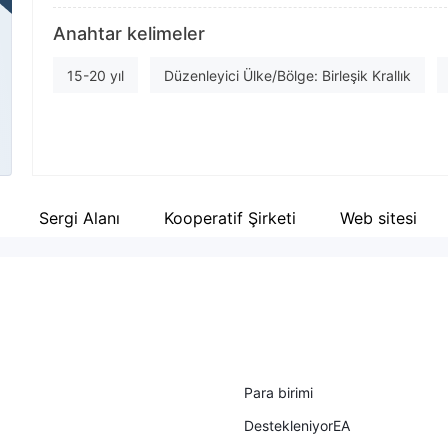
Şirket Kısaltması
Şir
Anahtar kelimeler
GTCFX
1/
Şirket çalışanı
Fa
15-20 yıl
Düzenleyici Ülke/Bölge: Birleşik Krallık
--
ht
Düzenleyici Ülke/Bölge: Birleşik Arap Emirlikleri
Düzen
Pazar Yapıcılık (MM)
Forex İcra (STP)
Türev İşl
MT4 Tam Lisans
MT5 Tam Lisans
cTrader
Sergi Alanı
Kooperatif Şirketi
Web sitesi
Para birimi
DestekleniyorEA