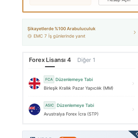
3
4
4
5
WikiFX Survey
Şikayetlerde %100 Arabuluculuk
GTCFX
EMC
7
İş günlerinde yanıt
5
6
Birleşik Arap Emirli
6
7
Forex Lisansı 4
Diğer 1
7
8
Düzenlemeye Tabi
FCA
Birleşik Krallık Pazar Yapıcılık (MM)
8
9
Düzenlemeye Tabi
ASIC
9
Avustralya Forex İcra (STP)
L