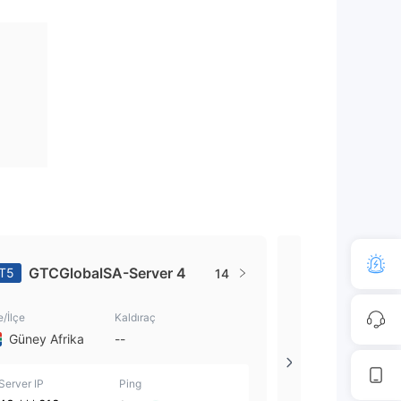
GTCGlobalSA-Server 4
GTCGlob
T5
MT5
14
e/İlçe
Kaldıraç
Ülke/İlçe
Güney Afrika
--
Güney Afrika
Server IP
Ping
Server IP