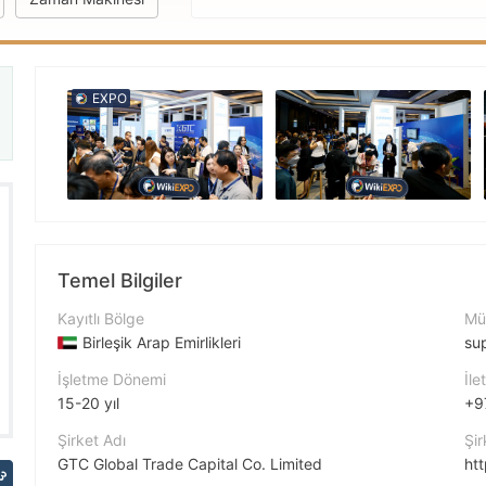
EXPO
kleri
Temel Bilgiler
Kayıtlı Bölge
Müş
Birleşik Arap Emirlikleri
su
İşletme Dönemi
İle
15-20 yıl
+9
Şirket Adı
Şir
GTC Global Trade Capital Co. Limited
ht
3