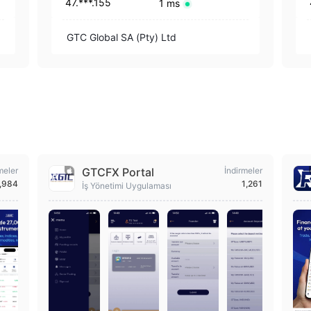
47.***.155
1 ms
GTC Global SA (Pty) Ltd
meler
GTCFX Portal
İndirmeler
,984
1,261
İş Yönetimi Uygulaması