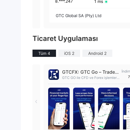
8.***.247
1 ms
GTC Global SA (Pty) Ltd
Ticaret Uygulaması
Tüm 4
iOS 2
Android 2
GTCFX: GTC Go – Trade &
İndir
7
Invest
GTC GO ile CFD ve Forex işlemleri
yapın