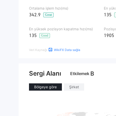
Ortalama işlem hızı(ms)
En yüks
342.9
135
Great
En yüksek pozisyon kapatma hızı(ms)
Pozisy
135
1905
Good
Veri Kaynağı
WikiFX Data sağla
Sergi Alanı
B
Etkilemek
Bölgeye göre
Şirket