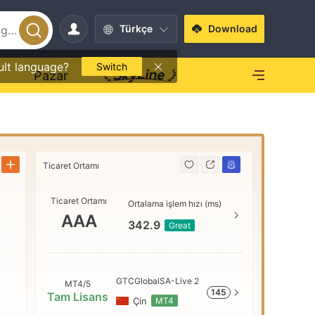
Türkçe
Download
ult language?
Switch
O
Pazar
Ticaret Ortamı
Ticaret Ort
Ticaret Ortamı
AAA
Ortalama işlem hızı (ms)
AAA
342.9
Great
AA
GTCGlobalSA-Live 2
MT4/5
145
A
Tam Lisans
Çin
MT4