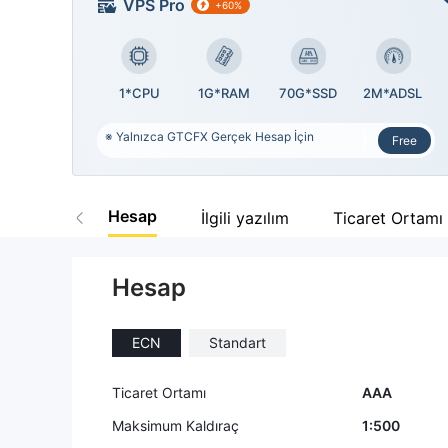
VPS Pro
+60%
1*CPU
1G*RAM
70G*SSD
2M*ADSL
※ Yalnızca GTCFX Gerçek Hesap İçin
Free
Hesap
İlgili yazılım
Ticaret Ortamı
Hesap
ECN
Standart
Ticaret Ortamı
AAA
Maksimum Kaldıraç
1:500