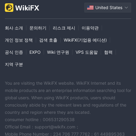
United States
회사 소개
|
문의하기
|
리스크 제시
|
이용약관
|
개인 정보 정책
|
검색 호출
|
WikiFX(기업용 에디션)
|
공식 인증
|
EXPO
|
Wiki 연구원
|
VPS 도움말
|
협력
|
지역 구분
You are visiting the WikiFX website. WikiFX Internet and its
mobile products are an enterprise information searching tool for
global users. When using WikiFX products, users should
consciously abide by the relevant laws and regulations of the
country and region where they are located.
consumer hotline：006531290538
Official Email：support@wikifx.com；
Mobile Phone Number：234 706 777 7762；61 449895363