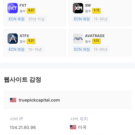
FXT
XM
8.67
9.15
점수
점수
ECN 계정
20년 이상
ECN 계정
15-20년
호주 규제
호주 규제
외환 거래 라이선스 (MM)
외환 거래 라이선스 (MM)
ATFX
AVATRADE
마스터 레이블 MT4
마스터 레이블 MT4
9.21
9.51
점수
점수
ECN 계정
10-15년
ECN 계정
15-20년
호주 규제
호주 규제
외환 거래 라이선스 (MM)
외환 거래 라이선스 (MM)
마스터 레이블 MT4
마스터 레이블 MT4
웹사이트 감정
truepickcapital.com
서버 IP
서버 위치
미국
104.21.60.96