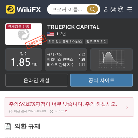
3
0
4
1
5
2
TRUEPICK CAPITAL
규제감독 없음
6
3
1-2년
의문 있는 규제 라이선스
업무 구역 의심
0
7
4
잠재적 위험성이 높음
점수
규제 색인
2.32
1
.
8
5
비즈니스 인덱스
4.28
/10
리스크 관리 지수
2.51
2
9
6
온라인 개설
공식 사이트
3
7
4
8
주의:WikiFX평점이 너무 낮습니다, 주의 하십시오.
5
9
이전 검사 2026-08-09
리스크
2
6
외환 규제
7