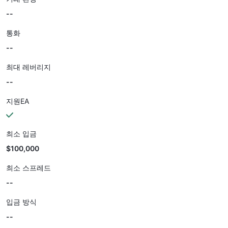
--
통화
--
최대 레버리지
--
지원EA
최소 입금
$100,000
최소 스프레드
--
입금 방식
--