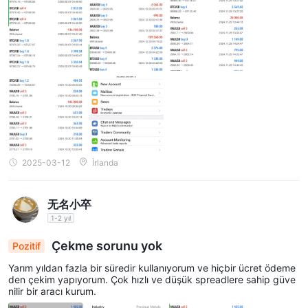
tahvilleri ve yabancı para tahvilleri bulunmaktadır.
Q: Hangi minimum başlangıç ​​yatırımı gereklidir?
A: Minimum başlangıç ​​yatırımı hesap türüne bağlı olarak değişir.
Örneğin, Standart Hesabımız için minimum depozito 1.000 dolar
iken, Premium Hesabımız için 10.000 dolar gerekmektedir.
Q: Kaldıraç seçenekleri hakkında bilgi verebilir misiniz?
A: Kaldıraç enstrümana göre değişir; örneğin, Forex ticareti
1:500'e kadar kaldıraç sunarken, CFD'ler 1:100'e kadar kaldıraç
sağlar.
Q: Retela Crea Securities hangi işlem platformunu sunuyor?
2025-03-12
İrlanda
A: Ticaret platformumuz kullanıcı dostu ve gelişmiş grafik
araçlarıyla donatılmıştır. Web tarayıcıları, mobil cihazlar ve
无名小卒
masaüstü uygulamaları aracılığıyla erişilebilir, böylece size
1-2 yıl
kolaylık sağlar.
Çekme sorunu yok
Pozitif
Q: Mevcut para yatırma ve çekme yöntemleri nelerdir?
A: Hesabınıza banka transferleri, kredi/kredi kartları ve PayPal
Yarım yıldan fazla bir süredir kullanıyorum ve hiçbir ücret ödeme
den çekim yapıyorum. Çok hızlı ve düşük spreadlere sahip güve
ve Skrill gibi popüler e-cüzdanlar aracılığıyla fon
nilir bir aracı kurum.
sağlayabilirsiniz. Çekimler, yatırımlar için kullanılan aynı