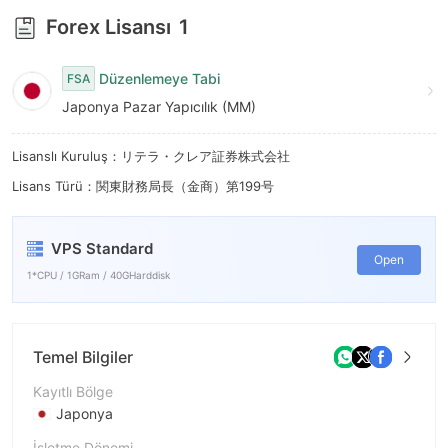
6
Forex Lisansı
1
7
Düzenlemeye Tabi
FSA
8
Japonya Pazar Yapıcılık (MM)
9
Lisanslı Kuruluş：リテラ・クレア証券株式会社
Lisans Türü：関東財務局長（金商）第199号
VPS Standard
Open
1*CPU / 1GRam / 40GHarddisk
Temel Bilgiler
Kayıtlı Bölge
Japonya
İşletme Dönemi