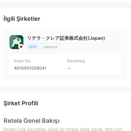
İlgili Şirketler
リテラ・クレア証券株式会社(Japan)
Aktif
Japonya
Kayıt No.
Kurulmuş
4010001058041
--
Şirket Profili
Retela Genel Bakışı
Retela Crea Securities, güçlü bir mirasa sahip olarak, hem yerli