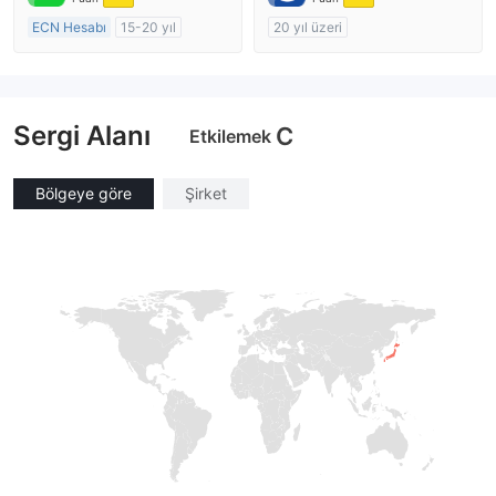
ECN Hesabı
15-20 yıl
20 yıl üzeri
Düzenleyici Ülke/Bölge: Avustralya
Düzenleyici Ülke/Bölge: Avustralya
Pazar Yapıcılık (MM)
Pazar Yapıcılık (MM)
MT4 Tam Lisans
MT4 Tam Lisans
Sergi Alanı
C
Etkilemek
Bölgeye göre
Şirket