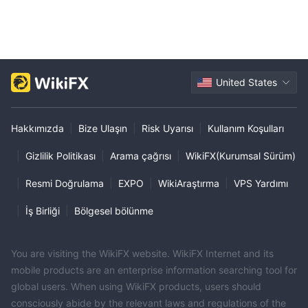
United States
Hakkımızda
|
Bize Ulaşın
|
Risk Uyarısı
|
Kullanım Koşulları
|
Gizlilik Politikası
|
Arama çağrısı
|
WikiFX(Kurumsal Sürüm)
|
Resmi Doğrulama
|
EXPO
|
WikiAraştırma
|
VPS Yardımı
|
İş Birliği
|
Bölgesel bölünme
You are visiting the WikiFX website. WikiFX Internet and its
mobile products are an enterprise information searching tool for
global users. When using WikiFX products, users should
consciously abide by the relevant laws and regulations of the