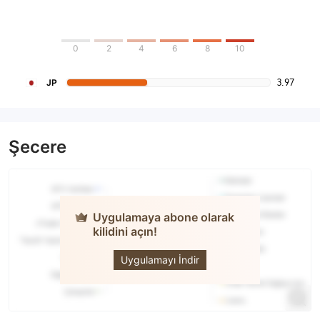
0
2
4
6
8
10
3.97
JP
Şecere
Uygulamaya abone olarak
kilidini açın!
Retela
Uygulamayı İndir