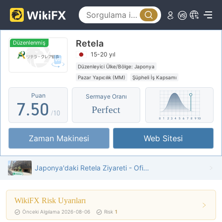
2
0
3
1
Retela
4
2
Düzenlenmiş
15-20 yıl
5
3
Düzenleyici Ülke/Bölge: Japonya
Pazar Yapıcılık (MM)
Şüpheli İş Kapsamı
6
4
Orta düzeyde potansiyel risk
Puan
Sermaye Oranı
7
.
5
0
Perfect
/10
8
6
1
Zaman Makinesi
Web Sitesi
9
7
2
8
3
Japonya'daki Retela Ziyareti - Ofis Bulundu
9
4
WikiFX Risk Uyarıları
5
Önceki Algılama 2026-08-06
Risk
1