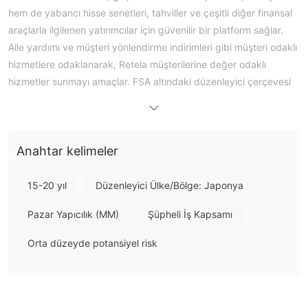
hem de yabancı hisse senetleri, tahviller ve çeşitli diğer finansal
araçlarla ilgilenen yatırımcılar için güvenilir bir platform sağlar.
Aile yardımı ve müşteri yönlendirme indirimleri gibi müşteri odaklı
hizmetlere odaklanarak, Retela müşterilerine değer odaklı
hizmetler sunmayı amaçlar. FSA altındaki düzenleyici çerçevesi
ve çeşitli portföyü, finansal piyasada saygın bir kuruluş olarak
onu kurar.
Retela Gerçek mi Yoksa Dolandırıcılık mı?
Anahtar kelimeler
Retela Crea Securities, Japonya Finansal Hizmetler Kurumu
(FSA) tarafından sıkı düzenlemeler altında faaliyet
15-20 yıl
Düzenleyici Ülke/Bölge: Japonya
göstermektedir, bu da ona yüksek bir itibar sağlamaktadır. Bir
Pazar Yapıcılık (MM)
Şüpheli İş Kapsamı
düzenleme sertifikası numarasının varlığı, meşruiyetini pekiştirir.
Bu, finansal işlemlerle ilişkili doğal riskleri tamamen ortadan
Orta düzeyde potansiyel risk
kaldırmaz, ancak yasadışı faaliyetler veya dolandırıcılık
uygulamalarıyla ilgili endişeleri önemli ölçüde azaltır.
Artıları ve Eksileri