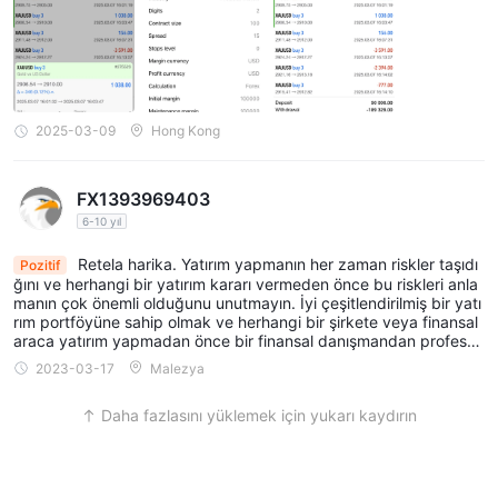
yöntemlerle hızlı bir şekilde işlenir.
2025-03-09
Hong Kong
FX1393969403
6-10 yıl
Retela harika. Yatırım yapmanın her zaman riskler taşıdı
Pozitif
ğını ve herhangi bir yatırım kararı vermeden önce bu riskleri anla
manın çok önemli olduğunu unutmayın. İyi çeşitlendirilmiş bir yatı
rım portföyüne sahip olmak ve herhangi bir şirkete veya finansal
araca yatırım yapmadan önce bir finansal danışmandan profesyo
nel tavsiye almak da önemlidir.
2023-03-17
Malezya
Daha fazlasını yüklemek için yukarı kaydırın