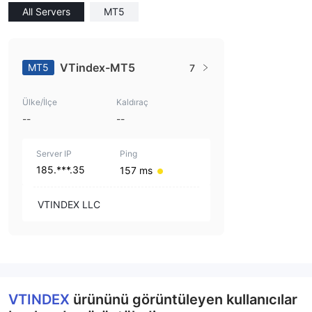
All Servers
MT5
VTindex-MT5
MT5
7
Ülke/İlçe
Kaldıraç
--
--
Server IP
Ping
185.***.35
157 ms
VTINDEX LLC
VTINDEX
ürününü görüntüleyen kullanıcılar