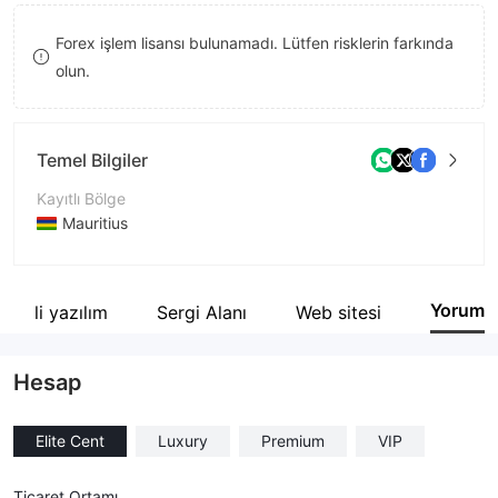
9
8
Forex işlem lisansı bulunamadı. Lütfen risklerin farkında
9
olun.
Temel Bilgiler
Kayıtlı Bölge
Mauritius
İşletme Dönemi
5-10 yıl
Yorum
İlgili yazılım
Sergi Alanı
Web sitesi
Şirket Adı
VT Index Ltd
Hesap
Elite Cent
Luxury
Premium
VIP
Ticaret Ortamı