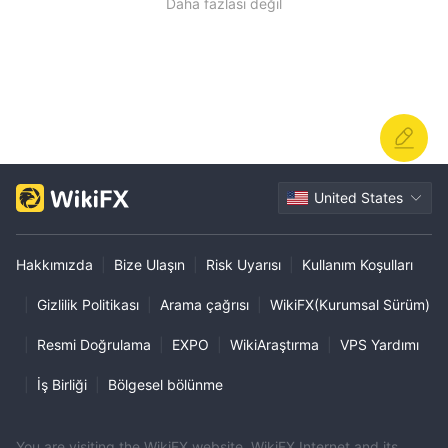
Daha fazlası değil
United States
Hakkımızda
|
Bize Ulaşın
|
Risk Uyarısı
|
Kullanım Koşulları
|
Gizlilik Politikası
|
Arama çağrısı
|
WikiFX(Kurumsal Sürüm)
|
Resmi Doğrulama
|
EXPO
|
WikiAraştırma
|
VPS Yardımı
|
İş Birliği
|
Bölgesel bölünme
You are visiting the WikiFX website. WikiFX Internet and its