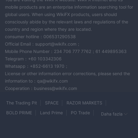
mobile products are an enterprise information searching tool for
global users. When using WikiFX products, users should
consciously abide by the relevant laws and regulations of the
country and region where they are located.
consumer hotline：006531290538
Official Email：support@wikifx.com；
Mobile Phone Number：234 706 777 7762；61 449895363
Telegram：+60 103342306
Whatsapp：+852-6613 1970；
License or other information error corrections, please send the
information to：qa@wikifx.com
Cooperation：business@wikifx.com
The Trading Pit
SPACE
RAZOR MARKETS
BOLD PRIME
Land Prime
PO Trade
INZO
Daha fazla
libertrades
FBL
OTSO Markets
Quantum Fx Trade
Xone
4T
Alpha FX
O3FX