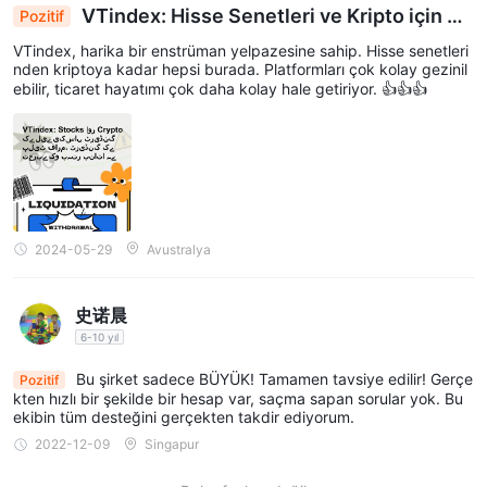
VTindex: Hisse Senetleri ve Kripto için Ba
Pozitif
sitleştirilmiş İşlem Platformu, İşlem Deneyimini Y
VTindex, harika bir enstrüman yelpazesine sahip. Hisse senetleri
ükseltiyor
nden kriptoya kadar hepsi burada. Platformları çok kolay gezinil
ebilir, ticaret hayatımı çok daha kolay hale getiriyor. 👍👍👍
2024-05-29
Avustralya
史诺晨
6-10 yıl
Bu şirket sadece BÜYÜK! Tamamen tavsiye edilir! Gerçe
Pozitif
kten hızlı bir şekilde bir hesap var, saçma sapan sorular yok. Bu
ekibin tüm desteğini gerçekten takdir ediyorum.
2022-12-09
Singapur