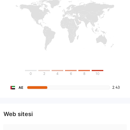
0
2
4
6
8
10
2.43
AE
Web sitesi