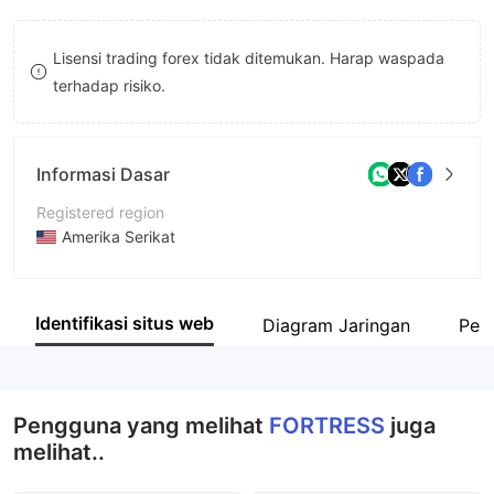
8
Lisensi trading forex tidak ditemukan. Harap waspada
9
terhadap risiko.
Informasi Dasar
Registered region
Amerika Serikat
Periode operasi
1-2 tahun
Identifikasi situs web
Diagram Jaringan
Peru
Nama perusahaan
Fortress Forex Ltd
Pengguna yang melihat
FORTRESS
juga
melihat..