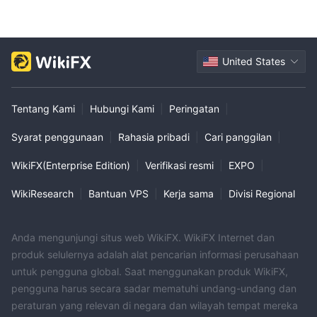
United States
Tentang Kami
|
Hubungi Kami
|
Peringatan
|
Syarat penggunaan
|
Rahasia pribadi
|
Cari panggilan
|
WikiFX(Enterprise Edition)
|
Verifikasi resmi
|
EXPO
|
WikiResearch
|
Bantuan VPS
|
Kerja sama
|
Divisi Regional
Anda mengunjungi situs web WikiFX. WikiFX Internet dan
produk selulernya adalah alat pencarian informasi perusahaan
untuk pengguna global. Saat menggunakan produk WikiFX,
pengguna harus secara sadar mematuhi undang-undang dan
peraturan yang relevan di negara dan wilayah tempat mereka