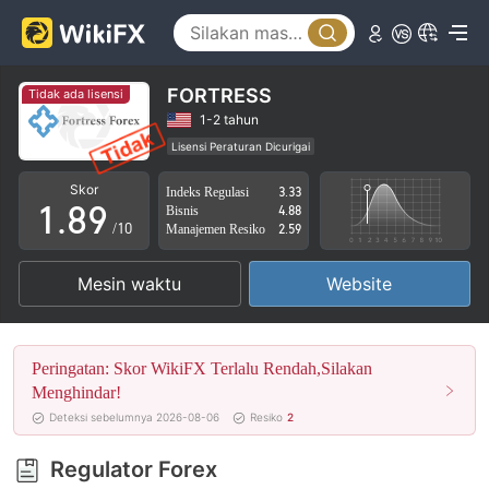
3
4
4
5
5
6
FORTRESS
Tidak ada lisensi
6
7
1-2 tahun
Lisensi Peraturan Dicurigai
0
7
8
Lingkup Bisnis Mencurigakan
Potensi risiko tinggi
Skor
Indeks Regulasi
3.33
1
.
8
9
Bisnis
4.88
/10
Manajemen Resiko
2.59
2
9
Mesin waktu
Website
3
4
Peringatan: Skor WikiFX Terlalu Rendah,Silakan
5
Menghindar!
Deteksi sebelumnya 2026-08-06
Resiko
2
6
Regulator Forex
7