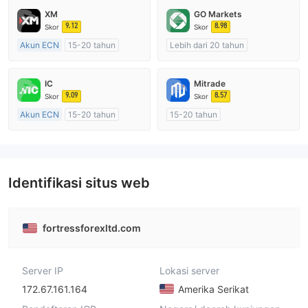
XM
GO Markets
9.12
8.98
Skor
Skor
Akun ECN
15-20 tahun
Lebih dari 20 tahun
Diatur di Australia
Diatur di Australia
Market Maker (MM)
Market Maker (MM)
IC
Mitrade
Lisensi Penuh MT4
cTrader
9.09
8.57
Skor
Skor
Akun ECN
15-20 tahun
15-20 tahun
Diatur di Australia
Diatur di Australia
Market Maker (MM)
Market Maker (MM)
Lisensi Penuh MT4
Penelitian mandiri
Identifikasi situs web
fortressforexltd.com
Server IP
Lokasi server
172.67.161.164
Amerika Serikat