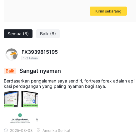
Kirim sekarang
Semua
(6)
Baik
(6)
FX3939815195
1-2 tahun
Sangat nyaman
Baik
Berdasarkan pengalaman saya sendiri, fortress forex adalah apli
kasi perdagangan yang paling nyaman bagi saya.
2025-03-08
Amerika Serikat