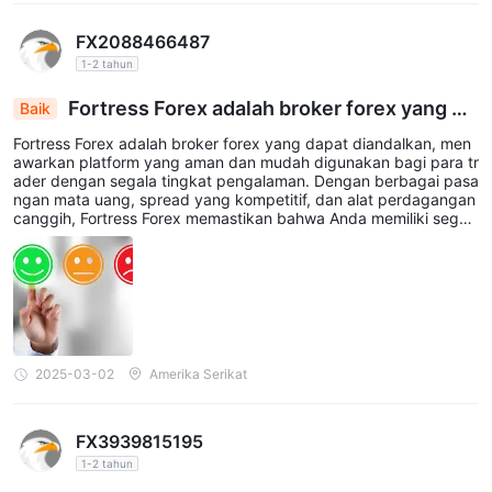
FX2088466487
1-2 tahun
Fortress Forex adalah broker forex yang da
Baik
pat diandalkan
Fortress Forex adalah broker forex yang dapat diandalkan, men
awarkan platform yang aman dan mudah digunakan bagi para tr
ader dengan segala tingkat pengalaman. Dengan berbagai pasa
ngan mata uang, spread yang kompetitif, dan alat perdagangan
canggih, Fortress Forex memastikan bahwa Anda memiliki segal
a yang Anda butuhkan untuk membuat keputusan perdagangan
yang terinformasi. Dan saya senang bahwa ini diperkenalkan ke
pada saya
2025-03-02
Amerika Serikat
FX3939815195
1-2 tahun