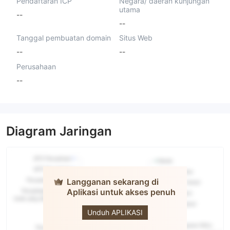
Pendaftaran ICP
Negara/ daerah kunjungan
utama
--
--
Tanggal pembuatan domain
Situs Web
--
--
Perusahaan
--
Diagram Jaringan
Langganan sekarang di
Aplikasi untuk akses penuh
FORTRESS
Unduh APLIKASI