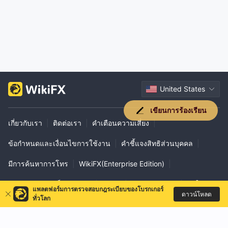
United States
เขียนการร้องเรียน
เกี่ยวกับเรา
|
ติดต่อเรา
|
คำเตือนความเสี่ยง
|
ข้อกำหนดและเงื่อนไขการใช้งาน
|
คำชี้แจงสิทธิส่วนบุคคล
|
มีการค้นหาการโทร
|
WikiFX(Enterprise Edition)
|
การยืนยันอย่างเป็นทางการ
|
EXPO
|
WikiResearch
|
วิธีใช้ VPS
แพลตฟอร์มการตรวจสอบกฎระเบียบของโบรกเกอร์
ดาวน์โหลด
ทั่วโลก
|
ความร่วมมือทางธุรกิจ
|
ส่วนภูมิภาค