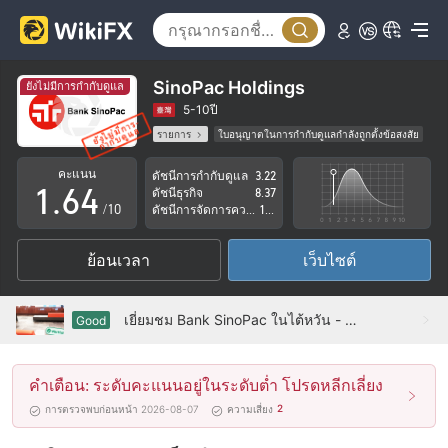
1
2
0
3
1
SinoPac Holdings
ยังไม่มีการกำกับดูแล
4
2
5-10ปี
รายการ
ใบอนุญาตในการกำกับดูแลกำลังถูกตั้งข้อสงสัย
0
5
3
ธุรกิจทั่วโลก
ระวังความเสี่ยงอันตรายที่อาจจะซ่อนอยู่
คะแนน
ดัชนีการกำกับดูแล
3.22
1
.
6
4
ดัชนีธุรกิจ
8.37
/10
ดัชนีการจัดการความเสี่ยง
1.63
2
7
5
ย้อนเวลา
เว็บไซต์
3
8
6
4
9
7
เยี่ยมชม Bank SinoPac ในไต้หวัน - ยืนยันสำนักงานแล้ว
Good
5
8
คำเตือน: ระดับคะแนนอยู่ในระดับต่ำ โปรดหลีกเลี่ยง
6
9
2
การตรวจพบก่อนหน้า 2026-08-07
ความเสี่ยง
7