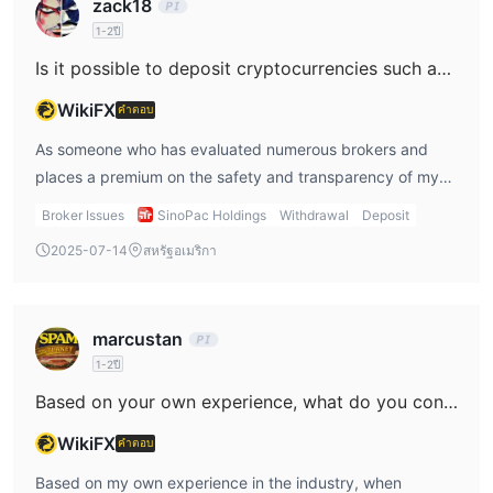
zack18
information, is to proceed extremely cautiously or look for
features, fee structure, and trading conditions. This
alternatives that offer greater clarity and stronger
1-2ปี
absence of detail makes it impossible for me, or any
regulatory protections. For now, without precise minimum
prospective trader, to accurately anticipate how their
Is it possible to deposit cryptocurrencies such as Bitcoin or USDT into my SinoPac Holdings account?
deposit information and amid the highlighted risks, I
spreads might behave—especially during periods of
WikiFX
คำตอบ
personally would not commit any funds to an account here
significant news-driven market volatility. As a trader, I
until full details are directly and transparently provided by
know from experience that under regulated and reputable
As someone who has evaluated numerous brokers and
the company.
brokers, spreads—whether fixed or variable—react in
places a premium on the safety and transparency of my
different ways to liquidity events. Fixed spreads can offer
trading capital, I approach SinoPac Holdings with
Broker Issues
SinoPac Holdings
Withdrawal
Deposit
predictability, but in extreme news situations, slippage or
considerable caution. Based on what I have found, there is
2025-07-14
สหรัฐอเมริกา
requotes can still occur. Variable spreads, on the other
a significant lack of disclosed detail regarding SinoPac
hand, tend to widen sharply as liquidity dries up and
Holdings’ account funding options, including whether
market risk increases. Without firm disclosure from
cryptocurrencies like Bitcoin or USDT are accepted. Their
marcustan
SinoPac Holdings on their operational model, and
published information only lists traditional financial
considering their lack of regulation, I find myself unable to
1-2ปี
services—banking, securities, investment trusts, leasing,
rely on any assumptions regarding their spread behavior
and venture capital—with no reference to support for
Based on your own experience, what do you consider the three biggest benefits of working with SinoPac Holdings?
under such stress. Given this opacity and the clearly
crypto deposits. Furthermore, the absence of regulatory
WikiFX
คำตอบ
flagged high-risk profile, I do not feel comfortable
oversight is a red flag for me, especially when dealing with
speculating on trading conditions with SinoPac Holdings.
alternative assets like cryptocurrencies, which require
Based on my own experience in the industry, when