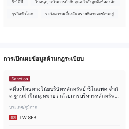
5-10ปี
ใบอนุญาตในการกำกับดูแลกำลังถูกตั้งข้อสงสัย
ฉันสามารถซื้อขายอะไรบน SinoPac Holdings ได้บ้าง?
ธุรกิจทั่วโลก
ระวังความเสี่ยงอันตรายที่อาจจะซ่อนอยู่
การให้บริการทางการ
ธุรกิจหลักของ SinoPac Holdings รวมถึง
เงิน, หลักทรัพย์, กองทุนการลงทุน, การให้เช่า, และทุนเสี่ยง
ที่
เหมาะสำหรับทุกประเภทของคนในการดำเนินธุรกิจ
การเปิดเผยข้อมูลด้านกฎระเบียบ
Sanction
คดีลงโทษทางวินัยบริษัทหลักทรัพย์ ซิโนแพค จำกั
ด ฐานฝ่าฝืนกฎหมายว่าด้วยการบริหารหลักทรัพย์
(คณะกรรมการกำกับหลักทรัพย์ทางการเงินที่ 112
ประเทศ/ภูมิภาค
0338098)
TW SFB