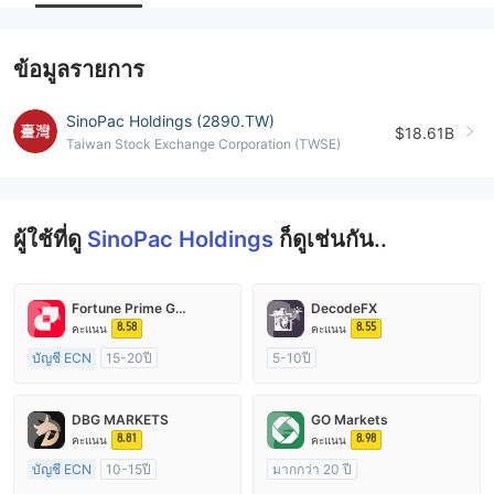
--
ข้อมูลรายการ
SinoPac Holdings (2890.TW)
$18.61B
Taiwan Stock Exchange Corporation (TWSE)
ผู้ใช้ที่ดู
SinoPac Holdings
ก็ดูเช่นกัน..
Fortune Prime Global
DecodeFX
8.58
8.55
คะแนน
คะแนน
บัญชี ECN
15-20ปี
5-10ปี
การกำกับดูแล ออสเตรเลีย
การกำกับดูแล ออสเตรเลีย
ใบอนุญาต Market Making (MM)
ใบอนุญาต Market Making (MM)
DBG MARKETS
GO Markets
ใบอนุญาต MT4 แบบเต็ม
ใบอนุญาต MT4 แบบเต็ม
8.81
8.98
คะแนน
คะแนน
บัญชี ECN
10-15ปี
มากกว่า 20 ปี