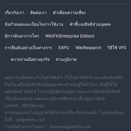
เกี่ยวกับเรา
|
ติดต่อเรา
|
คำเตือนความเสี่ยง
|
ข้อกำหนดและเงื่อนไขการใช้งาน
|
คำชี้แจงสิทธิส่วนบุคคล
|
มีการค้นหาการโทร
|
WikiFX(Enterprise Edition)
|
การยืนยันอย่างเป็นทางการ
|
EXPO
|
WikiResearch
|
วิธีใช้ VPS
|
ความร่วมมือทางธุรกิจ
|
ส่วนภูมิภาค
คุณกำลังเยี่ยมชมเว็บไซต์ WikiFX เว็บไซต์ WikiFX และผลิตภัณฑ์มือ
ถือเป็นเครื่องมือสืบค้นข้อมูลองค์กรสำหรับผู้ใช้ทั่วโลก เมื่อผู้ใช้ใช้
ผลิตภัณฑ์ WikiFX โปรดปฏิบัติตามกฎหมายและระเบียบข้อบังคับที่
เกี่ยวข้องของประเทศและภูมิภาคที่พวกเขาตั้งอยู่อย่างมีสต
LineOA：@629cxqrc
หากข้อมูลเช่นใบอนุญาตได้รับการแก้ไขเรียบร้อยแล้ว โปรดส่งข้อมูล
ไปที่：qa@wikifx.com
ร่วมมือด้านการโฆษณา：business@wikifx.com