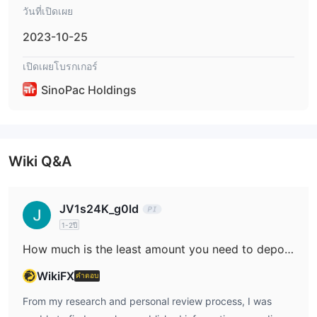
วันที่เปิดเผย
2023-10-25
เปิดเผยโบรกเกอร์
SinoPac Holdings
Wiki Q&A
JV1s24K_g0ld
1-2ปี
How much is the least amount you need to deposit to start a live trading account at SinoPac Holdings?
WikiFX
คำตอบ
From my research and personal review process, I was