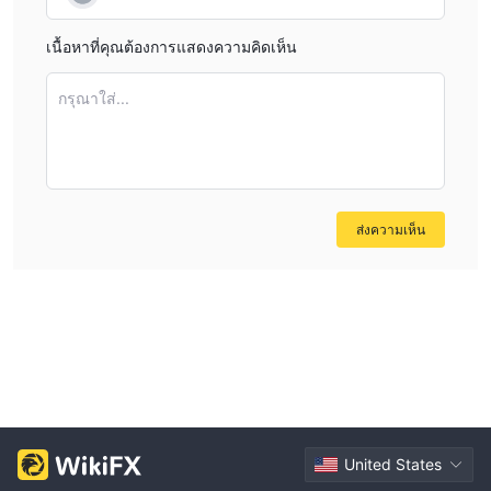
benefit. In my experience, responsive and accessible
customer support is essential when dealing with complex
เนื้อหาที่คุณต้องการแสดงความคิดเห็น
financial products and cross-border transactions.
กรุณาใส่...
However, it is critical to emphasize that these positives are
set against the backdrop of SinoPac Holdings operating
without valid regulatory oversight. For me, this lack of
regulation is a serious caveat and demands extra caution
no matter the apparent benefits. I would never ignore the
ส่งความเห็น
high potential risks highlighted by their unregulated
status.
United States