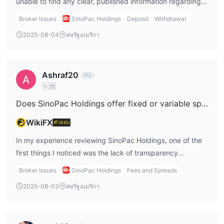
unable to find any clear, published information regarding
the minimum deposit required to open a live trading
Broker Issues
SinoPac Holdings
Deposit
Withdrawal
account with SinoPac Holdings. This lack of transparency
2025-08-04
สหรัฐอเมริกา
around basic account-opening requirements is a
significant concern for me as a trader, especially since
SinoPac Holdings does not hold any valid regulatory
Ashraf20
licenses according to public sources. In my experience,
1-2ปี
reputable brokers will always provide detailed information
on minimum deposits, funding methods, and account
Does SinoPac Holdings offer fixed or variable spreads, and how do these spreads typically behave when there is significant market volatility due to news events?
structures, which helps traders plan and manage their risk
WikiFX
คำตอบ
from the outset. Because SinoPac Holdings primarily
operates across various financial services—like banking,
In my experience reviewing SinoPac Holdings, one of the
securities, investment trusts, leasing, and venture capital
first things I noticed was the lack of transparency
—rather than focusing solely on forex trading, the
regarding trading conditions, including critical details such
Broker Issues
SinoPac Holdings
Fees and Spreads
absence of clear trading-centric details such as minimum
as spread type. From the information I’ve gathered,
2025-08-03
สหรัฐอเมริกา
deposit or trading platform options increases my
SinoPac Holdings does not provide clear data on whether
hesitation. The conservative approach, especially with
their spreads are fixed or variable; in fact, there is an
unregulated entities or those with ambiguous public
overall scarcity of specifics when it comes to account