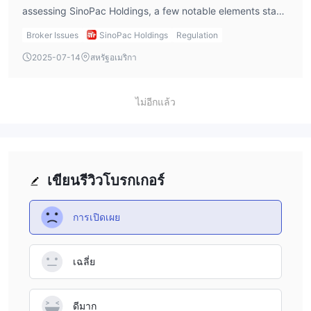
For me, transparency is key to trust, and without concrete
robust protections and clear procedures. Because no
assessing SinoPac Holdings, a few notable elements stand
information on spreads, I would advise caution and insist
specifics are provided on available deposit methods,
out despite some major concerns. First, the firm’s wide
Broker Issues
SinoPac Holdings
Regulation
on greater clarity before considering any trading activity—
minimum deposit requirements, or account types, I would
business scope is worth mentioning; their offerings go
2025-07-14
สหรัฐอเมริกา
especially in volatile markets.
not assume support for crypto transactions without
beyond standard forex, providing access to banking,
explicit confirmation from their client support channels. In
securities, investment trusts, leasing, and venture capital
my experience, reputable brokers that do support
services. For me, having access to such a diverse range of
ไม่อีกแล้ว
cryptocurrency funding usually highlight this feature given
financial products under one umbrella can be convenient,
growing client demand. For SinoPac Holdings, the lack of
especially for portfolio diversification or if my interests
such communication or clarity means I would not proceed
stretch across different asset classes. Second, SinoPac
with any deposits—fiat or crypto—until direct, up-to-date
Holdings has a relatively long operational history, having
เขียนรีวิวโบรกเกอร์
confirmation is obtained from their official representatives.
been founded in 1998 and listed on the Taiwan Stock
Responsible fund management always begins with full
Exchange. In my view, longevity and public listing are
clarity on all deposit and withdrawal options.
การเปิดเผย
often signals of some degree of market presence and
corporate commitment. While these factors do not replace
strong regulatory oversight, they can indicate operational
เฉลี่ย
stability, which I always value as a cautious trader. Lastly,
I consider their multi-channel customer support—offering
service via email, phone, and social media—a genuine
ดีมาก