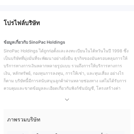
โปรไฟล์บริษัท
ข้อมูลเกี่ยวกับ SinoPac Holdings
SinoPac Holdings ได้ถูกก่อตั้งและลงทะเบียนในไต้หวันในปี 1998 ซึ่ง
เป็นบริษัทที่มุ่งมั่นที่จะพัฒนาอย่างยั่งยืน ธุรกิจของมันครอบคลุมการให้
บริการทางการเงินหลากหลายรูปแบบ รวมถึงการให้บริการทางการ
เงิน, หลักทรัพย์, กองทุนการลงทุน, การให้เช่า, และทุนเสี่ยง อย่างไร
ก็ตาม บริษัทนี้มีการสนับสนุนลูกค้าผ่านหลายช่องทาง แต่ไม่ได้รับการ
ควบคุมและขาดข้อมูลละเอียดเกี่ยวกับฟังก์ชันบัญชี, โครงสร้างค่า
ธรรมเนียม, และกระบวนการฝากถอน ผู้ซื้อขายควรระมัดระวังในการ
ดำเนินการซื้อขายและใช้เงินอย่างรอบคอบ
ข้อดีและข้อเสีย
SinoPac Holdings เป็นถูกต้องหรือไม่?
ภาพรวมบริษัท
ไม่ได้รับการควบคุม
SinoPac Holdings
ผู้ซื้อขายควรระมัดระวังใน
การซื้อขาย