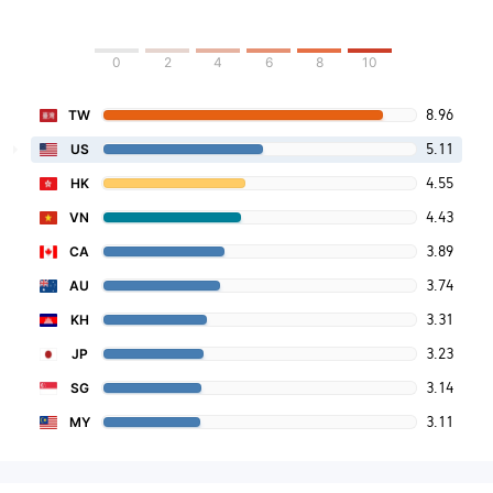
0
2
4
6
8
10
8.96
TW
5.11
US
4.55
HK
4.43
VN
3.89
CA
3.74
AU
3.31
KH
3.23
JP
3.14
SG
3.11
MY