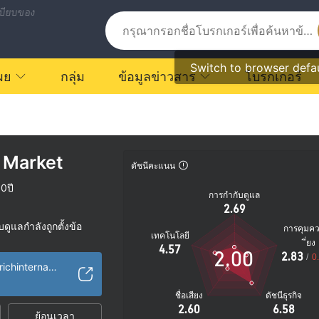
บียบของ
Switch to browser defa
ผย
กลุ่ม
ข้อมูลข่าวสาร
โบรกเกอร์
 Market
ดัชนีคะแนน
0ปี
การกำกับดูแล
2.69
ูแลกำลังถูกตั้งข้อ
การคุมค
เทคโนโลยี
ี่ยง
4.57
2.00
2.83
ัย
/
0
http://www.powerrichinternational.com/th/thhome/index
ตรายที่อาจจะซ่อนอยู่
ชื่อเสียง
ดัชนีธุรกิจ
2.60
6.58
ย้อนเวลา