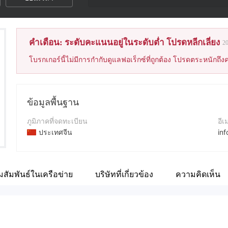
คำเตือน: ระดับคะแนนอยู่ในระดับต่ำ โปรดหลีกเลี่ยง
2
โบรกเกอร์นี้ไม่มีการกำกับดูแลฟอเร็กซ์ที่ถูกต้อง โปรดตระหนักถึงค
ข้อมูลพื้นฐาน
ภูมิภาคที่จดทะเบียน
อีเ
ประเทศจีน
in
ระยะเวลาดำเนินการ
เว็
5-10ปี
ht
สัมพันธ์ในเครือข่าย
บริษัทที่เกี่ยวข้อง
ความคิดเห็น
ชื่อบริษัท
POWERRICH MARKET LIMITED