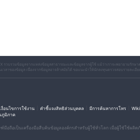
X รวบรวมข้อมูลจากแหล่งข้อมูลสาธารณะและข้อมูลจากผู้ใช้ แม้ว่าเราจะพยายามรักษาค
เวลาของข้อมูล เนื่องจากข้อมูลอาจล้าสมัยได้ ขอแนะนำให้นักลงทุนตรวจสอบรายละเอีย
|
|
|
งื่อนไขการใช้งาน
คำชี้แจงสิทธิส่วนบุคคล
มีการค้นหาการโทร
Wiki
นภูมิภาค
มือถือเป็นเครื่องมือสืบค้นข้อมูลองค์กรสำหรับผู้ใช้ทั่วโลก เมื่อผู้ใช้ใช้