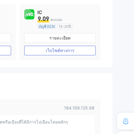
IC
9.09
คะแนน
บัญชี ECN
15-20ปี
การกำกับดูแล ออสเตรเลีย
รายละเอียด
arket Making (MM)
ใบอนุญาต Market Making (MM)
ใบอนุญาต MT4 แบบเต็ม
เว็บไซต์ทางการ
184.168.125.68
หรือเมืองที่ได้มีการไปเยือนโดยหลักๆ