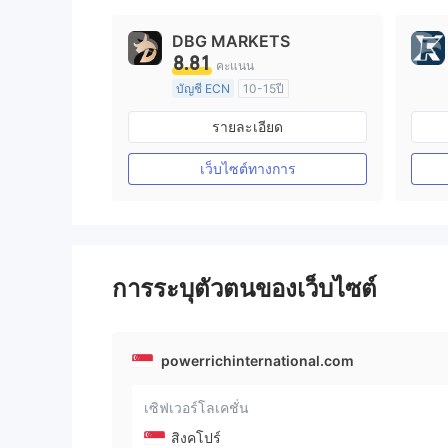
DBG MARKETS
8.81
คะแนน
บัญชี ECN
10-15ปี
การกำกับดูแล ออสเตรเลีย
รายละเอียด
ใบอนุญาต Market Making (MM)
ใบอนุญาต MT4 แบบเต็ม
เว็บไซต์ทางการ
การระบุตัวตนของเว็บไซต์
powerrichinternational.com
เซิฟเวอร์โลเคชั่น
สิงคโปร์