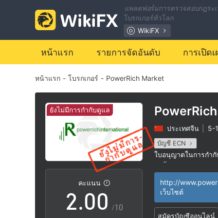
แพลตฟอร์มการตรวจสอบกฎระเ
โบรกเกอร์ทั่วโลก
WikiFX
หน้าแรก
รายการจัดอันดับ
การเปิดเ
หน้าแรก
-
โบรกเกอร์
-
PowerRich Market
PowerRich
ยังไม่มีการกำกับดูแล
ประเทศจีน
|
5-1
0
บัญชี ECN
ใบอนุญาตในการกำกับด
1
สงสัย
กลุ่มธุรกิจที่ต้องสงส
|
คะแนน
ระวังความเสี่ยงอัน
|
2
.
0
0
เว็บไซต์
/10
สมัครบัญชีออนไลน์