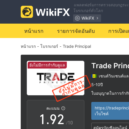
2
แพลตฟอร์มการตรวจสอบกฎระเ
โบรกเกอร์ทั่วโลก
3
WikiFX
4
หน้าแรก
รายการจัดอันดับ
การเปิดเ
หน้าแรก
-
โบรกเกอร์
-
Trade Principal
5
6
Trade Prin
ยังไม่มีการกำกับดูแล
เซนต์วินเซนต์แล
7
0
5-10ปี
ใบอนุญาตในการกำกับด
0
8
1
สงสัย
กลุ่มธุรกิจที่ต้องสงส
|
คะแนน
ระวังความเสี่ยงอัน
|
1
.
9
2
เว็บไซต์
/10
สมัครบัญชีออนไลน์