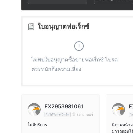
2
3
3
4
ใบอนุญาตฟอเร็กซ์
4
5
5
6
ไม่พบใบอนุญาตซื้อขายฟอเร็กซ์ โปรด
ตระหนักถึงความเสี่ยง
6
7
7
8
8
9
FX2953981061
F
เอกวาดอร์
ไม่ได้รับการยืนยัน
ไม
9
ไม่มีบริการ
มีภาพหน้าจ
มารถถอนได