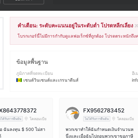
คะแนนของโบรกเกอร์
คำเตือน: ระดับคะแนนอยู่ในระดับต่ำ โปรดหลีกเลี่ยง
2
โบรกเกอร์นี้ไม่มีการกำกับดูแลฟอเร็กซ์ที่ถูกต้อง โปรดตระหนักถึงค
ข้อมูลพื้นฐาน
ภูมิภาคที่จดทะเบียน
อีเ
เซนต์วินเซนต์และเกรนาดีนส์
in
ระยะเวลาดำเนินการ
เบอ
5-10ปี
+4
ชื่อบริษัท
เว็
X8643778372
FX9562783452
Trade Principal LTD
ht
โคลอมเบีย
โคลอมเบีย
่ได้รับการยืนยัน
ไม่ได้รับการยืนยัน
อ ฉันลงทุน $ 500 ไม่สา
พวกเขาทำให้ฉันกำหนดเงินจำนวนห
้
นึ่งและเมื่อฉันไปถอนพวกเขาขอภาษี