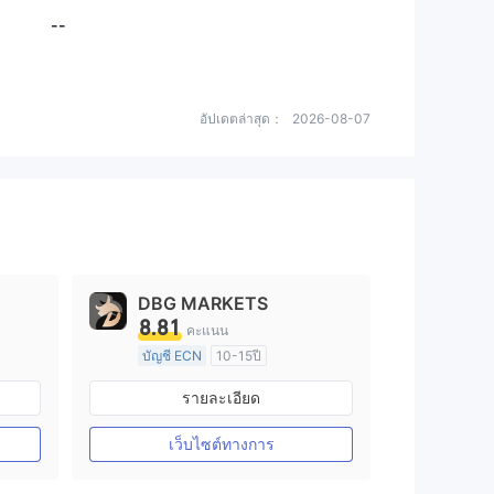
--
อัปเดตล่าสุด：
2026-08-07
DBG MARKETS
8.81
คะแนน
บัญชี ECN
10-15ปี
การกำกับดูแล ออสเตรเลีย
รายละเอียด
arket Making (MM)
ใบอนุญาต Market Making (MM)
ใบอนุญาต MT4 แบบเต็ม
เว็บไซต์ทางการ