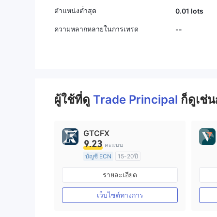
ตำแหน่งต่ำสุด
0.01 lots
ความหลากหลายในการเทรด
--
ผู้ใช้ที่ดู
Trade Principal
ก็ดูเช่น
GTCFX
9.23
คะแนน
บัญชี ECN
15-20ปี
การกำกับดูแล สหราชอาณาจักร
รายละเอียด
ใบอนุญาต Market Making (MM)
ใบอนุญาต MT4 แบบเต็ม
เว็บไซต์ทางการ