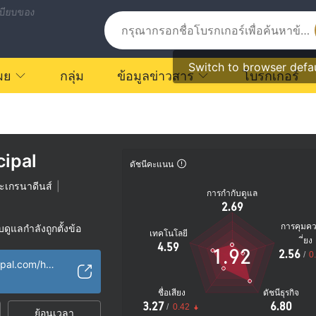
บียบของ
Switch to browser defa
ผย
กลุ่ม
ข้อมูลข่าวสาร
โบรกเกอร์
cipal
ดัชนีคะแนน
ะเกรนาดีนส์
|
การกำกับดูแล
2.69
การคุมค
ูแลกำลังถูกตั้งข้อ
เทคโนโลยี
ี่ยง
4.59
1.92
2.56
/
0
ัย
https://tradeprincipal.com/home.php?lang=en
ตรายที่อาจจะซ่อนอยู่
ชื่อเสียง
ดัชนีธุรกิจ
3.27
6.80
/
0.42
ย้อนเวลา