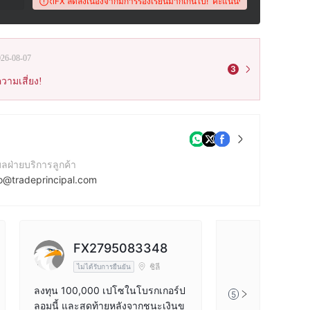
นี้บน WikiFX ลดลงเนื่องจากมีการร้องเรียนมากเกินไป!
คะแนนของโบรกเกอร์นี้บน Wiki
026-08-07
3
วามเสี่ยง!
มลฝ่ายบริการลูกค้า
fo@tradeprincipal.com
ร์ติดต่อ
4-203-129-6619
บไซต์ของบริษัท
FX2795083348
tps://tradeprincipal.com/home.php?lang=en
ชิลี
ไม่ได้รับการยืนยัน
ลงทุน 100,000 เปโซในโบรกเกอร์ป
5
ลอมนี้ และสุดท้ายหลังจากชนะเงินข