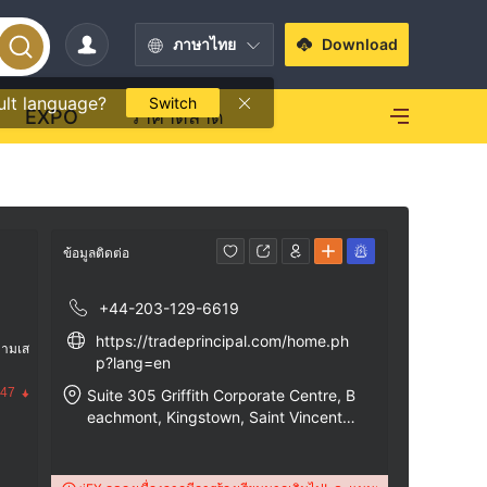
ภาษาไทย
Download
ult language?
Switch
EXPO
ราคาตลาด
ข้อมูลติดต่อ
+44-203-129-6619
https://tradeprincipal.com/home.ph
วามเส
p?lang=en
.47
Suite 305 Griffith Corporate Centre, B
eachmont, Kingstown, Saint Vincent a
nd The Grenadines