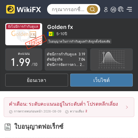
4
4
5
5
6
6
Golden fx
ยังไม่มีการกำกับดูแล
7
7
5-10ปี
ใบอนุญาตในการกำกับดูแลกำลังถูกตั้งข้อสงสัย
0
8
8
กลุ่มธุรกิจที่ต้องสงสัย
คะแนน
ดัชนีการกำกับดูแล
3.19
ระวังความเสี่ยงอันตรายที่อาจจะซ่อนอยู่
1
.
9
9
ดัชนีธุรกิจ
7.04
/10
ดัชนีการจัดการความเสี่ยง
2.74
2
ย้อนเวลา
เว็บไซต์
3
4
คำเตือน: ระดับคะแนนอยู่ในระดับต่ำ โปรดหลีกเลี่ยง
5
2
การตรวจพบก่อนหน้า 2026-08-09
ความเสี่ยง
6
ใบอนุญาตฟอเร็กซ์
7