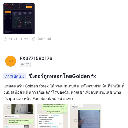
ปตลอดชีวิต ฉันถามผู้ค้าด้วยว่าจะเกิดอะไรขึ้นหากจำนวนเงินดังกล่าวไ
ม่ได้รับก่อน 7 วันหรือวันที่ถอนเงิน? เขาตอบกลับ; บริษัทจะปิดแพลตฟอ
ร์มการซื้อขายของคุณ อีกอย่าง เขาบอกฉันด้วยว่าเขาเป็นเจ้าของบริษัท
ด้วย
2021-11-23
ฟิลิปปินส์
FX3771580176
6-10ปี
ปีเตอร์ถูกหลอกโดยGolden fx
การเปิดเผย
แพลตฟอร์ม Golden forex ได้วางแผนกับฉัน หลังจากฝากเงินที่จำเป็นทั้
งหมดเพื่อดำเนินการกับผลกำไรของฉัน พวกเขาเพิ่งลบหมายเลข wha
t'sapp และหน้า Facebook ของพวกเขา