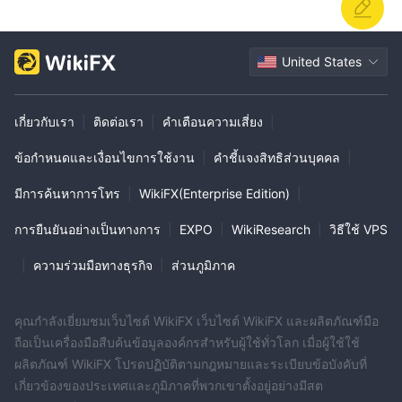
United States
เกี่ยวกับเรา
|
ติดต่อเรา
|
คำเตือนความเสี่ยง
|
ข้อกำหนดและเงื่อนไขการใช้งาน
|
คำชี้แจงสิทธิส่วนบุคคล
|
มีการค้นหาการโทร
|
WikiFX(Enterprise Edition)
|
การยืนยันอย่างเป็นทางการ
|
EXPO
|
WikiResearch
|
วิธีใช้ VPS
|
ความร่วมมือทางธุรกิจ
|
ส่วนภูมิภาค
คุณกำลังเยี่ยมชมเว็บไซต์ WikiFX เว็บไซต์ WikiFX และผลิตภัณฑ์มือ
ถือเป็นเครื่องมือสืบค้นข้อมูลองค์กรสำหรับผู้ใช้ทั่วโลก เมื่อผู้ใช้ใช้
ผลิตภัณฑ์ WikiFX โปรดปฏิบัติตามกฎหมายและระเบียบข้อบังคับที่
เกี่ยวข้องของประเทศและภูมิภาคที่พวกเขาตั้งอยู่อย่างมีสต