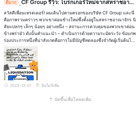
CF Group รีวิว: โบรกเกอร์ใหม่จากสหราชอาณ
ดีมาก
าจักรที่มีกฎระเบียบที่ไม่ชัดเจน ไม่มีการสนับสนุนตัวอย่
สวัสดีเพื่อนเทรดเดอร์! ผมเดินไปตามตรอกของบริษัท CF Group และนี่
างและการสนับสนุนที่แย่
คือภาพรวมคร่าวๆ พวกเขาค่อนข้างใหม่ซึ่งตั้งอยู่ในสหราชอาณาจักร นิ
สัยแปลกๆ เล็กๆ น้อยๆ อย่างหนึ่ง – สถานะการควบคุมของพวกเขาค่อน
ข้างพร่ามัว ดังนั้นคำแนะนำ – ดำเนินการด้วยความระมัดระวัง ข้อบกพ
ร่องประการหนึ่งที่น่าสังเกตคือการไม่มีบัญชีทดลองซึ่งจำกัดผู้เริ่มต้นไม่ใ
ห้สัมผัสถึงแพลตฟอร์มก่อนที่จะตัดสินใจครั้งใหญ่ ในหน้าลึกลับ พวกเขา
ไม่ได้ทำถั่วหกบนหน้าเงินฝากขั้นต่ำ การบริการลูกค้าก็ห่วยเช่นกัน! ไม่มี
การตอบกลับ...
2023-12-01
อินโดนีเซีย
ปัดขึ้นเพื่อโหลดเพิ่ม