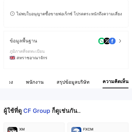
8
7
ไม่พบใบอนุญาตซื้อขายฟอเร็กซ์ โปรดตระหนักถึงความเสี่ยง
9
8
9
ข้อมูลพื้นฐาน
ภูมิภาคที่จดทะเบียน
สหราชอาณาจักร
ระยะเวลาดำเนินการ
5-10ปี
ความคิดเห็น
ี่ยวข้อง
พนักงาน
สรุปข้อมูลบริษัท
ชื่อบริษัท
CF Group Global Ltd
ผู้ใช้ที่ดู
CF Group
ก็ดูเช่นกัน..
XM
FXCM