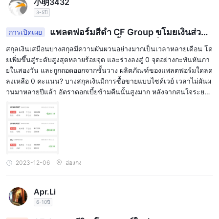
小明3432
3-5ปี
แพลตฟอร์มสีดำ CF Group ขโมยเงินส่วนใ
การเปิดเผย
หญ่ของฉันไป และอัตราดอกเบี้ยข้ามคืนก็สูงมาก
สกุลเงินเสมือนบางสกุลมีความผันผวนอย่างมากเป็นเวลาหลายเดือน โด
ยเพิ่มขึ้นสู่ระดับสูงสุดหลายร้อยจุด และร่วงลงสู่ 0 จุดอย่างกะทันหันภา
ยในสองวัน และถูกถอดออกจากชั้นวาง ผลิตภัณฑ์ของแพลตฟอร์มใดลด
ลงเหลือ 0 คะแนน? บางสกุลเงินมีการซื้อขายแบบไซด์เวย์ เวลาไม่ผันผ
วนมาหลายปีแล้ว อัตราดอกเบี้ยข้ามคืนนั้นสูงมาก หลังจากสนใจระยะย
าวหลายปี ก็มีมูลค่าหลายพันดอลลาร์ ตอนนี้ฉันได้สูญเสียเงินทั้งหมดแล
ะสูญเสียทุกสิ่งทุกอย่าง ฉันสูญเสียเงินมาหกหรือเจ็ดปีแล้ว และฉันสูญเสี
ยเงินไปมากกว่าหนึ่งโหล หนึ่งหมื่นหยวน แพลตฟอร์มใจดำ ฉันหวังว่า
ตำรวจอินเทอร์เน็ตจะปิดกั้นแพลตฟอร์มสีดำ CF Group และหยุดมันจา
กการหลอกลวงนักลงทุนรายอื่น[d83d][de2d][d83d][de2d][d83d]
[de2d]
2023-12-06
ฮ่องกง
Apr.Li
6-10ปี