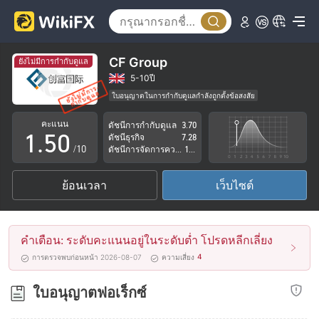
0
1
2
CF Group
ยังไม่มีการกำกับดูแล
3
5-10ปี
ใบอนุญาตในการกำกับดูแลกำลังถูกตั้งข้อสงสัย
0
4
กลุ่มธุรกิจที่ต้องสงสัย
คะแนน
ดัชนีการกำกับดูแล
3.70
วานูอาตู ใบอนุญาตการซื้อขายฟอเร็กซ์ (EP)ถูกยกเลิก
1
.
5
0
ดัชนีธุรกิจ
7.28
ระวังความเสี่ยงอันตรายที่อาจจะซ่อนอยู่
/10
ดัชนีการจัดการความเสี่ยง
1.11
2
6
1
ย้อนเวลา
เว็บไซต์
3
7
2
4
8
3
คำเตือน: ระดับคะแนนอยู่ในระดับต่ำ โปรดหลีกเลี่ยง
5
9
4
4
การตรวจพบก่อนหน้า 2026-08-07
ความเสี่ยง
6
5
ใบอนุญาตฟอเร็กซ์
7
6