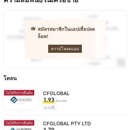
สมัครสมาชิกในแอปเพื่อปลด
ล็อค!
CF Group
ดาวน์โหลดแอป
โคลน
ไม่ได้รับการยืนยัน
CFGLOBAL
1.93
คะแนน
5-10ปี
ใบอนุญาตในการกำกับดูแลกำลังถูกตั้งข้อสงสัย
การวิจัยตนเอง
กลุ่มธุรกิจที่ต้องสงสัย
ไม่ได้รับการยืนยัน
CFGLOBAL PTY LTD
ระวังความเสี่ยงอันตรายที่อาจจะซ่อนอยู่