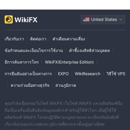
United States
เกี่ยวกับเรา
|
ติดต่อเรา
|
คำเตือนความเสี่ยง
|
ข้อกำหนดและเงื่อนไขการใช้งาน
|
คำชี้แจงสิทธิส่วนบุคคล
|
มีการค้นหาการโทร
|
WikiFX(Enterprise Edition)
|
การยืนยันอย่างเป็นทางการ
|
EXPO
|
WikiResearch
|
วิธีใช้ VPS
|
ความร่วมมือทางธุรกิจ
|
ส่วนภูมิภาค
คุณกำลังเยี่ยมชมเว็บไซต์ WikiFX เว็บไซต์ WikiFX และผลิตภัณฑ์มือ
ถือเป็นเครื่องมือสืบค้นข้อมูลองค์กรสำหรับผู้ใช้ทั่วโลก เมื่อผู้ใช้ใช้
ผลิตภัณฑ์ WikiFX โปรดปฏิบัติตามกฎหมายและระเบียบข้อบังคับที่
เกี่ยวข้องของประเทศและภูมิภาคที่พวกเขาตั้งอยู่อย่างมีสต