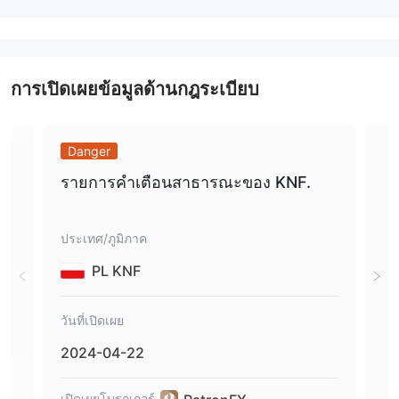
กลุ่มธุรกิจที่ต้องสงสัย
ระวังความเสี่ยงอันตรายที่อาจจะซ่อนอยู่
การเปิดเผยข้อมูลด้านกฎระเบียบ
Danger
Sa
รายการคำเตือนสาธารณะของ KNF.
กา
ประเทศ/ภูมิภาค
ประเ
PL KNF
วันที่เปิดเผย
วันที
2024-04-22
20
เปิดเผยโบรกเกอร์
เปิด