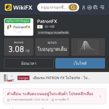
3
4
0
5
PatronFX
อยู่ในการกำกับดูแล
1
6
10-15ปี
การกำกับดูแล ประเทศไซปรัส
2
7
ใบอนุญาตซื้อขายตราสารอนุพันธ์ (STP)
คะแนน
MT4/5
ใบอนุญาต MT4 แบบเต็ม
ธุรกิจทั่วโลก
3
.
0
8
ใบอนุญาตเต็ม
ระวังความเสี่ยงอันตรายที่อาจจะซ่อนอยู่
/10
4
1
9
ย้อนเวลา
เว็บไซต์
5
2
6
3
เยี่ยมชม PATRON FX ในไซปรัส - ไม่พบสำนักงาน
Danger
7
4
คำเตือน: ระดับคะแนนอยู่ในระดับต่ำ โปรดหลีกเลี่ยง
8
5
1
การตรวจพบก่อนหน้า 2026-08-08
ความเสี่ยง
9
6