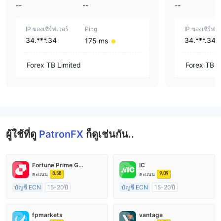
--
--
--
IP ของเซิร์ฟเวอร์
Ping
IP ของเซิร์ฟเว
34.***.34
34.***.34
175 ms
Forex TB Limited
Forex TB L
ผู้ใช้ที่ดู
PatronFX
ก็ดูเช่นกัน..
Fortune Prime Global
IC
8.58
9.09
คะแนน
คะแนน
บัญชี ECN
15-20ปี
บัญชี ECN
15-20ปี
การกำกับดูแล ออสเตรเลีย
การกำกับดูแล ออสเตรเลีย
ใบอนุญาต Market Making (MM)
ใบอนุญาต Market Making (MM)
fpmarkets
vantage