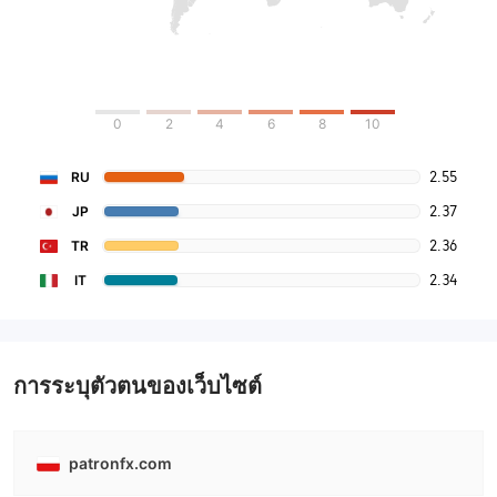
0
2
4
6
8
10
2.55
RU
2.37
JP
2.36
TR
2.34
IT
การระบุตัวตนของเว็บไซต์
patronfx.com