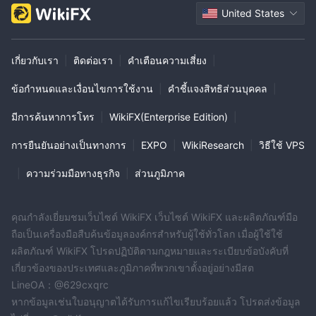
United States
เกี่ยวกับเรา
|
ติดต่อเรา
|
คำเตือนความเสี่ยง
|
ข้อกำหนดและเงื่อนไขการใช้งาน
|
คำชี้แจงสิทธิส่วนบุคคล
|
มีการค้นหาการโทร
|
WikiFX(Enterprise Edition)
|
การยืนยันอย่างเป็นทางการ
|
EXPO
|
WikiResearch
|
วิธีใช้ VPS
|
ความร่วมมือทางธุรกิจ
|
ส่วนภูมิภาค
คุณกำลังเยี่ยมชมเว็บไซต์ WikiFX เว็บไซต์ WikiFX และผลิตภัณฑ์มือ
ถือเป็นเครื่องมือสืบค้นข้อมูลองค์กรสำหรับผู้ใช้ทั่วโลก เมื่อผู้ใช้ใช้
ผลิตภัณฑ์ WikiFX โปรดปฏิบัติตามกฎหมายและระเบียบข้อบังคับที่
เกี่ยวข้องของประเทศและภูมิภาคที่พวกเขาตั้งอยู่อย่างมีสต
LineOA：@629cxqrc
หากข้อมูลเช่นใบอนุญาตได้รับการแก้ไขเรียบร้อยแล้ว โปรดส่งข้อมูล