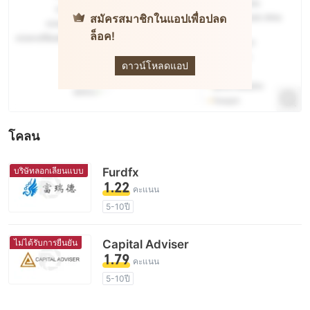
สมัครสมาชิกในแอปเพื่อปลด
ล็อค!
PatronFX
ดาวน์โหลดแอป
โคลน
บริษัทลอกเลียนแบบ
Furdfx
1.22
คะแนน
5-10ปี
ใบอนุญาตในการกำกับดูแลกำลังถูกตั้งข้อสงสัย
กลุ่มธุรกิจที่ต้องสงสัย
ไม่ได้รับการยืนยัน
Capital Adviser
ลอกเลียนประเทศไซปรัสการกำกับดูแล
1.79
คะแนน
ระวังความเสี่ยงอันตรายที่อาจจะซ่อนอยู่
5-10ปี
ใบอนุญาตในการกำกับดูแลกำลังถูกตั้งข้อสงสัย