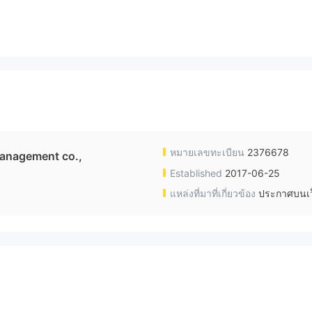
หมายเลขทะเบียน
2376678
anagement co.,
Established
2017-06-25
แหล่งที่มาที่เกี่ยวข้อง
ประกาศบนเว