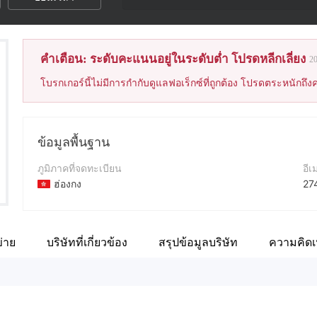
คำเตือน: ระดับคะแนนอยู่ในระดับต่ำ โปรดหลีกเลี่ยง
2
โบรกเกอร์นี้ไม่มีการกำกับดูแลฟอเร็กซ์ที่ถูกต้อง โปรดตระหนักถึงค
ข้อมูลพื้นฐาน
ภูมิภาคที่จดทะเบียน
อีเ
ฮ่องกง
27
ระยะเวลาดำเนินการ
เว็
5-10ปี
--
่าย
บริษัทที่เกี่ยวข้อง
สรุปข้อมูลบริษัท
ความคิดเ
ชื่อบริษัท
香港隆福安投資管理有限公司
.