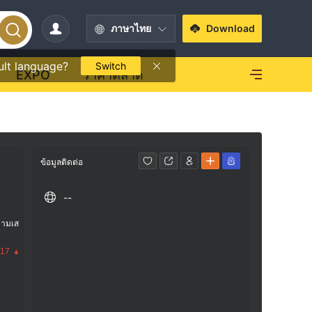
ภาษาไทย
Download
ult language?
Switch
EXPO
ราคาตลาด
ข้อมูลติดต่อ
--
วามเส
.17