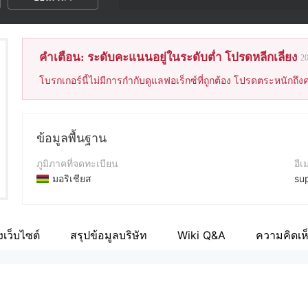
คำเตือน: ระดับคะแนนอยู่ในระดับต่ำ โปรดหลีกเลี่ยง
2
โบรกเกอร์นี้ไม่มีการกำกับดูแลฟอเร็กซ์ที่ถูกต้อง โปรดตระหนักถึงค
ข้อมูลพื้นฐาน
ภูมิภาคที่จดทะเบียน
อีเ
มอริเชียส
su
ระยะเวลาดำเนินการ
เบอ
2-5ปี
+9
เว็บไซต์
สรุปข้อมูลบริษัท
ความคิดเห
Wiki Q&A
ชื่อบริษัท
เว็
Prime OTP Ltd
ht