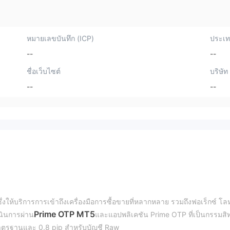
หมายเลขบันทึก (ICP)
ประเทศ
--
--
ชื่อเว็บไซต์
บริษัท
--
--
ึ่งให้บริการการเข้าถึงเครื่องมือการซื้อขายที่หลากหลาย รวมถึงฟอเร็กซ์ โล
Prime OTP MT5
เนินการผ่าน
และแอปพลิเคชัน Prime OTP ที่เป็นกรรมสิทธ
ชีมาตรฐานและ 0.8 pip สำหรับบัญชี Raw