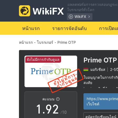
2
แพลตฟอร์มการตรวจสอบกฎระเ
โบรกเกอร์ทั่วโลก
3
WikiFX
4
หน้าแรก
รายการจัดอันดับ
การเปิดเ
หน้าแรก
-
โบรกเกอร์
-
Prime OTP
5
6
Prime OTP
ยังไม่มีการกำกับดูแล
มอริเชียส
|
2-5ป
7
0
ใบอนุญาตในการกำกับด
สงสัย
0
8
1
กลุ่มธุรกิจที่ต้องสงส
|
ระวังความเสี่ยงอัน
|
https://www.prim
คะแนน
1
.
9
2
เว็บไซต์
/10
สมัครบัญชีออนไลน์