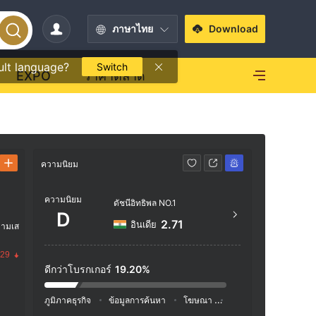
ภาษาไทย
Download
ult language?
Switch
EXPO
ราคาตลาด
ความนิยม
ข้อมูลติดต่อ
ความนิยม
+971
ดัชนีอิทธิพล NO.1
D
http
2.71
อินเดีย
วามเส
3 rd F
.29
CyberC
ดีกว่าโบรกเกอร์
19.20%
Maurit
ภูมิภาคธุรกิจ
ข้อมูลการค้นหา
โฆษณา
ดัชนีโซเชียลมีเดีย