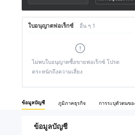
2
3
3
4
ใบอนุญาตฟอเร็กซ์
อื่น ๆ 1
4
5
5
6
ไม่พบใบอนุญาตซื้อขายฟอเร็กซ์ โปรด
ตระหนักถึงความเสี่ยง
6
7
7
8
ข้อมูลบัญชี
ภูมิภาคธุรกิจ
การระบุตัวตนของ
8
9
9
ข้อมูลบัญชี