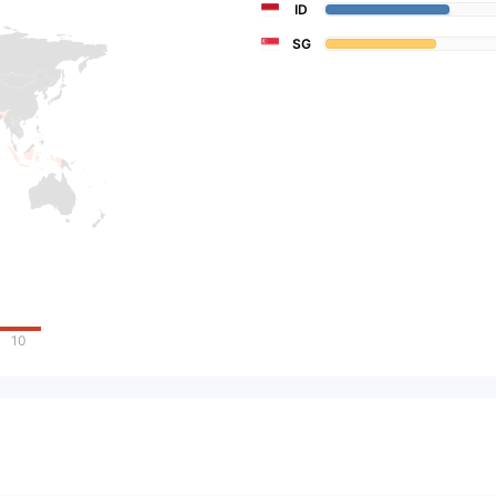
ID
SG
10