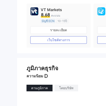
VT Markets
8.68
คะแนน
บัญชี ECN
10-15ปี
การกำกับดูแล ออสเตรเลีย
รายละเอียด
ใบอนุญาต Market Making (MM)
ใบอนุญาต MT4 แบบเต็ม
เว็บไซต์ทางการ
ภูมิภาคธุรกิจ
D
ความนิยม
ตามภูมิภาค
โดยบริษัท