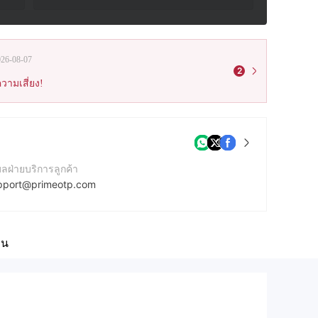
026-08-07
2
วามเสี่ยง!
มลฝ่ายบริการลูกค้า
pport@primeotp.com
ร์ติดต่อ
7142254643
็น
บไซต์ของบริษัท
tps://www.primeotp.com/