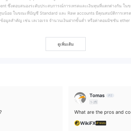
ent ซึ่งตอบสนองระดับประสบการณ์การเทรดและเงินทุนที่แตกต่างกัน ใน
มีทุนน้อย ในขณะที่บัญชี Standard และ Raw accounts มีคุณสมบัติการเทรดท
ยข้อมูลสำคัญ เช่น เลเวอเรจ จำนวนเงินฝากขั้นต่ำ หรือค่าคอมมิชชัน ether ท
Skrill, Neteller และ USDT TRC20 แม้ว่าแพลตฟอร์มจะขาดความชัดเจนใน
Prime OTP โบนัส
ังมีโปรโมชั่นต่าง ๆ เช่น
, ที่ซึ่งลูกค้าที่มีสิทธิ์สามารถร
ดูเพิ่มเติม
รเทรด
ได้และตัวเลือกบัญชีที่หลากหลาย แต่การขาดการกำกับดูแลจากหน่วยงานกำ
ให้เกิดความเสี่ยงสำหรับเทรดเดอร์ที่ต้องการ security มากขึ้น
ด ๆ ที่ได้รับการยอมรับในเวลาที่ทำการตรวจสอบ นายหน้าดำเนินการโดยไม
ยต่อสาธารณะบ่งชี้ว่าสถานะโดเมนของบริษัทมีข้อจำกัดเกี่ยวกับการโอนแล
Tomas
ึงการดำเนินงานปัจจุบัน structure of ของแพลตฟอร์มตามข้อมูลที่สามารถเข้าถึ
1-2ปี
จัดเตรียมหรือยืนยัน ผู้ใช้ที่ประเมินความถูกต้องของนายหน้าสามารถอ้างอิงถึ
?
What are the pros and c
ินงานและขอบเขตของข้อมูลกำกับดูแลที่มีอยู่
WikiFX
คำตอบ