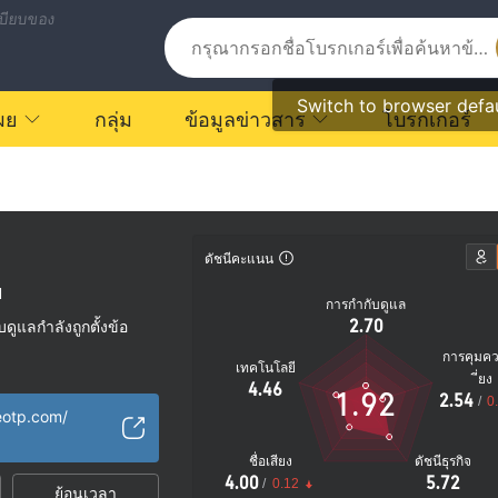
บียบของ
Switch to browser defa
ผย
กลุ่ม
ข้อมูลข่าวสาร
โบรกเกอร์
ดัชนีคะแนน
ี
การกำกับดูแล
2.70
ูแลกำลังถูกตั้งข้อ
การคุมค
เทคโนโลยี
ัย
ี่ยง
4.46
1.92
2.54
ตรายที่อาจจะซ่อนอยู่
/
0
eotp.com/
ชื่อเสียง
ดัชนีธุรกิจ
4.00
5.72
/
0.12
ย้อนเวลา