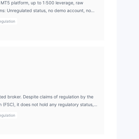
 MT5 platform, up to 1:500 leverage, raw
ns: Unregulated status, no demo account, no
ุน
ี
egulation
่น
ละ
ไร
้
ed broker. Despite claims of regulation by the
ความ
 (FSC), it does not hold any regulatory status,
ed to regulated brokers.
egulation
น