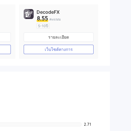
DecodeFX
8.55
คะแนน
5-10ปี
การกำกับดูแล ออสเตรเลีย
รายละเอียด
arket Making (MM)
ใบอนุญาต Market Making (MM)
ใบอนุญาต MT4 แบบเต็ม
เว็บไซต์ทางการ
2.71