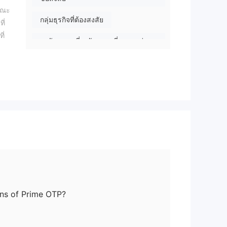
ขณะ
กลุ่มธุรกิจที่ต้องสงสัย
ี่
ี่
ระวังความเสี่ยงอันตรายที่อาจจะซ่อน
อยู่
ับ
กับ
่มี
ะ
งได้
ง
ons of Prime OTP?