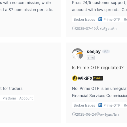
s with no commission, while
Pros: 24/5 customer support,
ลายในตลาดหลักหลายแห่ง นายหน้าอนุญาตให้ลูกค้าซื้อขายคู่สกุลเงิน forex
nd a $7 commission per side.
account with low spreads. Co
ือกได้ ผ่านแพลตฟอร์มที่มีให้บริการ นอกจาก forex แล้ว Prime OTP ยังสนับสน
24/7 customer support.
ารป้องกันความเสี่ยงหรือกระจายความเสี่ยง แพลตฟอร์มยังรวมถึงหุ้นและดัชน
Broker Issues
Prime OTP
R
้นและเกณฑ์มาตรฐานตลาดกว้าง การซื้อขาย Cryptocurrency ก็มีให้บริการเช
2025-07-19
สหรัฐอเมริกา
้อมของแพลตฟอร์ม สินค้าโภคภัณฑ์ รวมถึงสินทรัพย์ที่เกี่ยวข้องกับพลังงานแ
ันธบัตร ตัวเลือก หรือ ETFs อยู่ในหมวดหมู่ที่สามารถซื้อขายได้ ความหลาก
seejay
สามารถเข้าถึงหลายประเภทสินทรัพย์ผ่านสภาพแวดล้อมแพลตฟอร์มเดียว อย่าง
1-2ปี
ลเวอเรจ ขนาดคำสั่งซื้อขั้นต่ำ และข้อกำหนดเกี่ยวกับมาร์จิ้น ไม่ได้ระบุไว
Is Prime OTP regulated?
WikiFX
คำตอบ
Prime OTP บัญชี
นองความต้องการในการซื้อขายที่แตกต่างกัน:
ตัวเลือก
 for traders.
No, Prime OTP is an unregulat
ะเภทบัญชีมาพร้อมกับคุณสมบัติการซื้อขายที่แตกต่างกัน เพื่อให้ผู้ใช้มี
Financial Services Commission
Platform
Account
which makes it riskier compar
Broker Issues
Prime OTP
R
5 pip สำหรับบัญชี Standard และ 0.8 pip สำหรับบัญชี Raw บัญชี Standard
2025-06-24
สหรัฐอเมริกา
 ในขณะที่บัญชี Raw เหมาะสำหรับผู้ที่ต้องการสเปรดที่แน่นกว่านี้ ทั้ง
อมการเทรดที่ครอบคลุมมากขึ้นด้วยเครื่องมือขั้นสูงและความเร็วในการดำเนิ