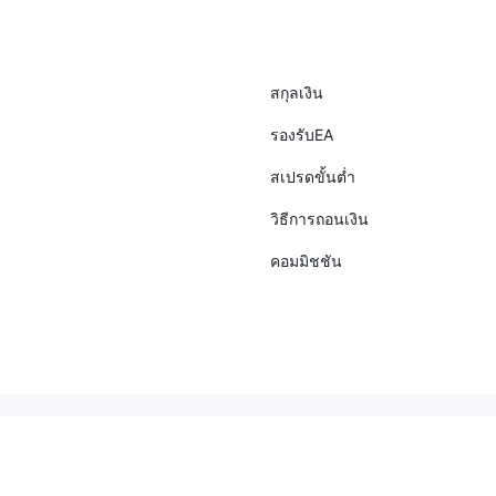
สกุลเงิน
รองรับEA
สเปรดขั้นต่ำ
วิธีการถอนเงิน
คอมมิชชัน