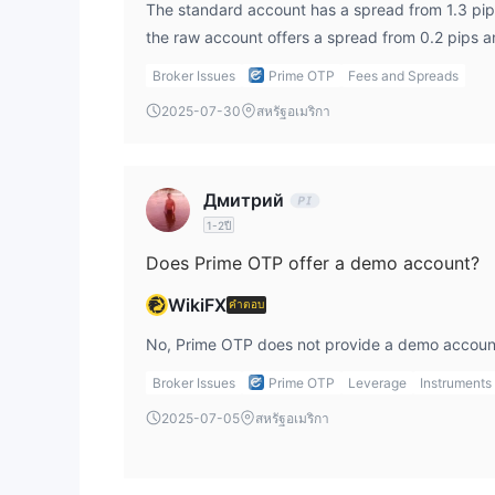
The standard account has a spread from 1.3 pip
Prime OTP ให้การเข้าถึงเครื่องมือทางการเงินที่หลากห
the raw account offers a spread from 0.2 pips a
รวมถึงคู่สกุลเงินหลัก รอง และคู่สกุลเงินเอ็กโซติกที่เล
การซื้อขายในโลหะ เช่น ทองคำและเงิน ซึ่งมักใช้เพื่อก
Broker Issues
Prime OTP
Fees and Spreads
ทำให้ผู้ใช้สามารถมีส่วนร่วมในตลาดที่เกี่ยวข้องกับหุ
2025-07-30
สหรัฐอเมริกา
กัน โดยครอบคลุมสินทรัพย์ดิจิทัลหลักขึ้นอยู่กับความพร
การเกษตร ก็ได้รับการสนับสนุนเช่นกัน
จากข้อมูลที่สามารถเข้าถึงได้โดยทั่วไป นายหน้าไม่รวมพ
Дмитрий
หลายของเครื่องมือทางการเงินที่นำเสนอช่วยให้ผู้ใช้
1-2ปี
ก็ตาม รายละเอียดเฉพาะของสัญญา เช่น การตั้งค่าการใช้เ
Does Prime OTP offer a demo account?
อย่างครบถ้วนในข้อมูลที่ให้มา
WikiFX
คำตอบ
ประเภทบัญชี
Prime OTP มีประเภทของ accounts หลายแบบเพื่อตอบส
No, Prime OTP does not provide a demo account
ประกอบด้วย Standard, Raw และ Cent accounts แต่ละปร
Broker Issues
Prime OTP
Leverage
Instruments
ยืดหยุ่นในการเข้าสู่ตลาด
2025-07-05
สหรัฐอเมริกา
Prime OTP บัญชี
The
มาพร้อมกับสเปรดเริ่มต้นที่ 1.
ออกแบบมาสำหรับเทรดเดอร์ที่ชอบรูปแบบสเปรดแบบดั้งเดิม
accounts มีไว้สำหรับผู้ใช้ที่ต้องการเข้าถึงสภาพแวดล้