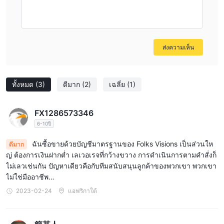
อย่างที่มีอยู่บนแพลตฟอร์มนี้ ปัจจุบันมีแอปซื้อขายมากกว่า 10,000 แอ
ปบนตลาดกลาง metatrader ที่ผู้ค้าสามารถใช้เพื่อปรับปรุง
ประสิทธิภาพของตนได้ ด้วยการใช้เทอร์มินัลมือถือที่เหมาะสม รวมถึง
อุปกรณ์ ios และ android คุณสามารถซื้อขายได้จากทุกที่และทุกเวลา
ส่งความเห็น
ผ่าน mt4 และ mt5
ฝาก & ถอน
Folks Visionเว็บไซต์ของไม่เปิดเผยข้อมูลโดยตรงเกี่ยวกับวิธีการชำระ
ทั้งหมด
(3)
ดีมาก
(2)
เฉลี่ย
(1)
เงินที่ยอมรับได้ อย่างไรก็ตาม จากส่วนผู้ใช้ เรารวบรวมว่าผู้ใช้สามารถ
ลงทุนโดยการโอนเงินผ่านธนาคารและกระเป๋าเงินดิจิทัลของ bitcoin
FX1286573346
และ tether ข้อกำหนดเงินฝากเริ่มต้นขั้นต่ำคือ $1 พื้นที่การถอนเผยให้
6-10ปี
เห็นค่าคอมมิชชั่น 5% สำหรับการโอนเงินผ่านธนาคารทั้งหมดและ
ฉันซื้อขายด้วยบัญชีมาตรฐานของ Folks Visions เป็นส่วนให
ดีมาก
เวลาดำเนินการ 24 ชั่วโมง
ญ่ ต้องการเงินฝากต่ำ เลเวอเรจที่กว้างขวาง การดำเนินการตามคำสั่งก็
สนับสนุนลูกค้า
ไม่เลวเช่นกัน ปัญหาเดียวคือกับทีมสนับสนุนลูกค้าของพวกเขา พวกเขา
Folks Visionสามารถติดต่อฝ่ายสนับสนุนลูกค้าได้ทางอีเมล:
ไม่ใช่มืออาชีพ…
support@folksvisions.com แชทสดหรือส่งข้อความออนไลน์เพื่อ
2023-02-24
แอฟริกาใต้
ติดต่อ คุณยังสามารถติดตามโบรกเกอร์นี้บนแพลตฟอร์มโซเชียลมีเดีย
เช่น twitter, facebook, instagram และ youtube ที่อยู่บริษัท: ห้องชุด
305, กริฟฟิธ คอร์ปอเรต เซ็นเตอร์, บีชมอนต์ อย่างไรก็ตาม โบรกเกอร์