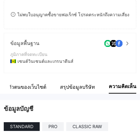
9
7
8
ไม่พบใบอนุญาตซื้อขายฟอเร็กซ์ โปรดตระหนักถึงความเสี่ยง
8
9
9
ข้อมูลพื้นฐาน
ภูมิภาคที่จดทะเบียน
เซนต์วินเซนต์และเกรนาดีนส์
ระยะเวลาดำเนินการ
5-10ปี
ความคิดเห็น
ระบุตัวตนของเว็บไซต์
สรุปข้อมูลบริษัท
ชื่อบริษัท
Folks Viison Limited
ข้อมูลบัญชี
STANDARD
PRO
CLASSIC RAW