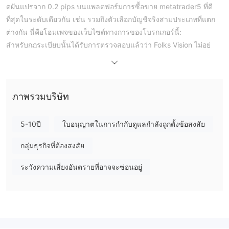
ดผันแปรจาก 0.2 pips บนแพลตฟอร์มการซื้อขาย metatrader5 ที่ดี
ที่สุดในระดับเดียวกัน เช่น รวมถึงตัวเลือกบัญชีจริงสามประเภทที่แตก
ต่างกัน นี่คือโฮมเพจของเว็บไซต์ทางการของโบรกเกอร์นี้:
สำหรับกฎระเบียบนั้นได้รับการตรวจสอบแล้วว่า Folks Vision ไม่อยู่
ภายใต้ข้อบังคับที่ถูกต้องใดๆ นั่นคือเหตุผลว่าทำไมสถานะการกำกับ
ดูแลบน wikifx จึงอยู่ในรายการ "ไม่มีใบอนุญาต" และได้รับคะแนน
ค่อนข้างต่ำที่ 1.26/10 โปรดตระหนักถึงความเสี่ยง
ตราสารตลาด
ภาพรวมบริษัท
Folks Visionโฆษณาว่าให้บริการซื้อขาย forex, cfd และ
cryptocurrency เป็นหลัก
5-10ปี
ใบอนุญาตในการกำกับดูแลกำลังถูกตั้งข้อสงสัย
ประเภทบัญชี
กลุ่มธุรกิจที่ต้องสงสัย
Folks Visionอ้างว่าเสนอบัญชีซื้อขายสามประเภท ได้แก่ มาตรฐาน มือ
อาชีพ และคลาสสิกดิบ จำนวนเงินฝากเริ่มต้นขั้นต่ำเพียง $1 สำหรับ
ระวังความเสี่ยงอันตรายที่อาจจะซ่อนอยู่
บัญชีมาตรฐาน ในขณะที่อีกสองประเภทบัญชีมีข้อกำหนดเงินทุนเริ่ม
ต้นขั้นต่ำที่สูงกว่ามากที่ $500 และ $1,000 ตามลำดับ
การงัด
อัตราส่วนเลเวอเรจสูงถึง 1:400 นำเสนอโดย Folks Vision ซึ่งสูงกว่าที่
โบรกเกอร์ส่วนใหญ่ให้บริการ สิ่งสำคัญคือต้องจำไว้ว่ายิ่งเลเวอเรจสูง