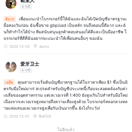
範某人
รายนี้ไม่เปิดเผยข้อมูลการติดต่อโดยตรงอื่นๆ เช่น หมายเลขโทรศัพท์ที่
6-10ปี
โบรกเกอร์ส่วนใหญ่เสนอให้
เพื่อนแนะนำโบรกเกอร์นี้ให้ฉันและฉันได้เปิดบัญชีมาตรฐานเ
ดีมาก
คำเตือนความเสี่ยง
มื่อสองวันก่อน ฉันซื้อขาย gbp/usd เป็นหลัก จนถึงตอนนี้ดีมาก และฉั
การซื้อขายออนไลน์มีความเสี่ยงสูงและคุณอาจสูญเสียเงินลงทุน
นก็ทำกำไรได้บ้าง ทีมสนับสนุนลูกค้าตอบสนองได้ดีและเป็นมืออาชีพ โ
ทั้งหมดของคุณ ไม่เหมาะสำหรับผู้ค้าหรือนักลงทุนทุกคน โปรดตรวจ
บรกเกอร์ที่ดีที่ฉันอยากจะแนะนำให้เพื่อนคนอื่นๆ ของฉัน
สอบว่าคุณเข้าใจถึงความเสี่ยงที่เกี่ยวข้อง และโปรดทราบว่าข้อมูลที่มี
2022-12-02
ฮ่องกง
อยู่ในบทความนี้มีวัตถุประสงค์เพื่อเป็นข้อมูลทั่วไปเท่านั้น
爱牙卫士
6-10ปี
คุณสามารถเริ่มต้นบัญชีมาตรฐานได้ในราคาเพียง $1 ซึ่งเป็นมิ
เฉลี่ย
ตรกับมือใหม่มาก! สเปรดสำหรับบัญชีประเภทนี้เกือบจะสอดคล้องกับค่า
เฉลี่ยของอุตสาหกรรม แต่เลเวอเรจที่ 1:400 ยังสูงเกินไปสำหรับมือใหม่
เนื่องจากเลเวอเรจสูงหมายถึงความเสี่ยงสูงด้วย โบรกเกอร์หลอกลวงหล
ายแห่งเสนอเลเวอเรจสูงเพื่อรับเงินมากขึ้น ยังไงก็ระวัง!
2022-12-01
สิงคโปร์
ไม่อีกแล้ว