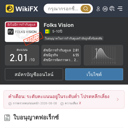
Folks Vision
ยังไม่มีการกำกับดูแล
0
5-10ปี
ใบอนุญาตในการกำกับดูแลกำลังถูกตั้งข้อสงสัย
1
0
กลุ่มธุรกิจที่ต้องสงสัย
คะแนน
ดัชนีการกำกับดูแล
2.81
ระวังความเสี่ยงอันตรายที่อาจจะซ่อนอยู่
2
.
0
1
ดัชนีธุรกิจ
6.55
/10
ดัชนีการจัดการความเสี่ยง
2.83
3
1
2
สมัครบัญชีออนไลน์
เว็บไซต์
4
2
3
5
3
4
คำเตือน: ระดับคะแนนอยู่ในระดับต่ำ โปรดหลีกเลี่ยง
6
4
5
2
การตรวจพบก่อนหน้า 2026-08-08
ความเสี่ยง
7
5
6
ใบอนุญาตฟอเร็กซ์
8
6
7