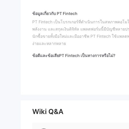
ข้อมูลเกี่ยวกับ PT Fintech
PT Fintech เป็นโบรกเกอร์ที่ดำเนินการในสหภาพคอโมโร
พลังงาน และสกุลเงินดิจิทัล แพลตฟอร์มนี้มีบัญชีหลายป
นักซื้อขายทั้งมือใหม่และมืออาชีพ PT Fintech ใช้แพลต
ง่ายและหลากหลาย
ข้อดีและข้อเสีย
PT Fintech เป็นทางการหรือไม่?
ไม่ได้รับการควบคุม
หมายเลข PT Fintech
ภายใต้หน่
ฉันสามารถเทรดอะไรบน PT Fintech ได้บ้าง?
ประเภทบัญชีและค่าธรรมเนียม
แพลตฟอร์มเทรด
Wiki Q&A