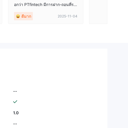
อกว่า PTfintech มีการฝาก-ถอนที่รา
บรื่นมาก ฉันเป็นตัวแทนแพลตฟอร์ม
ดีมาก
ดีมาก
2025-11-04
นี้มาเกือบสองปีแล้ว สภาพแวดล้อมก
ารเทรดเหมาะสำหรับเพื่อนที่ต้องการ
เทรดด้วยตัวเอง และเงื่อนไขการเป็น
ตัวแทนมีความยืดหยุ่น
--
1.0
--