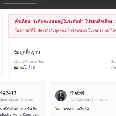
คะแนนของโบรกเกอร์
คำเตือน: ระดับคะแนนอยู่ในระดับต่ำ โปรดหลีกเลี่ยง
2
โบรกเกอร์นี้ไม่มีการกำกับดูแลฟอเร็กซ์ที่ถูกต้อง โปรดตระหนักถึงค
ข้อมูลพื้นฐาน
ภูมิภาคที่จดทะเบียน
อีเ
คอโมโรส
in
ระยะเวลาดำเนินการ
เว็
2-5ปี
ht
ชื่อบริษัท
Fa
喽7413
李成刚
Po Tai Markets Ltd
ht
ฮ่องกง
ฮ่องกง
่ได้รับการยืนยัน
ไม่ได้รับการยืนยัน
ป็นบริษัทในฮ่องกง ชื่อ Ba
ไม่สามารถถอนเงินได้
Industry Hong Kong Limi