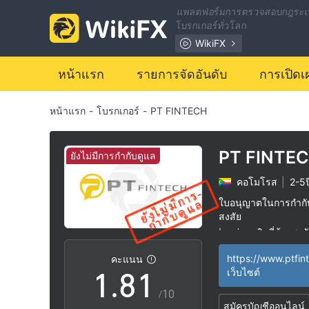
1
แพลตฟอร์มการตรวจสอบกฎระเ
โบรกเกอร์ทั่วโลก
2
WikiFX
3
หน้าแรก
รายการจัดอันดับ
การเปิดเ
หน้าแรก
-
โบรกเกอร์
-
PT FINTECH
4
5
PT FINTE
ยังไม่มีการกำกับดูแล
คอโมโรส
|
2-5ป
6
ใบอนุญาตในการกำกับด
สงสัย
0
7
0
กลุ่มธุรกิจที่ต้องสงส
|
ระวังความเสี่ยงอัน
|
https://www.ptfin
คะแนน
1
.
8
1
เว็บไซต์
/10
สมัครบัญชีออนไลน์