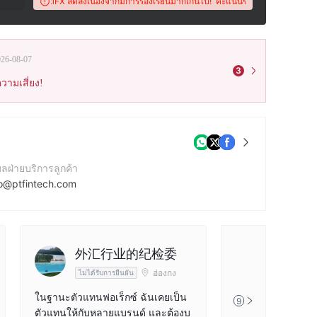
นี้บน WikiFX ลดลงเนื่องจากมีการร้องเรียนมากเกินไป!
คะแนนของโบรกเกอร์นี้บน WikiF
026-08-07
3
วามเสี่ยง!
มลฝ่ายบริการลูกค้า
fo@ptfintech.com
บไซต์ของบริษัท
tps://www.ptfintech.com/
cebook
外汇行业的纪检委
Sprunk
tps://www.facebook.com/PTFinTech.english
ฮ่องกง
ไม่ได้รับการยืนยัน
ไม่ได้รับการ
ในฐานะตัวแทนฟอเร็กซ์ ฉันเคยเป็น
นี่คือโบรกเกอร์ที่ม
9
ตัวแทนให้กับหลายแบรนด์ และต้องบ
ารดีมาก ฝาก-ถอน