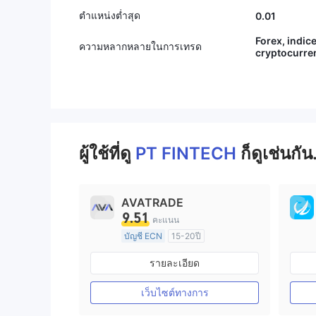
ตำแหน่งต่ำสุด
0.01
Forex, indic
ความหลากหลายในการเทรด
cryptocurre
ผู้ใช้ที่ดู
PT FINTECH
ก็ดูเช่นกัน
AVATRADE
9.51
คะแนน
บัญชี ECN
15-20ปี
การกำกับดูแล ออสเตรเลีย
รายละเอียด
ใบอนุญาต Market Making (MM)
ใบอนุญาต MT4 แบบเต็ม
เว็บไซต์ทางการ