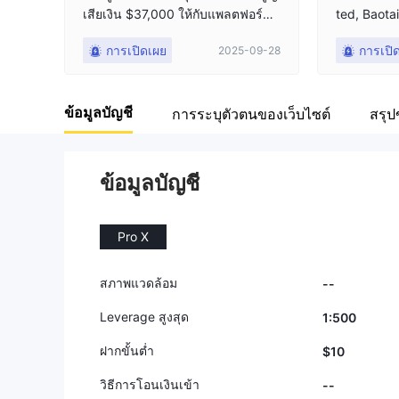
เสียเงิน $37,000 ให้กับแพลตฟอร์มห
ted, Baota
ลอกลวงนี้และไม่สามารถถอนเงินออ
Limited นี่เ
การเปิดเผย
การเปิ
2025-09-28
กได้~
ญาตให้ถอนเง
ะโยชน์ ร่ว
ดงละคร และ
ข้อมูลบัญชี
อนเงิน โดย
การระบุตัวตนของเว็บไซต์
สรุป
ข้อมูลบัญชี
Pro X
สภาพแวดล้อม
--
Leverage สูงสุด
1:500
ฝากขั้นต่ำ
$10
วิธีการโอนเงินเข้า
--