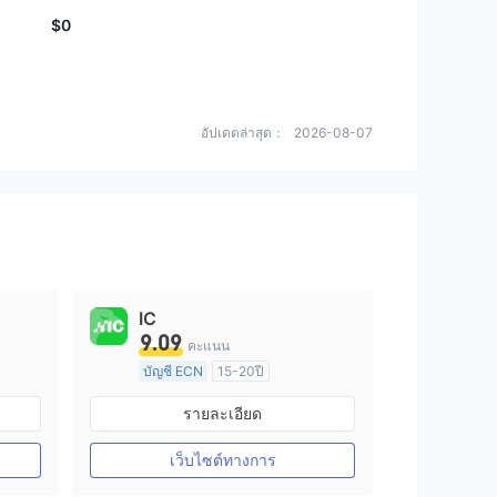
$0
อัปเดตล่าสุด：
2026-08-07
IC
9.09
คะแนน
บัญชี ECN
15-20ปี
การกำกับดูแล ออสเตรเลีย
รายละเอียด
arket Making (MM)
ใบอนุญาต Market Making (MM)
ใบอนุญาต MT4 แบบเต็ม
เว็บไซต์ทางการ