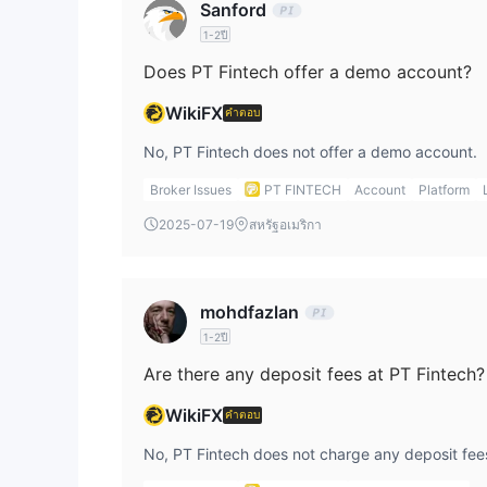
Sanford
1-2ปี
Does PT Fintech offer a demo account?
WikiFX
คำตอบ
No, PT Fintech does not offer a demo account.
Broker Issues
PT FINTECH
Account
Platform
2025-07-19
สหรัฐอเมริกา
mohdfazlan
1-2ปี
Are there any deposit fees at PT Fintech?
WikiFX
คำตอบ
No, PT Fintech does not charge any deposit fee