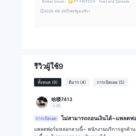
Broker Issues
PT FINTECH
Fees and Spreads
2025-06-29
สหรัฐอเมริกา
รีวิวผู้ใช้
9
ทั้งหมด
(9)
ดีมาก
(4)
การเปิดเผย
(5)
哈喽7413
3-5ปี
ไม่สามารถถอนเงินได้~แพลตฟ
การเปิดเผย
แพลตฟอร์มหลอกลวงนี้~ พนักงานบริการลูกค้าแ