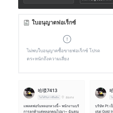
2
9
2
3
3
ใบอนุญาตฟอเร็กซ์
4
4
5
5
ไม่พบใบอนุญาตซื้อขายฟอเร็กซ์ โปรด
ตระหนักถึงความเสี่ยง
6
6
7
7
8
8
哈喽7413
哈
ฮ่องกง
ไม่ได้รับการยืนยัน
ไม
9
9
แพลตฟอร์มหลอกลวงนี้~ พนักงานบริ
บริษัท Pt เ
การลูกค้าแค่หลอกคุณไปมา~ ฉันสูญ
otai Gold 