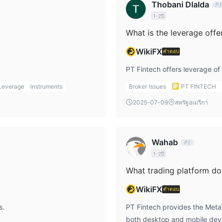
Thobani Dlalda
1-2ปี
What is the leverage offe
WikiFX
คำตอบ
PT Fintech offers leverage of
Leverage
Instruments
Broker Issues
PT FINTECH
2025-07-09
สหรัฐอเมริกา
Wahab
1-2ปี
What trading platform do
WikiFX
คำตอบ
s.
PT Fintech provides the MetaT
both desktop and mobile dev