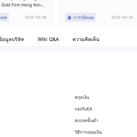
i Gold Firm Hong Kong
ป็นบริษัทที่คลุมเครือไม่อนุ
ดเผย
การเปิดเผย
2025-09-26
2025-09-24
ิน ผู้จัดการบัญชีไม่มีปร
มมือกับแพลตฟอร์มเพื่อแส
ในที่สุดก็ไม่ดำเนินการถ
ปิดบัญชีโดยตรง
ข้อมูลบริษัท
ความคิดเห็น
Wiki Q&A
สกุลเงิน
รองรับEA
สเปรดขั้นต่ำ
วิธีการถอนเงิน