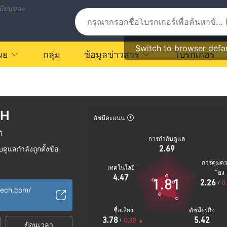
บียบของ
Switch to browser defa
ผย
กลุ่ม
ข้อมูลข่าวสาร
โบรกเกอร์
CH
ดัชนีคะแนน
ี
การกำกับดูแล
2.69
ูแลกำลังถูกตั้งข้อ
การคุมค
เทคโนโลยี
ัย
ี่ยง
4.47
1.81
2.26
ตรายที่อาจจะซ่อนอยู่
/
0
tech.com/
ชื่อเสียง
ดัชนีธุรกิจ
3.78
5.42
/
0.32
ย้อนเวลา