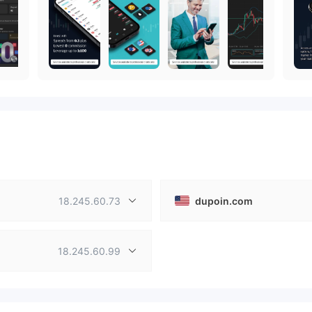
18.245.60.73
dupoin.com
18.245.60.99