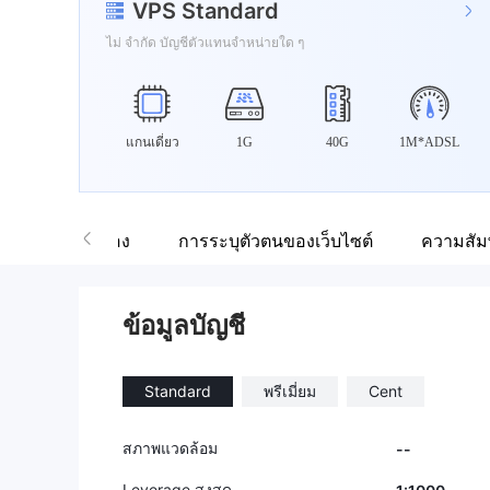
VPS Standard
ไม่ จำกัด บัญชีตัวแทนจำหน่ายใด ๆ
แกนเดี่ยว
1G
40G
1M*ADSL
ต์แวร์ที่เกี่ยวข้อง
การระบุตัวตนของเว็บไซต์
ความสัมพ
ข้อมูลบัญชี
Standard
พรีเมี่ยม
Cent
สภาพแวดล้อม
--
Leverage สูงสุด