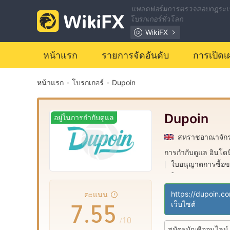
0
แพลตฟอร์มการตรวจสอบกฎระเ
โบรกเกอร์ทั่วโลก
1
WikiFX
หน้าแรก
รายการจัดอันดับ
การเปิดเ
2
0
0
หน้าแรก
-
โบรกเกอร์
-
Dupoin
3
1
1
4
2
2
Dupoin
อยู่ในการกำกับดูแล
สหราชอาณาจัก
5
3
3
การกำกับดูแล อินโดน
ใบอนุญาตการซื้อข
|
6
4
4
ใบอนุญาต MT5 แบ
|
https://dupoin.co
คะแนน
7
.
5
5
เว็บไซต์
/10
สมัครบัญชีออนไลน์