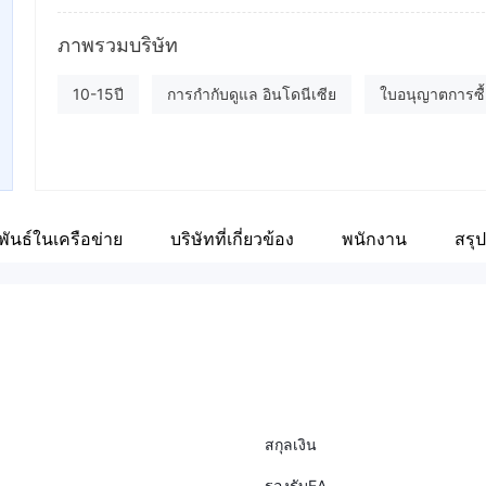
ชื่อย่อบริษัท
Fa
Dupoin
ภาพรวมบริษัท
ht
พนักงานบริษัท
X
10-15ปี
การกำกับดูแล อินโดนีเซีย
ใบอนุญาตการซื้
--
ht
ใบอนุญาตซื้อขายตราสารอนุพันธ์ (AGN)
ใบอนุญาต MT5
ันธ์ในเครือข่าย
บริษัทที่เกี่ยวข้อง
พนักงาน
สรุป
สกุลเงิน
รองรับEA