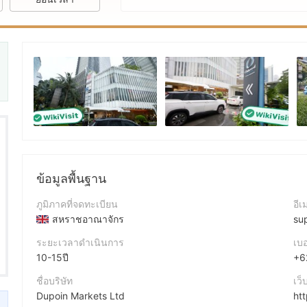
ข้อมูลพื้นฐาน
ภูมิภาคที่จดทะเบียน
อีเ
สหราชอาณาจักร
su
ระยะเวลาดำเนินการ
เบอ
10-15ปี
+6
ชื่อบริษัท
เว็
Dupoin Markets Ltd
ht