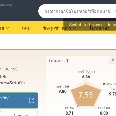
บียบของ
Switch to browser defa
ผย
กลุ่ม
ข้อมูลข่าวสาร
โบรกเกอร์
ดัชนีคะแนน
ร
|
10-15ปี
การกำกับดูแล
6.44
ีเซีย
ายฟอเร็กซ์ (EP)
การคุมค
เทคโนโลยี
ี่ยง
บเต็ม
9.80
7.55
9.7
m/th/
ชื่อเสียง
ดัชนีธุรกิจ
8.71
8.00
ย้อนเวลา