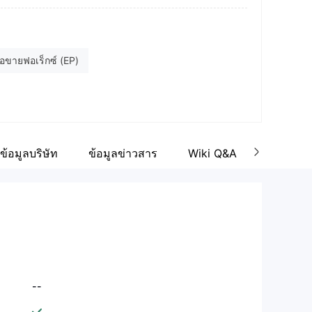
cebook
tps://www.facebook.com/dupoin.thailand
อขายฟอเร็กซ์ (EP)
tps://x.com/dupoinindonesia
 แบบเต็ม
การวิจัยตนเอง
ข้อมูลบริษัท
ข้อมูลข่าวสาร
Wiki Q&A
--