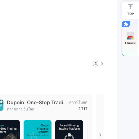
TOP
Chrome
4
Dupoin: One-Stop Tradin
Dupoin U
ดาวน์โหลด
g App
2,717
ตลาดการเงินโลก
แอปการซื้อขา