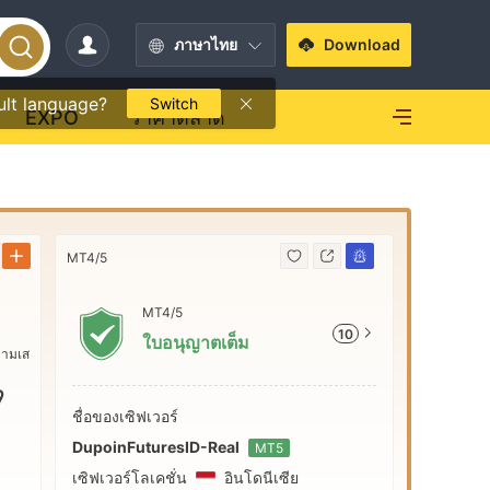
ภาษาไทย
Download
ult language?
Switch
EXPO
ราคาตลาด
MT4/5
ข้อมูลติดต่อ
MT4/5
+62
10
ใบอนุญาตเต็ม
http
วามเส
9
ชื่อของเซิฟเวอร์
DupoinFuturesID-Real
MT5
เซิฟเวอร์โลเคชั่น
อินโดนีเซีย