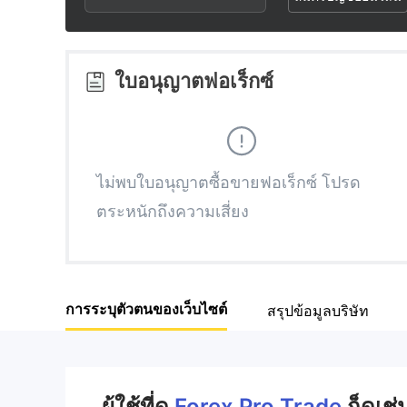
2
7
3
8
ใบอนุญาตฟอเร็กซ์
4
9
5
ไม่พบใบอนุญาตซื้อขายฟอเร็กซ์ โปรด
ตระหนักถึงความเสี่ยง
6
7
การระบุตัวตนของเว็บไซต์
สรุปข้อมูลบริษัท
8
9
ผู้ใช้ที่ดู
Forex Pro Trade
ก็ดูเช่