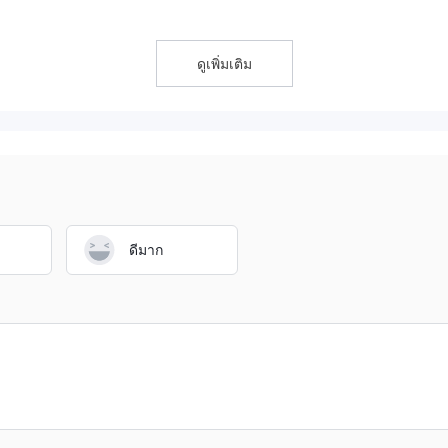
ดูเพิ่มเติม
e ได้ในขณะนี้ ซึ่งทำให้พวกเขาสงสัยว่าเว็บไซต์นี้เป็นเว็บไซต์ที่น่าเชื่อถื
ูกจำกัดเนื่องจากข้อมูลที่ไม่เพียงพอเกี่ยวกับการดำเนินงานและความเชื่อถือ
กที่จะเชื่อมั่นในความสอดคล้องโดยรวมและปกป้องสิทธิของนักลงทุนอย่างเต็ม
ยู่ในสภาพไม่แน่นอน
ดีมาก
ลิเคชันซึ่งเขาได้กล่าวถึงปัญหาหลายอย่างในกระบวนการถอนเงิน ปัญหานี้ยั
โดยคำขอยังคงอยู่ในระหว่างรอ
น WikiFX
้ใช้
มินความเสี่ยงก่อนการซื้อขายบนแพลตฟอร์มที่ไม่ได้รับการควบคุม โปรดปรึก
งานโบรกเกอร์ที่เป็นการฉ้อโกงในส่วน "การเปิดเผย" และทีมงานของเราจะทำ