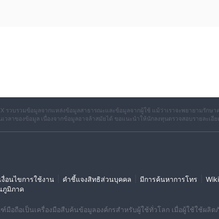
1 รายการ ฉันจะแนะนำมัน
นักลงทุนคว
 Trade อาจเป็นสาเหตุให้เกิดปัญหาด้านความปลอดภัย ดังนั้น
ามโปร่งใสในการดำเนินงาน
และปฏิบัติตามกฎหมายเมื่อเกี่ยวข้องกับการ
วยงานกำกับดูแลที่รู้จัก เนื่องจากเป็นฐานการซื้อขายที่ปลอดภัยมากกว่า
X รวบรวมข้อมูลจากแหล่งข้อมูลสาธารณะและข้อมูลจากผู้ใช้ แม้ว่าเราจะพยายามรักษาค
เวลาของข้อมูล เนื่องจากข้อมูลอาจล้าสมัยได้ ขอแนะนำให้นักลงทุนตรวจสอบรายละเอีย
|
|
|
งื่อนไขการใช้งาน
คำชี้แจงสิทธิส่วนบุคคล
มีการค้นหาการโทร
Wiki
นภูมิภาค
มือถือเป็นเครื่องมือสืบค้นข้อมูลองค์กรสำหรับผู้ใช้ทั่วโลก เมื่อผู้ใช้ใช้