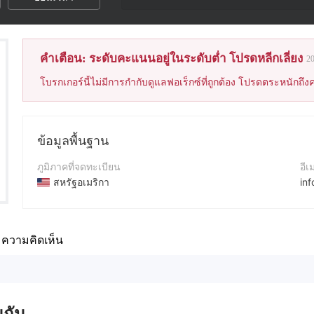
คำเตือน: ระดับคะแนนอยู่ในระดับต่ำ โปรดหลีกเลี่ยง
2
โบรกเกอร์นี้ไม่มีการกำกับดูแลฟอเร็กซ์ที่ถูกต้อง โปรดตระหนักถึงค
ข้อมูลพื้นฐาน
ภูมิภาคที่จดทะเบียน
อีเ
สหรัฐอเมริกา
in
ระยะเวลาดำเนินการ
เว็
2-5ปี
ht
ความคิดเห็น
ชื่อบริษัท
ที่อ
Forex Pro Trade Corp
318
นกัน..