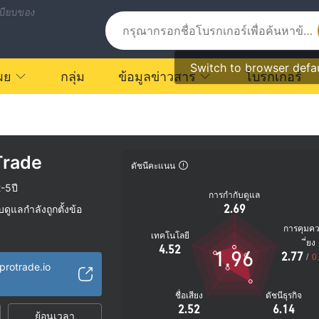
บียบของ
Switch to browser defa
ผย
กลุ่ม
ข้อมูลข่าวสาร
โบรกเกอร์
Trade
ดัชนีคะแนน
-5ปี
การกำกับดูแล
2.69
ูแลกำลังถูกตั้งข้อ
การคุมค
เทคโนโลยี
ัย
ี่ยง
4.52
1.96
2.77
ตรายที่อาจจะซ่อนอยู่
/
0
protrade.io
ชื่อเสียง
ดัชนีธุรกิจ
2.52
6.14
ย้อนเวลา