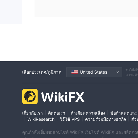
เพื่อแก้ไขปัญหาที่คุณพบ
ในขณะนี้มีการเปิดเผยของ Forex Pro Trade ทั้งหมด 
การเปิดเผย 1.
การโกงที่ถูกกล่าวหา
สรุป
การใช้แพลตฟอร์มที่ไม่ได้รับการควบคุมเช่น Forex Pro
เลือกโบรกเกอร์ที่ได้รับการควบคุมและรักษาคว
ลงทุน ควรตรวจสอบแพลตฟอร์มที่ได้รับการตรวจสอบโดยหน่
※ WikiF
เลือกประเทศ/ภูมิภาค
United States
ความทัน
|
|
|
เกี่ยวกับเรา
ติดต่อเรา
คำเตือนความเสี่ยง
ข้อกำหนดและเ
|
|
|
|
WikiResearch
วิธีใช้ VPS
ความร่วมมือทางธุรกิจ
ส่ว
คุณกำลังเยี่ยมชมเว็บไซต์ WikiFX เว็บไซต์ WikiFX และผลิตภัณฑ์