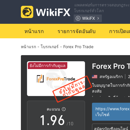
2
แพลตฟอร์มการตรวจสอบกฎระเ
โบรกเกอร์ทั่วโลก
3
0
WikiFX
4
1
หน้าแรก
รายการจัดอันดับ
การเปิดเ
หน้าแรก
-
โบรกเกอร์
-
Forex Pro Trade
5
2
6
3
Forex Pro 
ยังไม่มีการกำกับดูแล
สหรัฐอเมริกา
|
2
7
4
ใบอนุญาตในการกำกับด
สงสัย
0
8
5
กลุ่มธุรกิจที่ต้องสงส
|
ระวังความเสี่ยงอัน
|
https://www.forex
คะแนน
1
.
9
6
เว็บไซต์
/10
สมัครบัญชีออนไลน์