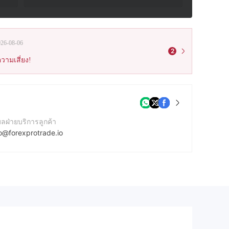
026-08-06
2
วามเสี่ยง!
มลฝ่ายบริการลูกค้า
fo@forexprotrade.io
บไซต์ของบริษัท
tps://www.forexprotrade.io
ยู่บริษัท
 N Main St, Mitchell, SD 57301, United States