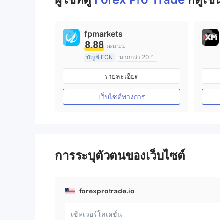
fpmarkets
8.88
คะแนน
บัญชี ECN
มากกว่า 20 ปี
การกำกับดูแล ออสเตรเลีย
รายละเอียด
ใบอนุญาต Market Making (MM)
ใบอนุญาต MT4 แบบเต็ม
เว็บไซต์ทางการ
การระบุตัวตนของเว็บไซต์
forexprotrade.io
เซิฟเวอร์โลเคชั่น