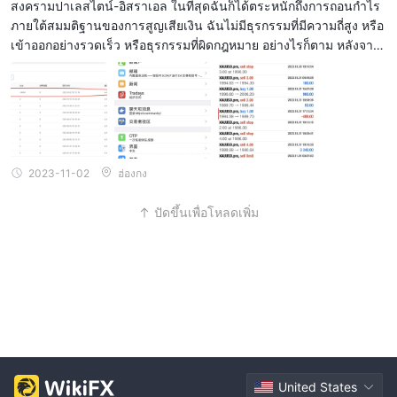
สงครามปาเลสไตน์-อิสราเอล ในที่สุดฉันก็ได้ตระหนักถึงการถอนกำไร
คำเตือนเกี่ยวกับความเสี่ยง
ภายใต้สมมติฐานของการสูญเสียเงิน ฉันไม่มีธุรกรรมที่มีความถี่สูง หรือ
การซื้อขายออนไลน์เป็นการเสี่ยงสูงและคุณอาจสูญเสียทุกส่วนลงทุน
เข้าออกอย่างรวดเร็ว หรือธุรกรรมที่ผิดกฎหมาย อย่างไรก็ตาม หลังจาก
ของคุณ มันไม่เหมาะสำหรับนักเทรดหรือนักลงทุนทุกคน โปรด
สมัครถอนเงินบนแพลตฟอร์ม บัญชีจะถูกหักและการถอนเงินเกิดความล่
ตระหนักถึงความเสี่ยงที่เกี่ยวข้องและโปรดทราบว่าข้อมูลที่ระบุใน
าช้า บัญชียังไม่เข้า ฉันได้เรียนรู้เกี่ยวกับช่องทางการคุ้มครองสิทธิ์ต่างๆ
บทความนี้เป็นเพียงเพื่อการให้ข้อมูลทั่วไปเท่านั้น
และพบว่า OnePro ดูเหมือนจะมีสถานการณ์ที่ลูกค้าไม่สามารถถอนเงิน
ได้แม้ว่าจะทำกำไรได้ฉันก็เลยมาปกป้องสิทธิ์ของฉัน หากจำเป็น เราจะ
แจ้งตำรวจและส่งมอบให้กับตำรวจ และรายงานเรื่องนี้ต่อผู้จัดการฝ่ายบั
ญชีและบุคลากรที่เกี่ยวข้องของบริษัทเดิม
2023-11-02
ฮ่องกง
ปัดขึ้นเพื่อโหลดเพิ่ม
United States