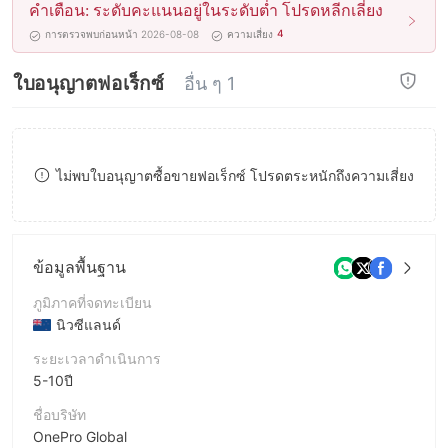
คำเตือน: ระดับคะแนนอยู่ในระดับต่ำ โปรดหลีกเลี่ยง
8
8
4
การตรวจพบก่อนหน้า 2026-08-08
ความเสี่ยง
9
9
ใบอนุญาตฟอเร็กซ์
อื่น ๆ 1
ไม่พบใบอนุญาตซื้อขายฟอเร็กซ์ โปรดตระหนักถึงความเสี่ยง
ข้อมูลพื้นฐาน
ภูมิภาคที่จดทะเบียน
นิวซีแลนด์
ระยะเวลาดำเนินการ
5-10ปี
ชื่อบริษัท
OnePro Global