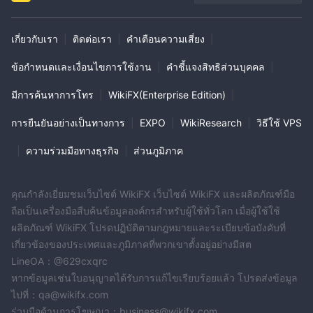
เกี่ยวกับเรา
|
ติดต่อเรา
|
คำเตือนความเสี่ยง
|
ข้อกำหนดและเงื่อนไขการใช้งาน
|
คำชี้แจงสิทธิส่วนบุคคล
|
มีการค้นหาการโทร
|
WikiFX(Enterprise Edition)
|
การยืนยันอย่างเป็นทางการ
|
EXPO
|
WikiResearch
|
วิธีใช้ VPS
|
ความร่วมมือทางธุรกิจ
|
ส่วนภูมิภาค
คุณกำลังเยี่ยมชมเว็บไซต์ WikiFX เว็บไซต์ WikiFX และผลิตภัณฑ์มือ
ถือเป็นเครื่องมือสืบค้นข้อมูลองค์กรสำหรับผู้ใช้ทั่วโลก เมื่อผู้ใช้ใช้
ผลิตภัณฑ์ WikiFX โปรดปฏิบัติตามกฎหมายและระเบียบข้อบังคับที่
เกี่ยวข้องของประเทศและภูมิภาคที่พวกเขาตั้งอยู่อย่างมีสต
LineOA：@629cxqrc
หากข้อมูลเช่นใบอนุญาตได้รับการแก้ไขเรียบร้อยแล้ว โปรดส่งข้อมูล
ไปที่：qa@wikifx.com
ร่วมมือด้านการโฆษณา：business@wikifx.com