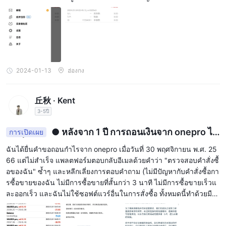
เป็นกำไรจริงที่คุณสามารถเอาออกจากบัญชีของคุณ
ในขณะที่โครงการนี้สามารถเพิ่มประสบการณ์การซื้อขาย แต่ขอ
ข้อกำหนดและเงื่อนไข
แนะนำให้ลูกค้าทำความรู้จักกับ
ทั้งหมดของ
ข้อเสนอ สามารถตรวจสอบได้ทางลิงก์:
https://official.oneproglobal.com/wp-
content/uploads/2023/09/20-percentage-Losable-
2024-01-13
ฮ่องกง
Bonus-for-MENA-Markets-2023-_compressed-1.pdf
มันเป็นสิ่งสำคัญที่จะเข้าใจข้อกำหนดอย่างละเอียดเพื่อหลีกเลี่ยงความ
丘秋 · Kent
เข้าใจผิดหรือความคาดหวังที่ผิดซึ่งอาจมีผลต่อการตัดสินใจหรือผลงาน
3-5ปี
ในการซื้อขายของคุณ
● หลังจาก 1 ปี การถอนเงินจาก onepro ไม่
การเปิดเผย
บริการลูกค้า
สำเร็จ
ฉันได้ยื่นคำขอถอนกำไรจาก onepro เมื่อวันที่ 30 พฤศจิกายน พ.ศ. 25
OnePro ดูเหมือนจะมีระบบการสนับสนุนลูกค้าที่ครอบคลุมอย่าง
66 แต่ไม่สำเร็จ แพลตฟอร์มตอบกลับอีเมลด้วยคำว่า "ตรวจสอบคำสั่งซื้
ละเอียด รวมถึงช่องทางต่างๆ สำหรับการติดต่อและทีมงานที่รองรับ
อของฉัน" ซ้ำๆ และหลีกเลี่ยงการตอบคำถาม (ไม่มีปัญหากับคำสั่งซื้อกา
หลายภาษาที่มีอยู่ตลอด 24 ชั่วโมง
รซื้อขายของฉัน ไม่มีการซื้อขายที่สั้นกว่า 3 นาที ไม่มีการซื้อขายเร็วแ
แชทสด
ละออกเร็ว และฉันไม่ใช้ซอฟต์แวร์อื่นในการสั่งซื้อ ทั้งหมดนี้ทำด้วยมือ)
แบบฟอร์มติดต่อ
เมื่อสื่อสารกับผู้รับผิดชอบและบริการลูกค้าของแพลตฟอร์ม มักใช้เวลาห
โทรศัพท์/WhatsApp
: +1 646-878-6710
ลายวันในการตอบกลับ คำตอบที่ได้เสมอก็บอกว่า "ฉันกำลังติดตาม" แต่