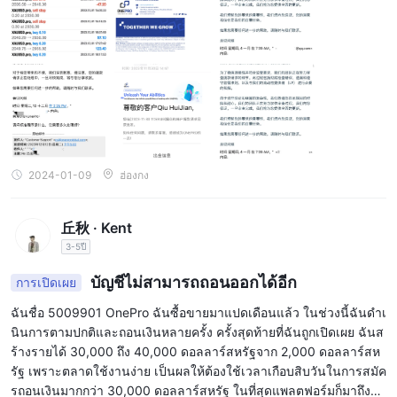
ก็ไม่ตอบโดยตรงอย่างใด ๆ สรุปว่า onepro เป็นแพลตฟอร์มสีดำและไม่
WhatsApp
: (+971) 42781200
มีการถอนกำไร แม้ว่าจะให้ในที่สุดก็ด้วยทัศนคติการบริการที่แย่ ใครก็ไ
อีเมล
: CS@ONEPROGLOBAL.COM
ม่กล้าเชื่อในแพลตฟอร์ม ลงทุน หรือเพิ่มการลงทุน? นอกจากนี้ยังไม่มีกา
โซเชียลเน็ตเวิร์ค
: Twitter, Linkedin, Facebook, YouTube และ
รควบคุมบนแพลตฟอร์มและไม่มีสำนักงานในประเทศ ถ้าเกิดเหตุการณ์
Instagram
จริง คุณจะไม่พบใครที่จะจัดการ โปรดอย่าเปิดบัญชีหรือฝากเงินในแพล
ที่อยู่ของบริษัท
: 139a Queens Road, Panmure, Aucbland,
ตฟอร์มนี้! Ps: ฉันแค่แบ่งปันประสบการณ์ของฉันอย่างเที่ยงตรงและเป็
นิวซีแลนด์, 1072
นธรรม
ส่วน FAQ
นอกจากนี้พวกเขายังมีที่อยู่ทางกายภาพและ
บนเว็บไซต์
ของพวกเขา เป็นการแสดงความโปร่งใสและความพร้อมที่จะตอบข้อ
สงสัยของลูกค้า
2024-01-09
ฮ่องกง
สรุป
丘秋 · Kent
ในสรุป OnePro เป็นโบรกเกอร์ออนไลน์ที่ได้รับการควบคุมจากต่าง
3-5ปี
ประเทศที่มีการให้บริการเครื่องมือการเงินหลากหลายชนิด เปิดบัญชี
บัญชีไม่สามารถถอนออกได้อีก
การซื้อขาย และแพลตฟอร์มการซื้อขายให้กับลูกค้า โบรกเกอร์ยังมีวิธี
การเปิดเผย
การชำระเงินหลากหลายรูปแบบพร้อมกับการฝากเงินขั้นต่ำต่ำและการ
ฉันชื่อ 5009901 OnePro ฉันซื้อขายมาแปดเดือนแล้ว ในช่วงนี้ฉันดำเ
ถอนเงินที่รวดเร็ว OnePro ยังมีเครื่องมือการซื้อขายและทรัพยากรการ
นินการตามปกติและถอนเงินหลายครั้ง ครั้งสุดท้ายที่ฉันถูกเปิดเผย ฉันส
ศึกษาต่างๆ เพื่อช่วยให้นักเทรดตัดสินใจอย่างมีเหตุผล อย่างไรก็ตาม
ร้างรายได้ 30,000 ถึง 40,000 ดอลลาร์สหรัฐจาก 2,000 ดอลลาร์สห
นักเทรดควรระมัดระวังกับข้อเสนอโบนัสเนื่องจากการปฏิบัติตาม
รัฐ เพราะตลาดใช้งานง่าย เป็นผลให้ต้องใช้เวลาเกือบสิบวันในการสมัค
รถอนเงินมากกว่า 30,000 ดอลลาร์สหรัฐ ในที่สุดแพลตฟอร์มก็มาถึงฉั
เงื่อนไขอาจเป็นที่ท้าทาย