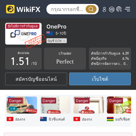
0
1
2
OnePro
ยังไม่มีการกำกับดูแล
3
5-10ปี
บัญชี ECN
0
4
0
ใบอนุญาตในการกำกับดูแลกำลังถูกตั้งข้อสงสัย
cTrader
คะแนน
cTrader
ดัชนีการกำกับดูแล
4.29
กลุ่มธุรกิจที่ต้องสงสัย
1
.
5
1
ดัชนีธุรกิจ
6.74
Perfect
สหรัฐอาหรับเอมิเรตส์ ใบอนุญาตซื้อขายตราสารอนุพันธ์
/10
ดัชนีการจัดการความเสี่ยง
0.90
(EP)ถูกยกเลิก
2
6
2
ระวังความเสี่ยงอันตรายที่อาจจะซ่อนอยู่
สมัครบัญชีออนไลน์
เว็บไซต์
3
7
3
4
8
4
Danger
Danger
Danger
Danger
5
9
5
4
6
6
ฮ่องกง
นิวซีแลนด์
ฮ่องกง
มอริเชียส
7
7