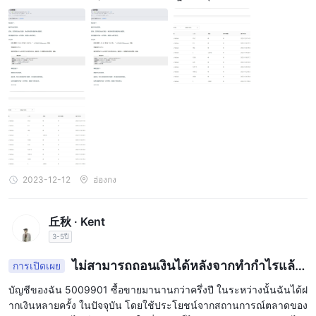
น (ตอนนั้น ฉันคิดว่าแพลตฟอร์มไม่มี usdt ดังนั้นมันจึงลากฉัน หรือไม่ไ
คำถามที่พบบ่อย (FAQs)
ด้วางแผนที่จะถอนกำไรของฉัน) หลังจากที่ฉันถูกเปิดเผยและเตรียมที่จะ
ไปหาตำรวจ แพลตฟอร์มก็ถอนเงินให้ฉัน ต่อมาฉันเชื่อถือแพลตฟอร์มม
OnePro ได้รับการควบคุมหรือไม่?
ากและโอนย้าย แนะนำเพื่อนและเพื่อนร่วมงานให้ซื้อขายบนแพลตฟอร์
ใช่ มันได้รับการควบคุมจากสำนักงานความเป็นมาตรฐานทางการเงิน
มนี้ แต่ครั้งนี้ฉันทำกำไรได้อีกครั้งและถอนเงินออกไปมากกว่า 20,000
(FSC) ในต่างประเทศ
ดอลลาร์สหรัฐ แต่ฉันกลับล่าช้าอีกครั้ง ตอนที่ฉันสมัครเมื่อวันที่ 30 พฤศ
ที่ OnePro มีข้อจำกัดภูมิภาคสำหรับนักเทรดหรือไม่?
จิกายน ฉันได้หักเงินไปแล้วแต่ก็เกือบครึ่งเดือนแล้วและยังไม่มีการถอนเ
ใช่ ข้อมูลในเว็บไซต์ของ OnePro ไม่ได้มีไว้สำหรับผู้อาศัยหรือลูกค้าที่
งินเลย เมื่อฉันสื่อสารกับแพลตฟอร์ม ฉันบอกว่ากำลังจัดการอยู่ หรือฝ่าย
การเงินกำลังจัดการมัน... ฉันคิดกับตัวเองว่ามันเกิดขึ้นในครั้งแรก มันจ
ใช้ข้อมูลการซื้อขายนี้จากสหรัฐอเมริกา สิงคโปร์ ฮ่องกง เกาหลีเหนือ
ะไม่เกิดขึ้นเป็นครั้งที่สอง หรือเป็นอย่างนั้นจริงๆ บริษัทก็ประสบปัญหาไ
และอิหร่าน หรือใช้โดยบุคคลใดในประเทศหรือเขตอำนาจท้องถิ่นที่
ม่สามารถพลิกกลับได้ แต่มีสิ่งหนึ่งที่มาถึงอีกสิ่งหนึ่ง และเราจะทำงานอย่
การกระจายหรือการใช้งานดังกล่าวนั้นจะขัดต่อกฎหมายหรือกฎ
2023-12-12
ฮ่องกง
างหนักเพื่อค้นหาลูกค้าและเพิ่มการลงทุนสำหรับแพลตฟอร์มที่มีการผัดวั
ระเบียบท้องถิ่น
นประกันพรุ่งในการจัดการปัญหาได้อย่างไร ดังนั้นฉันจึงมาที่นี่เพื่อเปิดเ
OnePro มีการให้บริการ MT4 & MT5 ตามมาตรฐาน
ผยมัน
丘秋 · Kent
อุตสาหกรรมหรือไม่?
3-5ปี
ใช่ OnePro รองรับ MT4, MT5 และ ONEPRO APP และ cTrader
กำลังจะมาเร็ว ๆ นี้
ไม่สามารถถอนเงินได้หลังจากทำกำไรแล้ว
การเปิดเผย
ฝากเงินขั้นต่ำสำหรับ OnePro คือเท่าไร?
OnePro
บัญชีของฉัน 5009901 ซื้อขายมานานกว่าครึ่งปี ในระหว่างนั้นฉันได้ฝ
ยอดฝากเงินเริ่มต้นขั้นต่ำในการเปิดบัญชีคือ 100 ดอลลาร์
ากเงินหลายครั้ง ในปัจจุบัน โดยใช้ประโยชน์จากสถานการณ์ตลาดของ