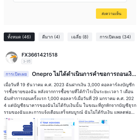
บัญชีเดโม
สูงสุดถึง $1,000
ยังมีให้ใช้งาน
ส่งความเห็น
บัญชีเดโมสากล OnePro
ต้อนรับผู้เริ่มต้นให้สำรวจบัญชีเดโมของตน
OnePro
ซึ่งให้
โอกาสที่มีคุณค่าในการตกลงใจในสภาพแวดล้อมการซื้อขาย ฝึกฝน
ทั้งหมด
(46)
ดีมาก
(4)
เฉลี่ย
(8)
การเปิดเผย
(34)
$100,000 เพื่อให้
ทักษะการซื้อขายของพวกเขา และฉีกกฎเงินสด
ลูกค้าใช้
FX3661421518
การเปิดบัญชีเดโมเป็นกระบวนการที่ง่ายและสะดวก:
3-5ปี
ขั้นตอนที่ 1:
เปิดบัญชี
เพียงแค่คลิกที่ปุ่ม “
” ที่พบบนหน้าแรกของ
เปิดบัญชีเด
เว็บไซต์ OnePro สากล แล้วดำเนินการต่อโดยคลิกที่ปุ่ม “
Onepro ไม่ได้ดำเนินการคำขอการถอนเงิน
การเปิดเผย
โม
ของฉัน
” บนหน้าต่างป๊อปอัพที่ตามมา
เมื่อวันที่ 19 ธันวาคม ค.ศ. 2023 ฉันฝากเงิน 3,000 ดอลลาร์ลงบัญชีก
ขั้นตอนที่ 2:
จากนั้น คุณสามารถทำกระบวนการให้เสร็จสิ้นโดยใส่
ารซื้อขายของฉัน หลังจากการซื้อขายที่ได้กำไรเป็นระยะเวลา 1 เดือน
ข้อมูลส่วนบุคคล เช่น ชื่อ อีเมล และหมายเลขโทรศัพท์ของคุณลงใน
ฉันทำการถอนครั้งแรก 1,000 ดอลลาร์เมื่อวันที่ 29 มกราคม ค.ศ. 202
ช่องที่กำหนด นอกจากนี้ คุณยังสามารถกำหนดค่าบัญชีเดโมของคุณได้
4 แต่บัญชีธนาคารของฉันไม่ได้รับเงินนั้น ในขณะที่ถูกหักจากบัญชีธุรก
ประเภทบัญชี อัตราส่วนการเลเวอเรจ และจำนวนเงิน
โดยระบุ
รรมของฉันและการแจ้งเตือนเสร็จสมบูรณ์ ฉันไม่ได้รับเงิน แพลตฟอร์ม
Onepro สร้างประวัติซึ่งเป็นปลอมเพื่อยึดเงินของฉันและหลังจากการติ
ฝากที่คุณต้องการ
ดต่อหลายครั้งพยายามเพิ่มเวลาแล้วหายไป การทำธุรกรรมนี้เป็นการโก
ขั้นตอนที่ 3:
สุดท้าย คลิกที่ปุ่ม “ส่ง” และบัญชีเดโมของคุณจะถูกเปิด
งโดยเผยแพร่และยังไม่ได้ถอนเงินทุน 3,000 ดอลลาร์ การสนทนาแบบ
$100,000 เงินสมมติ
ใช้งานทันที คุณสามารถใช้
เพื่อสร้าง
สดไม่ใช้งานและไม่มีการสนับสนุน ฉันต้องการเงิน 3,000 ดอลลาร์ขอ