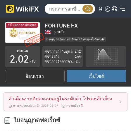
FORTUNE FX
ยังไม่มีการกำกับดูแล
0
0
5-10ปี
ใบอนุญาตในการกำกับดูแลกำลังถูกตั้งข้อสงสัย
1
1
กลุ่มธุรกิจที่ต้องสงสัย
คะแนน
ดัชนีการกำกับดูแล
3.12
ระวังความเสี่ยงอันตรายที่อาจจะซ่อนอยู่
2
.
0
2
ดัชนีธุรกิจ
6.64
/10
ดัชนีการจัดการความเสี่ยง
2.83
3
1
3
ย้อนเวลา
เว็บไซต์
4
2
4
5
3
5
คำเตือน: ระดับคะแนนอยู่ในระดับต่ำ โปรดหลีกเลี่ยง
6
4
6
2
การตรวจพบก่อนหน้า 2026-08-07
ความเสี่ยง
7
5
7
ใบอนุญาตฟอเร็กซ์
8
6
8