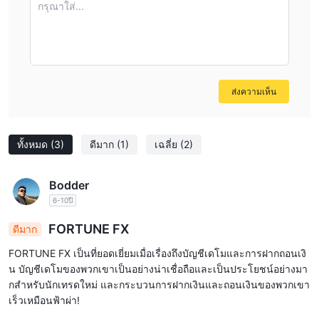
FORTUNE FXนำเสนอสภาพแวดล้อมการซื้อขายที่ไม่มีค่าคอมมิชชั่น
กรุณาใส่...
และสเปรดจะถูกกำหนดโดยบัญชีการซื้อขาย
การงัด
เมื่อพูดถึงเลเวอเรจ FORTUNE FX อนุญาตให้ผู้ค้าใช้เลเวอเรจสูงถึง
1:500 ซึ่งสูงกว่าระดับที่หน่วยงานกำกับดูแลหลายแห่งพิจารณาอย่าง
เหมาะสม
ส่งความเห็น
อย่าคิดว่าเลเวอเรจสูงจะเป็นประโยชน์เสมอไป มันสามารถขยายทั้ง
ชัยชนะและของคุณ
การสูญเสีย
ทั้งหมด
(3)
ดีมาก
(1)
เฉลี่ย
(2)
แพลตฟอร์มการซื้อขาย
FORTUNE FXให้บริการแพลตฟอร์มการซื้อขาย metatrader 5 ขั้นสูง
Bodder
ที่สามารถเข้าถึงได้บนอุปกรณ์ใด ๆ, windows, android และ ios
6-10ปี
MT5 เป็นแพลตฟอร์มหลายสินทรัพย์ที่รองรับการซื้อขายฟอเร็กซ์ สกุล
FORTUNE FX
ดีมาก
เงินดิจิทัล หุ้น ดัชนี และสินค้าโภคภัณฑ์ และมีเครื่องมือที่ทรงพลัง
สำหรับการวิเคราะห์ราคาอย่างละเอียด ปัจจัยพื้นฐานและการวิเคราะห์
FORTUNE FX เป็นที่ยอดเยี่ยมเมื่อเรื่องถึงบัญชีเดโมและการฝากถอนเงิ
ทางเทคนิค การคัดลอกการซื้อขายและการใช้แอปพลิเคชันการซื้อขาย
น บัญชีเดโมของพวกเขาเป็นอย่างน่าเชื่อถือและเป็นประโยชน์อย่างมา
กสำหรับนักเทรดใหม่ และกระบวนการฝากเงินและถอนเงินของพวกเขา
แบบอัลกอริทึม
เร็วเหมือนฟ้าผ่า!
เครื่องมือการซื้อขาย