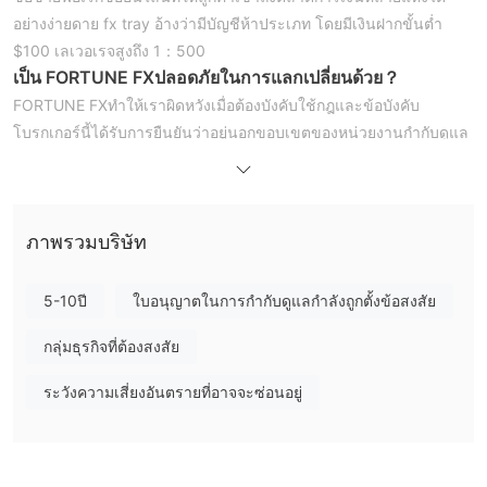
อย่างง่ายดาย fx tray อ้างว่ามีบัญชีห้าประเภท โดยมีเงินฝากขั้นต่ำ
$100 เลเวอเรจสูงถึง 1：500
เป็น
FORTUNE FX
ปลอดภัยในการแลกเปลี่ยนด้วย
？
FORTUNE FXทำให้เราผิดหวังเมื่อต้องบังคับใช้กฎและข้อบังคับ
โบรกเกอร์นี้ได้รับการยืนยันว่าอยู่นอกขอบเขตของหน่วยงานกำกับดูแล
ใดๆ เนื่องจากการขาดใบอนุญาต wikifx ได้กำหนดสถานะการกำกับ
ดูแลเป็น "ไม่มีใบอนุญาต" และให้คะแนนคุณภาพโดยรวมที่ 1.25 เต็ม
10
ภาพรวมบริษัท
โปรดจำไว้ว่าการซื้อขายกับโบรกเกอร์ฟอเร็กซ์ที่ไม่ได้รับการควบคุม
เป็นวิธีที่แน่นอนในการเสียเงินของคุณ ก่อนตัดสินใจเลือกใดๆ นัก
ลงทุนควรตรวจสอบสถานะการกำกับดูแลโบรกเกอร์ฟอเร็กซ์ใน
5-10ปี
ใบอนุญาตในการกำกับดูแลกำลังถูกตั้งข้อสงสัย
WikiFX
กลุ่มธุรกิจที่ต้องสงสัย
ตราสารตลาด
สินทรัพย์การซื้อขายสามประเภทมีให้บริการกับ FORTUNE FX
ระวังความเสี่ยงอันตรายที่อาจจะซ่อนอยู่
แพลตฟอร์มการซื้อขาย ซึ่งรวมถึงฟอเร็กซ์ สินค้าโภคภัณฑ์ และ
ผลิตภัณฑ์ cfd
ประเภทบัญชี
ห้าบัญชีซื้อขายสามารถใช้ได้กับ FORTUNE FX แพลตฟอร์ม ได้แก่