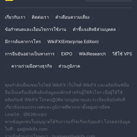
เกี่ยวกับเรา
|
ติดต่อเรา
|
คำเตือนความเสี่ยง
|
ข้อกำหนดและเงื่อนไขการใช้งาน
|
คำชี้แจงสิทธิส่วนบุคคล
|
มีการค้นหาการโทร
|
WikiFX(Enterprise Edition)
|
การยืนยันอย่างเป็นทางการ
|
EXPO
|
WikiResearch
|
วิธีใช้ VPS
|
ความร่วมมือทางธุรกิจ
|
ส่วนภูมิภาค
คุณกำลังเยี่ยมชมเว็บไซต์ WikiFX เว็บไซต์ WikiFX และผลิตภัณฑ์มือ
ถือเป็นเครื่องมือสืบค้นข้อมูลองค์กรสำหรับผู้ใช้ทั่วโลก เมื่อผู้ใช้ใช้
ผลิตภัณฑ์ WikiFX โปรดปฏิบัติตามกฎหมายและระเบียบข้อบังคับที่
เกี่ยวข้องของประเทศและภูมิภาคที่พวกเขาตั้งอยู่อย่างมีสต
LineOA：@629cxqrc
หากข้อมูลเช่นใบอนุญาตได้รับการแก้ไขเรียบร้อยแล้ว โปรดส่งข้อมูล
ไปที่：qa@wikifx.com
ร่วมมือด้านการโฆษณา：business@wikifx.com