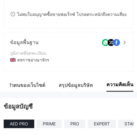
9
7
9
ไม่พบใบอนุญาตซื้อขายฟอเร็กซ์ โปรดตระหนักถึงความเสี่ยง
8
9
ข้อมูลพื้นฐาน
ภูมิภาคที่จดทะเบียน
สหราชอาณาจักร
ระยะเวลาดำเนินการ
5-10ปี
ความคิดเห็น
ระบุตัวตนของเว็บไซต์
สรุปข้อมูลบริษัท
ชื่อบริษัท
FORTUNE FX LTD
ข้อมูลบัญชี
AED PRO
PRIME
PRO
EXPERT
STAR