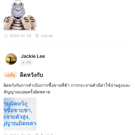
นอกจากแพลตฟอร์มการซื้อขาย MT5 แล้ว ยังมีเครื่องมือการซื้อขาย
บางอย่างให้ใช้งานอีกด้วย เช่น ปฏิทินเศรษฐกิจ ข่าวตลาด และอื่นๆ
วิธีการชำระเงิน
จำนวนเงินฝากและถอนขั้นต่ำคือ $100 และ FORTUNE FX ช่วยให้
ลูกค้าทำการฝากและถอนเงินผ่านตัวเลือกการชำระเงินที่หลากหลาย
2024-07-23
เบลารุส
เช่น วีซ่า มาสเตอร์การ์ด การโอนเงินผ่านธนาคาร neteller skrill
เกี่ยวกับค่าธรรมเนียมการฝากเงิน การฝากผ่าน Skril, MasterCard,
VISA คิดค่าธรรมเนียม 6%, $100 ผ่าน MasterCard
Jackie Lee
สำหรับค่าธรรมเนียมการถอน การถอนผ่าน Neteller, Skrill,
6-10ปี
MasterCard และ VISA ไม่มีค่าธรรมเนียม และค่าธรรมเนียมธนาคาร
ผิดหวังกับ
เฉลี่ย
จำนวนหนึ่งจะถูกเรียกเก็บผ่านการโอนเงินผ่านธนาคาร 100 เรียกเก็บ
ผ่าน MasterCard
ผิดหวังกับการดำเนินการซื้อขายที่ช้า การกระจายตัวมีค่าใช้จ่ายสูงและ
ระยะเวลาในการดำเนินการจะแตกต่างกันไปขึ้นอยู่กับวิธีการชำระเงิน
สัญญาณบ่อยครั้งผิดพลาด
ต่างๆ
สนับสนุนลูกค้า
ผู้ค้าสามารถติดต่อได้ที่ FORTUNE FX เกี่ยวกับคำถามหรือข้อกังวลใด
ๆ ที่พวกเขาอาจมีเกี่ยวกับบัญชีหรือการซื้อขายของพวกเขาด้วยวิธีการ
ต่อไปนี้: