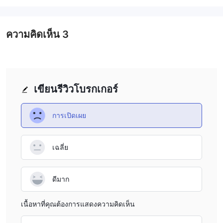
starter, expert, pro, prime และ aed pro
ในการเปิดบัญชีพื้นฐาน บัญชี Bronze เงินฝากขั้นต่ำที่ยอมรับได้ของ
ความคิดเห็น
3
Starter ก็เพียงพอแล้ว อย่างไรก็ตาม เงินฝากขั้นต่ำที่จำเป็นสำหรับ
บัญชีอื่นๆ อีกสี่บัญชีนั้นสูงมาก โดยบัญชี Expert เริ่มต้นที่ $10,000
บัญชี Pro เริ่มต้นที่ $25,000 บัญชี Prime เริ่มต้นที่ $50,000 และ
บัญชี AED PRO เริ่มต้นที่ $100,000
ในกรณีนี้ ดูเหมือนว่าโบรกเกอร์พร้อมที่จะถอนเงินที่ฝากของนักลงทุน
เขียนรีวิวโบรกเกอร์
ในโอกาสแรกและจากนั้นก็หายไป
วิธีเริ่มต้นซื้อขายกับ
FORTUNE FX
？
การเปิดเผย
เปิดบัญชีและเริ่มซื้อขายกับ FORTUNE FX เป็นกระบวนการที่ง่ายและ
สะดวก โดยมีขั้นตอนดังต่อไปนี้:
เฉลี่ย
1. คลิกลิงก์ “เปิดบัญชีจริง” กรอกข้อมูลที่จำเป็นในแบบฟอร์มลงทะเบียน
บัญชี
2. อัดฉีดเงินไปยังบัญชีซื้อขายของคุณโดยใช้ตัวเลือกการชำระเงินที่
ดีมาก
คุณต้องการ
3. เริ่มต้นซื้อขายกับบริษัทนายหน้าแห่งนี้
เนื้อหาที่คุณต้องการแสดงความคิดเห็น
สเปรด & ค่าคอมมิชชั่น