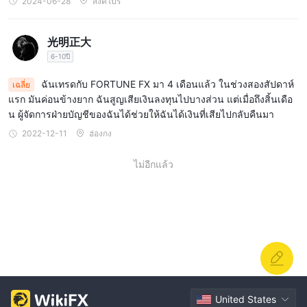
2024-06-28
สิงคโปร์
วอทส์แอพ
แชทออนไลน์
อีเมล: info@fortunefx.com
光明正大
ที่อยู่บริษัทจดทะเบียน: 71-75 SHELTON STREET, LONDON,
6-10ปี
GREATER LONDON, UNITED KINGDOM WC2H 9JQ,
ฉันเทรดกับ FORTUNE FX มา 4 เดือนแล้ว ในช่วงสองสัปดาห์
เฉลี่ย
หรือคุณสามารถติดตามโบรกเกอร์นี้ได้ในบางแพลตฟอร์มโซเชียลมี
แรก มันค่อนข้างยาก ฉันสูญเสียเงินลงทุนไปบางส่วน แต่เมื่อถึงสิ้นเดือ
เดีย เช่น Facebook, Instagram, Twitter และ Linkedin, Youtube,
น ผู้จัดการฝ่ายบัญชีของฉันได้ช่วยให้ฉันได้เงินที่เสียไปกลับคืนมา
Telegram และอีกมากมาย
2022-12-11
ฮ่องกง
คำเตือนความเสี่ยง
Forex และ CFD เป็นตราสารที่ซับซ้อนและมีความเสี่ยงสูงในการสูญ
ไม่อีกแล้ว
เสียเงินอย่างรวดเร็วเนื่องจากเลเวอเรจ 70% ของบัญชีนักลงทุนราย
ย่อยสูญเสียเงินเมื่อซื้อขายฟอเร็กซ์และ CFD กับผู้ให้บริการรายนี้ คุณ
ควรพิจารณาว่าคุณสามารถรับความเสี่ยงสูงที่จะสูญเสียเงินของคุณได้
หรือไม่
ข้อมูลที่นำเสนอในบทความนี้มีวัตถุประสงค์เพื่อการอ้างอิงเท่านั้น
United States