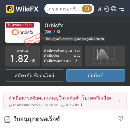
3
4
5
Orbisfx
ไม่ได้รับการยืนยัน
6
0
2-5ปี
ใบอนุญาตในการกำกับดูแลกำลังถูกตั้งข้อสงสัย
0
7
1
กลุ่มธุรกิจที่ต้องสงสัย
คะแนน
ดัชนีการกำกับดูแล
3.78
ระวังความเสี่ยงอันตรายที่อาจจะซ่อนอยู่
1
.
8
2
ดัชนีธุรกิจ
6.24
/10
ดัชนีการจัดการความเสี่ยง
2.23
2
9
3
สมัครบัญชีออนไลน์
เว็บไซต์
3
4
4
5
คำเตือน: ระดับคะแนนอยู่ในระดับต่ำ โปรดหลีกเลี่ยง
5
6
3
การตรวจพบก่อนหน้า 2026-08-09
ความเสี่ยง
6
7
ใบอนุญาตฟอเร็กซ์
7
8