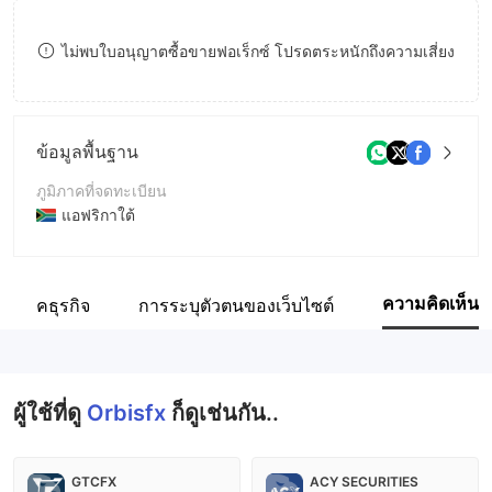
8
9
ไม่พบใบอนุญาตซื้อขายฟอเร็กซ์ โปรดตระหนักถึงความเสี่ยง
9
ข้อมูลพื้นฐาน
ภูมิภาคที่จดทะเบียน
แอฟริกาใต้
ระยะเวลาดำเนินการ
2-5ปี
ความคิดเห็น
ูมิภาคธุรกิจ
การระบุตัวตนของเว็บไซต์
ชื่อบริษัท
Norvesta lnvAstments PTY LTD
ผู้ใช้ที่ดู
Orbisfx
ก็ดูเช่นกัน..
GTCFX
ACY SECURITIES