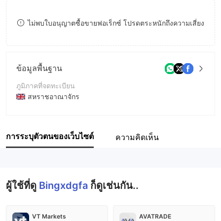
8
8
ไม่พบใบอนุญาตซื้อขายฟอเร็กซ์ โปรดตระหนักถึงความเสี่ยง
9
9
ข้อมูลพื้นฐาน
ภูมิภาคที่จดทะเบียน
สหราชอาณาจักร
ระยะเวลาดำเนินการ
2-5ปี
การระบุตัวตนของเว็บไซต์
ความคิดเห็น
ชื่อบริษัท
Bingxdgfa
ผู้ใช้ที่ดู
Bingxdgfa
ก็ดูเช่นกัน..
VT Markets
AVATRADE