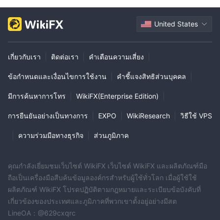
United States
เกี่ยวกับเรา
|
ติดต่อเรา
|
คำเตือนความเสี่ยง
|
ข้อกำหนดและเงื่อนไขการใช้งาน
|
คำชี้แจงสิทธิส่วนบุคคล
|
มีการค้นหาการโทร
|
WikiFX(Enterprise Edition)
|
การยืนยันอย่างเป็นทางการ
|
EXPO
|
WikiResearch
|
วิธีใช้ VPS
|
ความร่วมมือทางธุรกิจ
|
ส่วนภูมิภาค
คุณกำลังเยี่ยมชมเว็บไซต์ WikiFX เว็บไซต์ WikiFX และผลิตภัณฑ์มือ
ถือเป็นเครื่องมือสืบค้นข้อมูลองค์กรสำหรับผู้ใช้ทั่วโลก เมื่อผู้ใช้ใช้
ผลิตภัณฑ์ WikiFX โปรดปฏิบัติตามกฎหมายและระเบียบข้อบังคับที่
เกี่ยวข้องของประเทศและภูมิภาคที่พวกเขาตั้งอยู่อย่างมีสต
LineOA：@629cxqrc