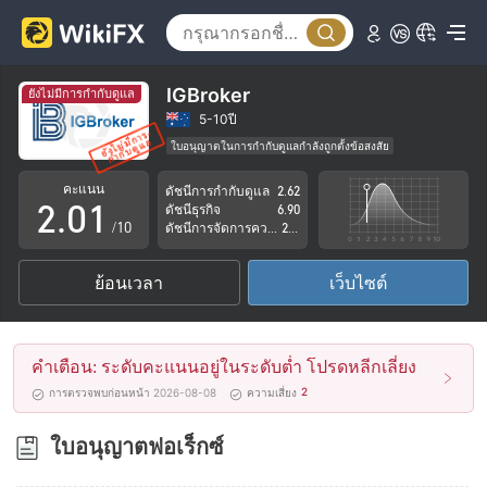
IGBroker
ยังไม่มีการกำกับดูแล
0
5-10ปี
ใบอนุญาตในการกำกับดูแลกำลังถูกตั้งข้อสงสัย
1
0
กลุ่มธุรกิจที่ต้องสงสัย
คะแนน
ดัชนีการกำกับดูแล
2.62
ระวังความเสี่ยงอันตรายที่อาจจะซ่อนอยู่
2
.
0
1
ดัชนีธุรกิจ
6.90
/10
ดัชนีการจัดการความเสี่ยง
2.88
3
1
2
ย้อนเวลา
เว็บไซต์
4
2
3
5
3
4
คำเตือน: ระดับคะแนนอยู่ในระดับต่ำ โปรดหลีกเลี่ยง
6
4
5
2
การตรวจพบก่อนหน้า 2026-08-08
ความเสี่ยง
7
5
6
ใบอนุญาตฟอเร็กซ์
8
6
7