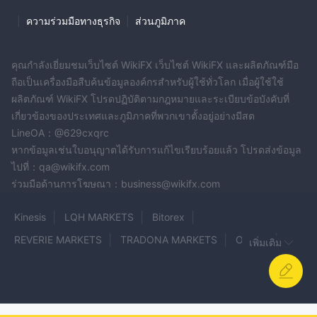
|
ความร่วมมือทางธุรกิจ
|
ส่วนภูมิภาค
คุณกำลังเยี่ยมชมเว็บไซต์ WikiFX เว็บไซต์ WikiFX และผลิตภัณฑ์มือ
ถือเป็นเครื่องมือสืบค้นข้อมูลองค์กรสำหรับผู้ใช้ทั่วโลก เมื่อผู้ใช้ใช้
ผลิตภัณฑ์ WikiFX โปรดปฏิบัติตามกฎหมายและระเบียบข้อบังคับที่
เกี่ยวข้องของประเทศและภูมิภาคที่พวกเขาตั้งอยู่อย่างมีสต
LineOA：@629cxqrc
หากข้อมูลเช่นใบอนุญาตได้รับการแก้ไขเรียบร้อยแล้ว โปรดส่งข้อมูล
ไปที่：qa@wikifx.com
ร่วมมือด้านการโฆษณา：business@wikifx.com
Kinesis
LQH MARKETS
Bitorex
REVERIE MARKETS
TRADONA MARKETS
ORSFX
เพิ่มเติม
INVEXIA
XPO Markets
Winex Group
FX Capital Markets
Worldex
IVISION
Goldinvest
KUDOS GOLD
Guardian Stockbrokers