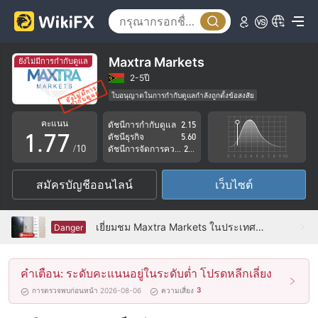
2
2
3
3
4
4
Maxtra Markets
ยังไม่มีการกำกับดูแล
5
5
2-5ปี
ใบอนุญาตในการกำกับดูแลกำลังถูกตั้งข้อสงสัย
0
6
6
กลุ่มธุรกิจที่ต้องสงสัย
คะแนน
ดัชนีการกำกับดูแล
2.15
ระวังความเสี่ยงอันตรายที่อาจจะซ่อนอยู่
1
.
7
7
ดัชนีธุรกิจ
5.60
/10
ดัชนีการจัดการความเสี่ยง
2.21
2
8
8
สมัครบัญชีออนไลน์
เว็บไซต์
3
9
9
4
เยี่ยมชม Maxtra Markets ในประเทศไทย - ไม่พบสำนักงาน
Danger
5
คำเตือน: ระดับคะแนนอยู่ในระดับต่ำ โปรดหลีกเลี่ยง
6
3
การตรวจพบก่อนหน้า 2026-08-06
ความเสี่ยง
7