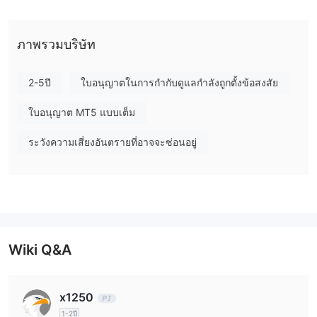
เข้าถึงบัญชีประเภทสามประเภท: บัญชีมาตรฐาน, บัญชีรอ, และ บัญชี
อิสลาม
ภาพรวมบริษัท
ข้อดีและข้อเสีย
FNmarkets เป็นถูกต้องหรือไม่?
ไม่ได้รับการควบคุมจากหน่วยงานใด
FNmarkets
โปรดทราบถึง
2-5ปี
ใบอนุญาตในการกำกับดูแลกำลังถูกตั้งข้อสงสัย
ความเสี่ยง!
ใบอนุญาต MT5 แบบเต็ม
ฉันสามารถซื้อขายอะไรบน FNmarkets ได้บ้าง?
FNmarkets กล่าวว่ามีผลิตภัณฑ์ที่ซื้อขายได้มากกว่า 84 รายการ รวม
ระวังความเสี่ยงอันตรายที่อาจจะซ่อนอยู่
ถึง CFDs, สินค้าโภคภัณฑ์ และดัชนี
ประเภทบัญชี
บัญชี
นักซื้อขายบน FNmarkets สามารถเข้าถึงบัญชีสามประเภทได้:
มาตรฐาน, บัญชี Raw, และ บัญชีอิสลาม (ไม่มีการสว๊อป)
Wiki Q&A
ความสามารถในการผันแปร
สูงสุดถึง 1:500 สำหรับ
FNmarkets มีความสามารถในการผันแปร
ทุกประเภทบัญชี
โปรดทราบว่าการใช้ความสามารถในการผันแปร
x1250
สูงอาจขยายกำไรและขาดทุนได้
1-2ปี