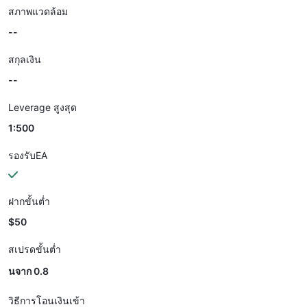
สภาพแวดล้อม
--
สกุลเงิน
--
Leverage สูงสุด
1:500
รองรับEA
ฝากขั้นต่ำ
$50
สเปรดขั้นต่ำ
นจาก 0.8
วิธีการโอนเงินเข้า