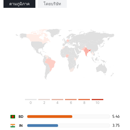
ตามภูมิภาค
โดยบริษัท
0
2
4
6
8
10
5.46
BD
3.75
IN