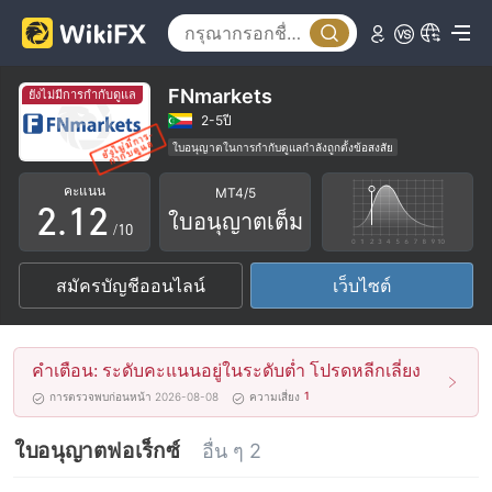
FNmarkets
ยังไม่มีการกำกับดูแล
0
0
2-5ปี
ใบอนุญาตในการกำกับดูแลกำลังถูกตั้งข้อสงสัย
1
0
1
ใบอนุญาต MT5 แบบเต็ม
คะแนน
MT4/5
ระวังความเสี่ยงอันตรายที่อาจจะซ่อนอยู่
2
.
1
2
ใบอนุญาตเต็ม
/10
3
2
3
สมัครบัญชีออนไลน์
เว็บไซต์
4
3
4
5
4
5
คำเตือน: ระดับคะแนนอยู่ในระดับต่ำ โปรดหลีกเลี่ยง
6
5
6
1
การตรวจพบก่อนหน้า 2026-08-08
ความเสี่ยง
7
6
7
ใบอนุญาตฟอเร็กซ์
อื่น ๆ 2
8
7
8