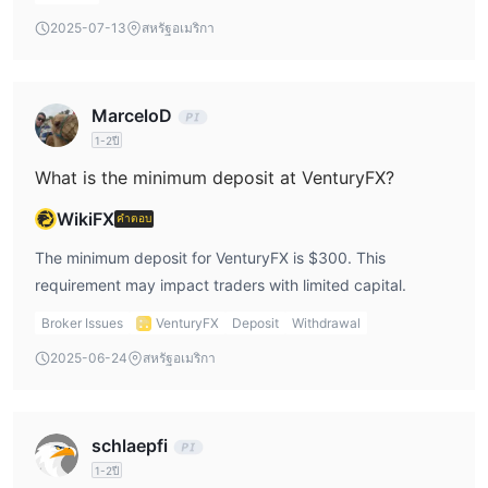
2025-07-13
สหรัฐอเมริกา
MarceloD
1-2ปี
What is the minimum deposit at VenturyFX?
WikiFX
คำตอบ
The minimum deposit for VenturyFX is $300. This
requirement may impact traders with limited capital.
Broker Issues
VenturyFX
Deposit
Withdrawal
2025-06-24
สหรัฐอเมริกา
schlaepfi
1-2ปี