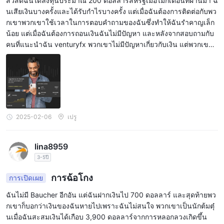
สวัสดีฉันได้ลงทุนประมาณ 200 ดอลลาร์สหรัฐเมื่อไม่กี่เดือนที่ผ่านมา ฉั
นเสียเงินบางครั้งและได้รับกำไรบางครั้ง แต่เมื่อฉันต้องการติดต่อกับพว
กเขาพวกเขาใช้เวลาในการตอบคำถามของฉันซึ่งทำให้ฉันรำคาญเล็ก
น้อย แต่เมื่อฉันต้องการถอนเงินฉันไม่มีปัญหา และหลังจากสอบถามกับ
คนที่แนะนำฉัน venturyfx พวกเขาไม่มีปัญหาเกี่ยวกับเงิน แต่พวกเขาก็
เจอปัญหาเช่นเดียวกับฉันที่ต้องใช้เวลาในการตอบกลับ อย่างไรก็ตามห
ากฉันมีปัญหาในการถอนเงินฉันจะแจ้งให้ทราบที่นี่ 😎
2025-02-06
เปรู
lina8959
3-5ปี
การฉ้อโกง
การเปิดเผย
ฉันไม่มี Baucher อีกอัน แต่ฉันฝากเงินไป 700 ดอลลาร์ และสุดท้ายพว
กเขาก็บอกว่าเงินของฉันหายไปเพราะฉันไม่สนใจ พวกเขาเป็นนักต้มตุ๋
นเมื่อฉันสะสมเงินได้เกือบ 3,900 ดอลลาร์จากการหลอกลวงเกิดขึ้น