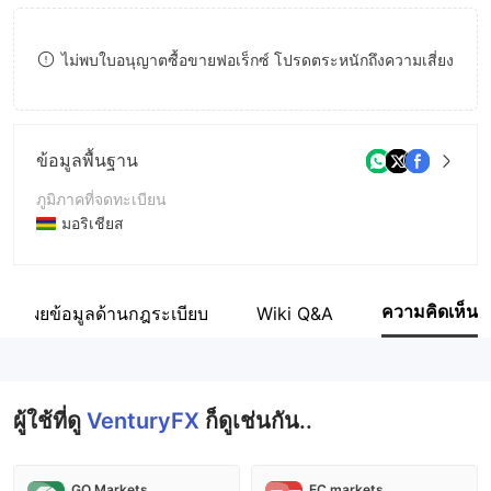
8
ไม่พบใบอนุญาตซื้อขายฟอเร็กซ์ โปรดตระหนักถึงความเสี่ยง
9
ข้อมูลพื้นฐาน
ภูมิภาคที่จดทะเบียน
มอริเชียส
ระยะเวลาดำเนินการ
2-5ปี
ความคิดเห็น
ปิดเผยข้อมูลด้านกฎระเบียบ
Wiki Q&A
ชื่อบริษัท
Smart Trade Group Ltd
ผู้ใช้ที่ดู
VenturyFX
ก็ดูเช่นกัน..
GO Markets
EC markets