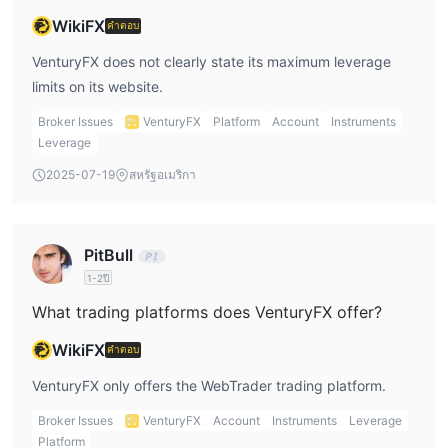
WikiFX
คำตอบ
VenturyFX does not clearly state its maximum leverage
limits on its website.
Broker Issues
VenturyFX
Platform
Account
Instruments
Leverage
2025-07-19
สหรัฐอเมริกา
PitBull
1-2ปี
What trading platforms does VenturyFX offer?
WikiFX
คำตอบ
VenturyFX only offers the WebTrader trading platform.
Broker Issues
VenturyFX
Account
Instruments
Leverage
Platform