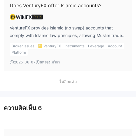
Does VenturyFX offer Islamic accounts?
WikiFX
คำตอบ
VentureFX provides Islamic (no swap) accounts that
comply with Islamic law principles, allowing Muslim traders
to trade without incurring overnight interest (swap) fees.
Broker Issues
VenturyFX
Instruments
Leverage
Account
Platform
2025-06-07
สหรัฐอเมริกา
ไม่อีกแล้ว
ความคิดเห็น
6