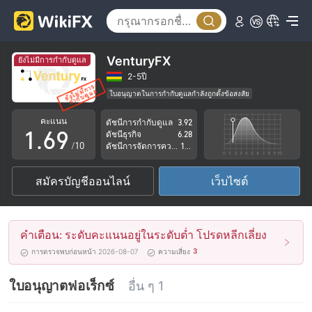
1
4
2
5
3
6
VenturyFX
ยังไม่มีการกำกับดูแล
4
7
2-5ปี
ใบอนุญาตในการกำกับดูแลกำลังถูกตั้งข้อสงสัย
0
5
8
ระวังความเสี่ยงอันตรายที่อาจจะซ่อนอยู่
คะแนน
ดัชนีการกำกับดูแล
3.92
1
.
6
9
ดัชนีธุรกิจ
6.28
/10
ดัชนีการจัดการความเสี่ยง
1.84
2
7
สมัครบัญชีออนไลน์
เว็บไซต์
3
8
4
9
คำเตือน: ระดับคะแนนอยู่ในระดับต่ำ โปรดหลีกเลี่ยง
5
3
การตรวจพบก่อนหน้า 2026-08-07
ความเสี่ยง
6
ใบอนุญาตฟอเร็กซ์
อื่น ๆ 1
7