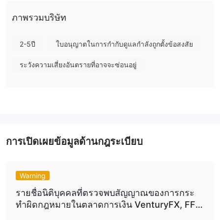
ถึงความเสี่ยง!
ภาพรวมบริษัท
ฉันสามารถซื้อขายอะไรบน VenturyFX?
VenturyFX มีสินทรัพย์มากกว่า 200 รายการให้ซื้อขายในตลาด 5
2-5ปี
ใบอนุญาตในการกำกับดูแลกำลังถูกตั้งข้อสงสัย
อันดับสูงสุด
ระวังความเสี่ยงอันตรายที่อาจจะซ่อนอยู่
ค่าธรรมเนียมของ VenturyFX
โดยรวม, ค่าธรรมเนียมการซื้อขายของ VenturyFX เป็นมิตรต่อผู้ใช้
โดยเฉพาะกับค่าคอมมิชั่นที่คงที่และไม่มีค่าธรรมเนียมที่น่ารำคาญ
การกระจายเริ่มต้นที่ 1.5 พิปส์ และค่าคอมมิชั่นคงที่ นอกจากนี้ มันไม่
เรียกเก็บค่าค้างคืน
ค่าธรรมเนียมที่ไม่ใช่การซื้อขาย
การเปิดเผยข้อมูลด้านกฎระเบียบ
แพลตฟอร์มการซื้อขาย
การฝากเงินและการถอนเงิน
Warning
ไม่คิดค่าฝากหรือถอนเงิน
VenturyFX
ซึ่งทำให้การฝากเงินและถอน
รายชื่อนิติบุคคลที่ตรวจพบสัญญาณของการกระ
เงินจากบัญชีซื้อขายเป็นไปอย่างมีความคุ้มค่าสูงสำหรับลูกค้า อย่างไร
ทำผิดกฎหมายในตลาดการเงิน VenturyFX, FFS
$300
ก็ตาม จำเป็นต้องมีจำนวนเงินฝากขั้นต่ำ
การถอนจะดำเนินการ
LTD.