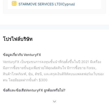
STARMOVE SERVICES LTD(Cyprus)
โปรไฟล์บริษัท
ข้อมูลเกี่ยวกับ VenturyFX
VenturyFX เป็นชุมชนการลงทุนชั้นนำที่ก่อตั้งขึ้นในปี 2021 มีเครื่อง
มือการซื้อขายขั้นสูงเพื่อช่วยให้คุณตัดสินใจ มีการซื้อขาย Forex,
สินค้าโภคภัณฑ์, หุ้น, ดัชนี, และสกุลเงินดิจิทัลบนแพลตฟอร์มเว็บของ
ตน โดยมียอดฝากขั้นต่ำ $300
ข้อดีและข้อเสีย
VenturyFX ถูกต้องหรือไม่?
ไม่ได้รับการควบคุมโดย
VenturyFX
หน่วยงานใด นอกจากนี้
สถานะโดเมนของมันแสดงให้เห็นว่าการโอนลูกค้าถูกห้าม โปรดทราบ