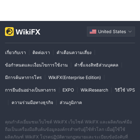
United States
เกี่ยวกับเรา
|
ติดต่อเรา
|
คำเตือนความเสี่ยง
|
ข้อกำหนดและเงื่อนไขการใช้งาน
|
คำชี้แจงสิทธิส่วนบุคคล
|
มีการค้นหาการโทร
|
WikiFX(Enterprise Edition)
|
การยืนยันอย่างเป็นทางการ
|
EXPO
|
WikiResearch
|
วิธีใช้ VPS
|
ความร่วมมือทางธุรกิจ
|
ส่วนภูมิภาค
คุณกำลังเยี่ยมชมเว็บไซต์ WikiFX เว็บไซต์ WikiFX และผลิตภัณฑ์มือ
ถือเป็นเครื่องมือสืบค้นข้อมูลองค์กรสำหรับผู้ใช้ทั่วโลก เมื่อผู้ใช้ใช้
ผลิตภัณฑ์ WikiFX โปรดปฏิบัติตามกฎหมายและระเบียบข้อบังคับที่