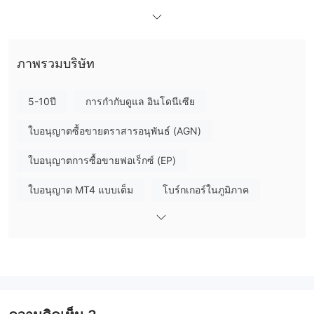
สกุลเงิน
สินค้า
Money Mall มีสินค้า 2 ประเภท:
และ
ประเภทบัญชี
Gold, Platinum, และ Diamond
มีบัญชี 3 ประเภทให้เลือก:
ภาพรวมบริษัท
เว็บไซต์ไม่ระบุว่ามีบัญชีเดโมและบัญชีอิสลามให้บริการหรือไม่
เลเวอเรจ
5-10ปี
การกำกับดูแล อินโดนีเซีย
สำหรับบัญชี Gold และ Platinum การเลเวอเรจสามารถเป็นได้สูงสุด
ใบอนุญาตซื้อขายตราสารอนุพันธ์ (AGN)
1:200
ถึง
อย่างไรก็ตามสำหรับบัญชี Diamond การเลเวอเรจสามารถ
1:400
เป็นได้สูงสุดถึง
เลเวอเรจสูงอาจหมายถึงความเสี่ยงที่สูงขึ้น ดัง
ใบอนุญาตการซื้อขายฟอเร็กซ์ (EP)
นั้นจำเป็นต้องพิจารณาก่อนเลือกเปิดบัญชี
ใบอนุญาต MT4 แบบเต็ม
โบร์กเกอร์ในภูมิภาค
ค่าธรรมเนียม Money Mall
การกระจายเสียงสูงเมื่อเทียบกับอุตสาหกรรมและค่าคอมมิชชั่นเป็น
35
ปกติสำหรับบัญชี Gold การกระจายเสียงสามารถเป็นได้สูงสุดถึง
5 ต่อล็อต
และค่าคอมมิชชั่นคือ
สำหรับบัญชี Platinum ค่ากระจาย
25
1 ต่อล็อต
เสียงสามารถเป็นได้ถึง
และ
และสำหรับบัญชี Diamond
11
5 ต่อล็อต
ตัวเลขสามารถเป็นได้ถึง
และ