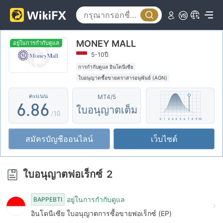
1
3
1
2
4
2
MONEY MALL
3
5
3
อยู่ในการกำกับดูแล
5-10ปี
4
6
4
การกำกับดูแล อินโดนีเซีย
ใบอนุญาตซื้อขายตราสารอนุพันธ์ (AGN)
5
7
5
ใบอนุญาต MT4 แบบเต็ม
โบร์กเกอร์ในภูมิภาค
คะแนน
MT4/5
6
.
8
6
ใบอนุญาตเต็ม
/10
7
9
7
สมัครบัญชีออนไลน์
เว็บไซต์
8
8
9
9
ใบอนุญาตฟอเร็กซ์
2
อยู่ในการกำกับดูแล
BAPPEBTI
อินโดนีเซีย ใบอนุญาตการซื้อขายฟอเร็กซ์ (EP)