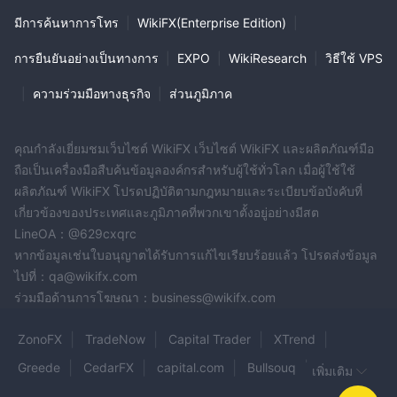
มีการค้นหาการโทร
|
WikiFX(Enterprise Edition)
|
การยืนยันอย่างเป็นทางการ
|
EXPO
|
WikiResearch
|
วิธีใช้ VPS
|
ความร่วมมือทางธุรกิจ
|
ส่วนภูมิภาค
คุณกำลังเยี่ยมชมเว็บไซต์ WikiFX เว็บไซต์ WikiFX และผลิตภัณฑ์มือ
ถือเป็นเครื่องมือสืบค้นข้อมูลองค์กรสำหรับผู้ใช้ทั่วโลก เมื่อผู้ใช้ใช้
ผลิตภัณฑ์ WikiFX โปรดปฏิบัติตามกฎหมายและระเบียบข้อบังคับที่
เกี่ยวข้องของประเทศและภูมิภาคที่พวกเขาตั้งอยู่อย่างมีสต
LineOA：@629cxqrc
หากข้อมูลเช่นใบอนุญาตได้รับการแก้ไขเรียบร้อยแล้ว โปรดส่งข้อมูล
ไปที่：qa@wikifx.com
ร่วมมือด้านการโฆษณา：business@wikifx.com
ZonoFX
TradeNow
Capital Trader
XTrend
Greede
CedarFX
capital.com
Bullsouq
เพิ่มเติม
XeonFx
One Ozo
ABSystem