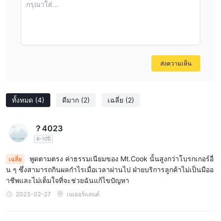
แพลตฟอร์มการซื้อขาย
ฝากเงินและถอนเงิน
กรุณาใส่...
สำหรับการฝากเงิน จำนวนเงินฝากขั้นต่ำคือ $500 USD โดยมีขีด
จำกัดสูงสุดที่ $1M และเวลาประมวลผลเฉลี่ยใกล้เคียงทันที
สำหรับการถอนเงิน ลูกค้าสามารถส่งคำขอผ่านพอร์ทัลลูกค้าหลังเข้าสู่
ระบบ อย่างไรก็ตาม ไม่ได้ระบุค่าธรรมเนียมที่เฉพาะเจาะจง
ส่งความเห็น
ทั้งหมด
(4)
ดีมาก
(2)
เฉลี่ย
(2)
？4023
6-10ปี
พูดตามตรง ค่าธรรมเนียมของ Mt.Cook นั้นสูงกว่าโบรกเกอร์อื่
เฉลี่ย
น ๆ ซึ่งสามารถกินผลกำไรเมื่อเวลาผ่านไป ฝ่ายบริการลูกค้าไม่เป็นมืออ
าชีพและไม่เต็มใจที่จะช่วยฉันแก้ไขปัญหา
2023-02-27
เนเธอร์แลนด์