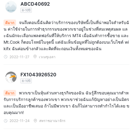
ABCD40692
6-10ปี
จนถึงตอนนี้ฉันคิดว่าบริการของบริษัทนี้เป็นที่น่าพอใจสำหรับฉั
ดีมาก
น ค่าใช้จ่ายในการทำธุรกรรมของพวกเขาอยู่ในช่วงที่สมเหตุสมผล แล
ะฉันมักจะเลือกแพลตฟอร์มที่ให้บริการ MT4 เมื่อฉันทำการซื้อขาย และ
Mt.Cook ก็ตอบโจทย์ในจุดนี้ แต่ฉันเห็นข้อมูลที่ไม่ถูกต้องบนเว็บไซต์ wi
kifx ฉันค่อนข้างกลัวและคิดที่จะถอนเงินทั้งหมดของฉัน
2022-11-27
เวเนซุเอลา
FX1043926520
6-10ปี
พวกเขาเป็นหุ้นส่วนทางธุรกิจของฉัน ฉันรู้สึกขอบคุณมากสำห
ดีมาก
รับการบริการลูกค้าของพวกเขา พวกเขาช่วยฉันแก้ปัญหาอย่างเป็นมิตร
และเป็นมืออาชีพเสมอ ถ้าไม่มีพวกเขา ฉันก็ไม่สามารถทำกำไรได้เลย ข
อบคุณมาก!
2022-11-24
สหราชอาณาจักร