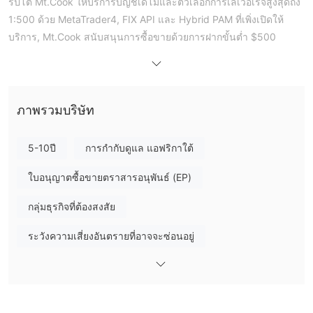
ริปโต Mt.Cook ให้บริการบัญชีเดโมและตัวเลือกการเลเวอเรจสูงสุดถึง
1:500 ด้วย MetaTrader4, FIX API และ Hybrid PAM ที่เพิ่งเปิดให้
บริการ, Mt.Cook สนับสนุนการซื้อขายด้วยการฝากขั้นต่ำ $500
ข้อดีและข้อเสีย
Mt.Cook เป็นธุรกิจที่ถูกต้องหรือไม่?
Mt.Cook ดำเนินธุรกิจนอกขอบเขตธุรกิจที่ได้รับการกำกับดูแลโดย
หน่วยงานด้านการดูแลส่วนท้องถิ่นของแอฟริกาใต้ (FSCA) และได้รับ
ภาพรวมบริษัท
ใบอนุญาตบริการทางการเงินเลขที่: 50420 บริษัทนี้ไม่มีความ
เกี่ยวข้องกับสมาคมฟิวเจอร์สแห่งชาติหรือใบอนุญาตที่ไม่ใช่ฟอเร็กซ์
5-10ปี
การกำกับดูแล แอฟริกาใต้
ของ UNFX
ใบอนุญาตซื้อขายตราสารอนุพันธ์ (EP)
ฉันสามารถซื้อขายอะไรบน Mt.Cook ได้บ้าง?
Mt.Cook มีเครื่องมือการซื้อขายหลากหลายรวมถึงฟอเร็กซ์, เหรียญ
กลุ่มธุรกิจที่ต้องสงสัย
ทองคำ, ดัชนี, พลังงาน และคริปโต
ระวังความเสี่ยงอันตรายที่อาจจะซ่อนอยู่
ประเภทบัญชี
บัญชี DMA (Direct Market
Mt.Cook มีสองประเภทบัญชี:
Access) และบัญชี ECN
บัญชี DMA ต้องมีเงินฝากขั้นต่ำ $25,000 และไม่สามารถจับคู่การซื้อ