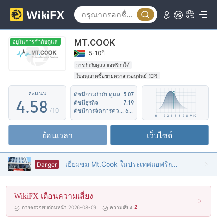
0
3
0
1
4
MT.COOK
1
2
5
อยู่ในการกำกับดูแล
5-10ปี
2
3
6
การกำกับดูแล แอฟริกาใต้
ใบอนุญาตซื้อขายตราสารอนุพันธ์ (EP)
3
4
7
กลุ่มธุรกิจที่ต้องสงสัย
คะแนน
ดัชนีการกำกับดูแล
5.07
ระวังความเสี่ยงอันตรายที่อาจจะซ่อนอยู่
4
.
5
8
ดัชนีธุรกิจ
7.19
/10
ดัชนีการจัดการความเสี่ยง
6.29
5
6
9
ย้อนเวลา
เว็บไซต์
6
7
7
8
เยี่ยมชม Mt.Cook ในประเทศแอฟริกาใต้ - ไม่พบสำนักงาน
Danger
8
9
WikiFX เตือนความเสี่ยง
9
2
การตรวจพบก่อนหน้า 2026-08-09
ความเสี่ยง