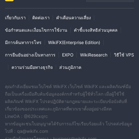
เกี่ยวกับเรา
|
ติดต่อเรา
|
คำเตือนความเสี่ยง
|
ข้อกำหนดและเงื่อนไขการใช้งาน
|
คำชี้แจงสิทธิส่วนบุคคล
|
มีการค้นหาการโทร
|
WikiFX(Enterprise Edition)
|
การยืนยันอย่างเป็นทางการ
|
EXPO
|
WikiResearch
|
วิธีใช้ VPS
|
ความร่วมมือทางธุรกิจ
|
ส่วนภูมิภาค
คุณกำลังเยี่ยมชมเว็บไซต์ WikiFX เว็บไซต์ WikiFX และผลิตภัณฑ์มือ
ถือเป็นเครื่องมือสืบค้นข้อมูลองค์กรสำหรับผู้ใช้ทั่วโลก เมื่อผู้ใช้ใช้
ผลิตภัณฑ์ WikiFX โปรดปฏิบัติตามกฎหมายและระเบียบข้อบังคับที่
เกี่ยวข้องของประเทศและภูมิภาคที่พวกเขาตั้งอยู่อย่างมีสต
LineOA：@629cxqrc
หากข้อมูลเช่นใบอนุญาตได้รับการแก้ไขเรียบร้อยแล้ว โปรดส่งข้อมูล
ไปที่：qa@wikifx.com
ร่วมมือด้านการโฆษณา：business@wikifx.com