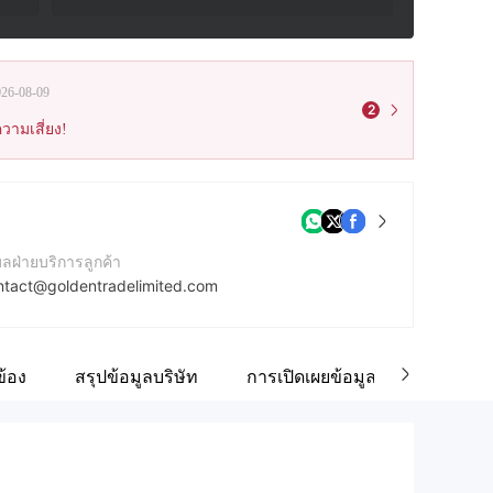
026-08-09
2
วามเสี่ยง!
มลฝ่ายบริการลูกค้า
ntact@goldentradelimited.com
บไซต์ของบริษัท
tps://goldentradelimited.com/
ข้อง
สรุปข้อมูลบริษัท
การเปิดเผยข้อมูลด้านกฎระเบียบ
ยู่บริษัท
453, GTL Building, Behind Alis Steet, Melbourne, Australia