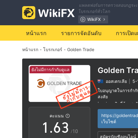
แพลตฟอร์มการตรวจสอบกฎระเ
โบรกเกอร์ทั่วโลก
0
WikiFX
1
หน้าแรก
รายการจัดอันดับ
การเปิดเ
หน้าแรก
-
โบรกเกอร์
-
Golden Trade
2
3
0
Golden Tr
ยังไม่มีการกำกับดูแล
ออสเตรเลีย
|
5-
4
1
ใบอนุญาตในการกำกับด
สงสัย
0
5
2
กลุ่มธุรกิจที่ต้องสงส
|
ระวังความเสี่ยงอัน
|
คะแนน
1
.
6
3
เว็บไซต์
/10
สมัครบัญชีออนไลน์