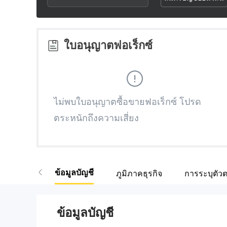
2
7
4
3
8
5
ใบอนุญาตฟอเร็กซ์
4
9
6
5
7
ไม่พบใบอนุญาตซื้อขายฟอเร็กซ์ โปรด
ตระหนักถึงความเสี่ยง
6
8
7
9
ข้อมูลบัญชี
ภูมิภาคธุรกิจ
การระบุตัว
8
9
ข้อมูลบัญชี