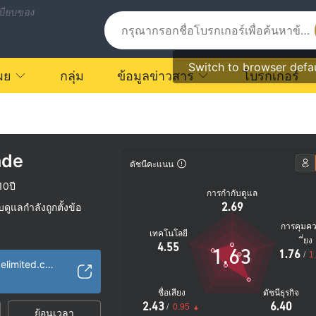
บียบของ
Switch to browser defa
ผย
กลุ่ม
ข้อมูลข่าวสาร
โบรกเกอร์
ade
ดัชนีคะแนน
10ปี
การกำกับดูแล
2.69
ูแลกำลังถูกตั้งข้อ
การคุมค
เทคโนโลยี
ัย
ี่ยง
4.55
1.63
1.76
ตรายที่อาจจะซ่อนอยู่
/
1
https://goldentradelimited.com/
ชื่อเสียง
ดัชนีธุรกิจ
2.43
6.40
/
0.95
ย้อนเวลา