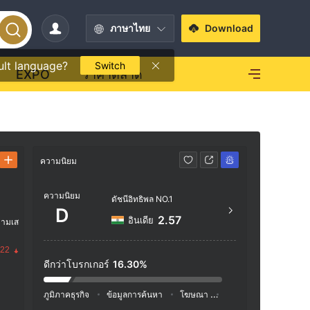
ภาษาไทย
Download
ult language?
Switch
EXPO
ราคาตลาด
ความนิยม
ข้อมูลติดต่อ
ความนิยม
https
ดัชนีอิทธิพล NO.1
D
453, G
2.57
อินเดีย
วามเส
Melbou
.22
ดีกว่าโบรกเกอร์
16.30%
ภูมิภาคธุรกิจ
ข้อมูลการค้นหา
โฆษณา
ดัชนีโซเชียลมีเดีย