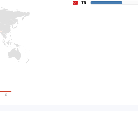
TR
10