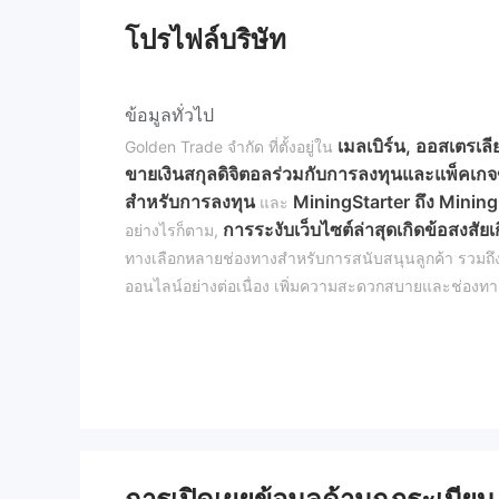
โปรไฟล์บริษัท
ข้อมูลทั่วไป
เมลเบิร์น, ออสเตรเลี
Golden Trade จำกัด ที่ตั้งอยู่ใน
ขายเงินสกุลดิจิตอลร่วมกับการลงทุนและแพ็คเกจ
สำหรับการลงทุน
MiningStarter ถึง Minin
และ
การระงับเว็บไซต์ล่าสุดเกิดข้อสงสัยเก
อย่างไรก็ตาม,
ทางเลือกหลายช่องทางสำหรับการสนับสนุนลูกค้า รวมถ
ออนไลน์อย่างต่อเนื่อง เพิ่มความสะดวกสบายและช่องทา
กฎระเบียบ
Golden Trade ดำเนินการโดยไม่ได้รับการกำกับ
และการป้องกัน สำคัญที่นักลงทุนจะต้องระมัดระวังและดำเ
ดูแลในตลาดทางการเงิน
ข้อดีและข้อเสีย