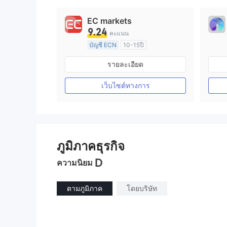
EC markets
9.24
คะแนน
บัญชี ECN
10-15ปี
การกำกับดูแล ออสเตรเลีย
รายละเอียด
ใบอนุญาต Market Making (MM)
ใบอนุญาต MT4 แบบเต็ม
เว็บไซต์ทางการ
ภูมิภาคธุรกิจ
D
ความนิยม
ตามภูมิภาค
โดยบริษัท