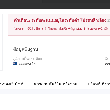
คำเตือน: ระดับคะแนนอยู่ในระดับต่ำ โปรดหลีกเลี่ยง
2
โบรกเกอร์นี้ไม่มีการกำกับดูแลฟอเร็กซ์ที่ถูกต้อง โปรดตระหนักถึงค
ข้อมูลพื้นฐาน
ภูมิภาคที่จดทะเบียน
อีเ
ออสเตรเลีย
co
ระยะเวลาดำเนินการ
เว็
5-10ปี
ht
ตนของเว็บไซต์
ความสัมพันธ์ในเครือข่าย
บริษัทที่เกี่ยว
ชื่อบริษัท
ที่อ
Golden Trade Limited