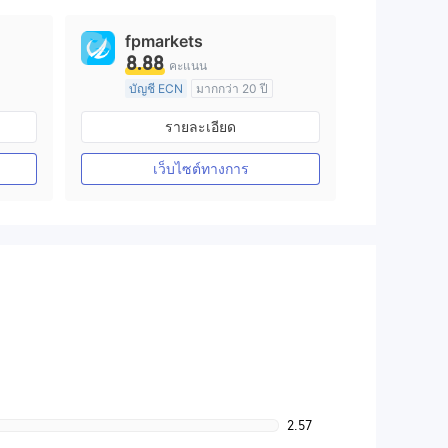
fpmarkets
8.88
คะแนน
บัญชี ECN
มากกว่า 20 ปี
การกำกับดูแล ออสเตรเลีย
รายละเอียด
arket Making (MM)
ใบอนุญาต Market Making (MM)
ใบอนุญาต MT4 แบบเต็ม
เว็บไซต์ทางการ
2.57