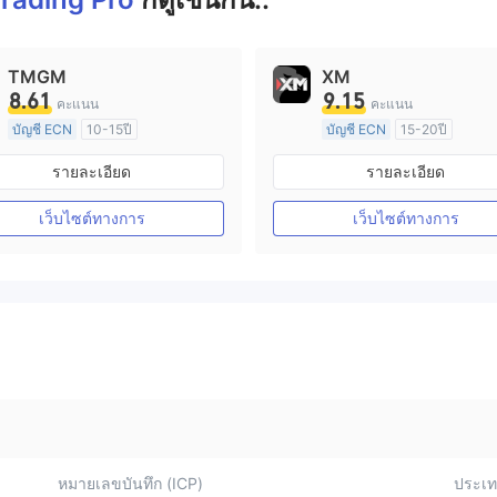
TMGM
XM
8.61
9.15
คะแนน
คะแนน
บัญชี ECN
10-15ปี
บัญชี ECN
15-20ปี
การกำกับดูแล ออสเตรเลีย
การกำกับดูแล ออสเตรเลีย
รายละเอียด
รายละเอียด
ใบอนุญาต Market Making (MM)
ใบอนุญาต M
ใบอนุญาต MT4 แบบเต็ม
ใบอนุญาต MT4 แบบเต็ม
เว็บไซต์ทางการ
เว็บไซต์ทางการ
หมายเลขบันทึก (ICP)
ประเทศ