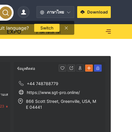
ภาษาไทย
Download
ult language?
Switch
EXPO
ราคาตลาด
ข้อมูลติดต่อ
+44 748788779
https://www.sgt-pro.online/
วามเส
866 Scott Street, Greenville, USA, M
.23
E 04441