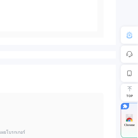
TOP
Chrome
ดเผยโบรกเกอร์