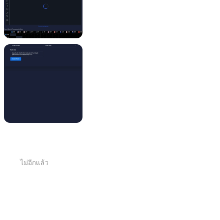
ไม่อีกแล้ว