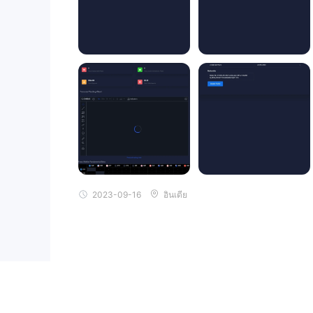
2023-09-16
อินเดีย