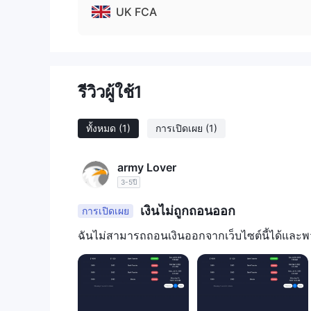
UK FCA
รีวิวผู้ใช้
1
ทั้งหมด
(1)
การเปิดเผย
(1)
army Lover
3-5ปี
เงินไม่ถูกถอนออก
การเปิดเผย
ฉันไม่สามารถถอนเงินออกจากเว็บไซต์นี้ได้และพ