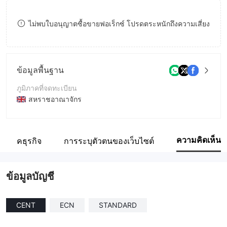
8
ไม่พบใบอนุญาตซื้อขายฟอเร็กซ์ โปรดตระหนักถึงความเสี่ยง
9
ข้อมูลพื้นฐาน
ภูมิภาคที่จดทะเบียน
สหราชอาณาจักร
ระยะเวลาดำเนินการ
1-2ปี
ความคิดเห็น
ูมิภาคธุรกิจ
การระบุตัวตนของเว็บไซต์
ชื่อบริษัท
Infiflo Markets Limited
ข้อมูลบัญชี
CENT
ECN
STANDARD