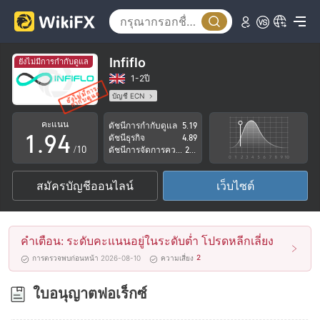
4
5
0
6
1
Infiflo
ยังไม่มีการกำกับดูแล
7
2
1-2ปี
บัญชี ECN
0
8
3
ใบอนุญาตในการกำกับดูแลกำลังถูกตั้งข้อสงสัย
คะแนน
ดัชนีการกำกับดูแล
5.19
กลุ่มธุรกิจที่ต้องสงสัย
1
.
9
4
ดัชนีธุรกิจ
4.89
ระวังความเสี่ยงอันตรายที่อาจจะซ่อนอยู่
/10
ดัชนีการจัดการความเสี่ยง
2.59
2
5
สมัครบัญชีออนไลน์
เว็บไซต์
3
6
4
7
คำเตือน: ระดับคะแนนอยู่ในระดับต่ำ โปรดหลีกเลี่ยง
5
8
2
การตรวจพบก่อนหน้า 2026-08-10
ความเสี่ยง
6
9
ใบอนุญาตฟอเร็กซ์
7