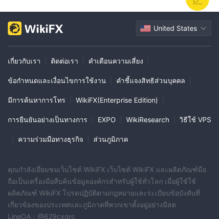
United States
เกี่ยวกับเรา
|
ติดต่อเรา
|
คำเตือนความเสี่ยง
|
ข้อกำหนดและเงื่อนไขการใช้งาน
|
คำชี้แจงสิทธิส่วนบุคคล
|
มีการค้นหาการโทร
|
WikiFX(Enterprise Edition)
|
การยืนยันอย่างเป็นทางการ
|
EXPO
|
WikiResearch
|
วิธีใช้ VPS
|
ความร่วมมือทางธุรกิจ
|
ส่วนภูมิภาค
คุณกำลังเยี่ยมชมเว็บไซต์ WikiFX เว็บไซต์ WikiFX และผลิตภัณฑ์มือ
ถือเป็นเครื่องมือสืบค้นข้อมูลองค์กรสำหรับผู้ใช้ทั่วโลก เมื่อผู้ใช้ใช้
ผลิตภัณฑ์ WikiFX โปรดปฏิบัติตามกฎหมายและระเบียบข้อบังคับที่
เกี่ยวข้องของประเทศและภูมิภาคที่พวกเขาตั้งอยู่อย่างมีสต
LineOA：@629cxqrc