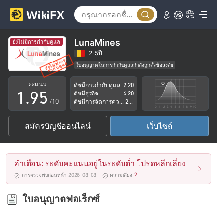
4
0
5
1
6
2
LunaMines
ยังไม่มีการกำกับดูแล
7
3
2-5ปี
ใบอนุญาตในการกำกับดูแลกำลังถูกตั้งข้อสงสัย
0
8
4
กลุ่มธุรกิจที่ต้องสงสัย
คะแนน
ดัชนีการกำกับดูแล
2.20
ระวังความเสี่ยงอันตรายที่อาจจะซ่อนอยู่
1
.
9
5
ดัชนีธุรกิจ
6.20
/10
ดัชนีการจัดการความเสี่ยง
2.77
2
6
สมัครบัญชีออนไลน์
เว็บไซต์
3
7
4
8
คำเตือน: ระดับคะแนนอยู่ในระดับต่ำ โปรดหลีกเลี่ยง
5
9
2
การตรวจพบก่อนหน้า 2026-08-08
ความเสี่ยง
6
ใบอนุญาตฟอเร็กซ์
7