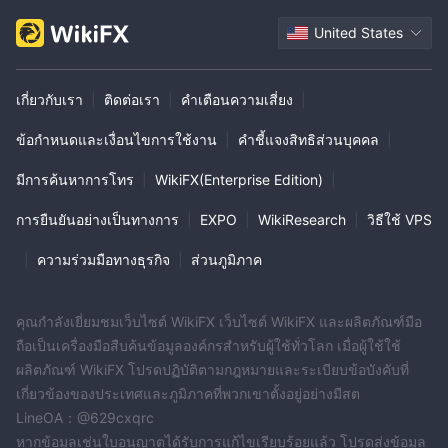
United States
เกี่ยวกับเรา
|
ติดต่อเรา
|
คำเตือนความเสี่ยง
|
ข้อกำหนดและเงื่อนไขการใช้งาน
|
คำชี้แจงสิทธิส่วนบุคคล
|
มีการค้นหาการโทร
|
WikiFX(Enterprise Edition)
|
การยืนยันอย่างเป็นทางการ
|
EXPO
|
WikiResearch
|
วิธีใช้ VPS
|
ความร่วมมือทางธุรกิจ
|
ส่วนภูมิภาค
คุณกำลังเยี่ยมชมเว็บไซต์ WikiFX เว็บไซต์ WikiFX และผลิตภัณฑ์มือ
ถือเป็นเครื่องมือสืบค้นข้อมูลองค์กรสำหรับผู้ใช้ทั่วโลก เมื่อผู้ใช้ใช้
ผลิตภัณฑ์ WikiFX โปรดปฏิบัติตามกฎหมายและระเบียบข้อบังคับที่
เกี่ยวข้องของประเทศและภูมิภาคที่พวกเขาตั้งอยู่อย่างมีสต
LineOA：@629cxqrc
หากข้อมูลเช่นใบอนุญาตได้รับการแก้ไขเรียบร้อยแล้ว โปรดส่งข้อมูล