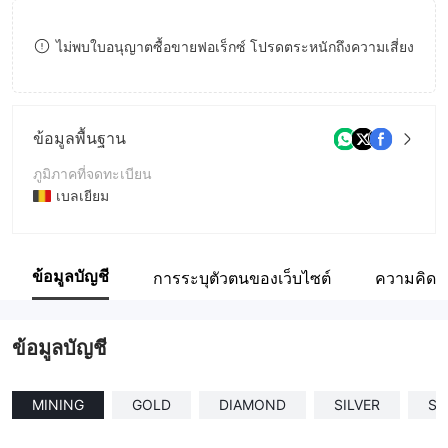
8
ไม่พบใบอนุญาตซื้อขายฟอเร็กซ์ โปรดตระหนักถึงความเสี่ยง
9
ข้อมูลพื้นฐาน
ภูมิภาคที่จดทะเบียน
เบลเยียม
ระยะเวลาดำเนินการ
2-5ปี
ข้อมูลบัญชี
การระบุตัวตนของเว็บไซต์
ความคิดเห
ชื่อบริษัท
Lunamines
ข้อมูลบัญชี
MINING
GOLD
DIAMOND
SILVER
ST