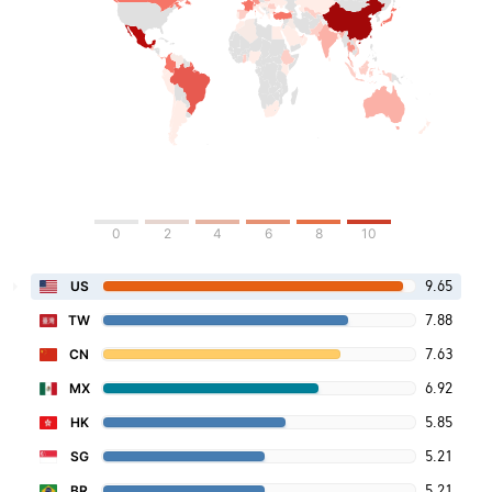
0
2
4
6
8
10
9.65
US
7.88
TW
7.63
CN
6.92
MX
5.85
HK
5.21
SG
5.21
BR