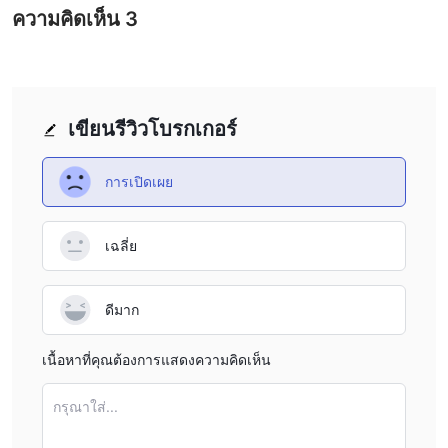
ขาดกลไกการร้องเรียน และแพลตฟอร์มขาดความโปร่งใสและความ
ความคิดเห็น
3
รับผิดชอบ
ลักษณะที่ไม่ได้ควบคุมของ thinkorswim เพิ่มโอกาสในการกระทำ
ทางการเงินที่ไม่เพียงควร ทำให้ผู้ใช้ต้องพิจารณาแพลตฟอร์มที่ได้รับ
การควบคุมและประสิทธิภาพสำหรับประสบการณ์การซื้อขายที่
เขียนรีวิวโบรกเกอร์
ปลอดภัยและโปร่งใส
ข้อดีและข้อเสีย
การเปิดเผย
ข้อดี:
หลากหลายทรัพยากรการซื้อขาย:
thinkorswim มีการเข้าถึง
เฉลี่ย
ทรัพยากรการซื้อขายที่หลากหลาย รวมถึงหุ้นที่ลงทะเบียน กองทุน ETF
ตัวเลือก ฟอเร็กซ์ สินค้าอนาคต กองทุนรวม หลักทรัพย์รายได้คงที่ และ
สกุลเงินดิจิทัล
ดีมาก
แพลตฟอร์มการซื้อขายที่ใช้งานง่ายบนอุปกรณ์ทุกชนิด:
แพลตฟอร์ม thinkorswim มีชื่อเสียงด้านอินเทอร์เฟซที่ใช้งานง่าย มี
เนื้อหาที่คุณต้องการแสดงความคิดเห็น
การนำทางอย่างราบรื่นและเครื่องมือการซื้อขายอย่างครอบคลุมบนเด
สก์ท็อป มือถือ และเว็บเบสด์ การเข้าถึงนี้ทำให้ผู้ใช้สามารถตรวจสอบ
กรุณาใส่...
และจัดการการลงทุนของตนได้อย่างมีประสิทธิภาพ โดยไม่ว่าจะใช้