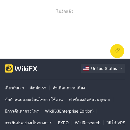
เพิ่มความยืดหยุ่นและกลยุทธ์การจัดการความเสี่ยง
Forex Trading
ผู้ใช้งานยังสามารถเข้าร่วมการซื้อขาย
โดยเข้าถึง
ไม่อีกแล้ว
ตลาดแลกเปลี่ยนเพื่อซื้อขายคู่เงินและใช้ประโยชน์จากการ
เปลี่ยนแปลงในอัตราแลกเปลี่ยนทั่วโลก
ฟิวเจอร์ส
นอกจากนี้, thinkorswim รองรับการซื้อขาย
, ทำให้ผู้ใช้
สามารถซื้อขายสัญญาฟิวเจอร์เกี่ยวกับสินค้า, ดัชนี, สกุลเงิน และอื่น ๆ
กลุ่มสินทรัพย์นี้มีโอกาสในการพิจารณาและป้องกันตัวเองจากการ
เคลื่อนไหวราคาในอนาคต
กองทุนรวม
นอกจากนี้แพลตฟอร์มยังให้การเข้าถึง
ผ่านความร่วมมือ
กับผู้ให้บริการกองทุนชั้นนำ เพื่อให้ผู้ใช้ลงทุนในพอร์ตโฟลิโอที่ถูก
United States
จัดการโดยมืออาชีพ ซึ่งครอบคลุมคลาสสินทรัพย์และกลยุทธ์การลงทุน
ต่าง ๆ
เกี่ยวกับเรา
|
ติดต่อเรา
|
คำเตือนความเสี่ยง
|
หลักทรัพย์รายได้คงที่
นอกจากนี้ผู้ใช้สามารถซื้อขาย
เช่น พันธบัตร
และหนี้สหรัฐ เพื่อความหลากหลายในพอร์ตการลงทุนและสร้างราย
ข้อกำหนดและเงื่อนไขการใช้งาน
|
คำชี้แจงสิทธิส่วนบุคคล
|
ได้ที่มั่นคง
การซื้อขายสกุลเงินดิจิทัล
ในที่สุด, thinkorswim มีการเสนอ
, ทำให้
มีการค้นหาการโทร
|
WikiFX(Enterprise Edition)
|
ผู้ใช้สามารถซื้อขายสกุลเงินดิจิทัล เช่น Bitcoin และ Ethereum, เข้า
การยืนยันอย่างเป็นทางการ
|
EXPO
|
WikiResearch
|
วิธีใช้ VPS
ถึงตลาดสินทรัพย์ดิจิทัลที่กำลังเติบโต