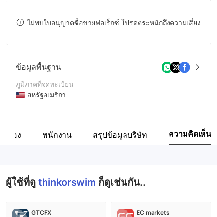
9
7
8
ไม่พบใบอนุญาตซื้อขายฟอเร็กซ์ โปรดตระหนักถึงความเสี่ยง
8
9
9
ข้อมูลพื้นฐาน
ภูมิภาคที่จดทะเบียน
สหรัฐอเมริกา
ระยะเวลาดำเนินการ
5-10ปี
ความคิดเห็น
ี่ยวข้อง
พนักงาน
สรุปข้อมูลบริษัท
ชื่อบริษัท
TD Ameritrade Futures＆Forex LLC
ผู้ใช้ที่ดู
thinkorswim
ก็ดูเช่นกัน..
GTCFX
EC markets