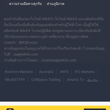
|
ความร่วมมือทางธุรกิจ
|
ส่วนภูมิภาค
วิธีเปิดบัญชี？
คุณต้องเปิดบัญชี Schwab เพื่อเปิดใช้งาน thinkorswim:
เข้า
คุณกำลังเยี่ยมชมเว็บไซต์ WikiFX เว็บไซต์ WikiFX และผลิตภัณฑ์มือ
ชมเว็บไซต์อย่างเป็นทางการ
ถือเป็นเครื่องมือสืบค้นข้อมูลองค์กรสำหรับผู้ใช้ทั่วโลก เมื่อผู้ใช้ใช้
https://www.tdameritrade.com/interstitial.html
ผลิตภัณฑ์ WikiFX โปรดปฏิบัติตามกฎหมายและระเบียบข้อบังคับที่
คลิกที่ "เปิดบัญชี Schwab"
: ค้นหาตัวเลือกเพื่อเปิดบัญชีใหม่และ
เกี่ยวข้องของประเทศและภูมิภาคที่พวกเขาตั้งอยู่อย่างมีสต
คลิกเพื่อเริ่มต้น
LineOA：@629cxqrc
เลือกประเภทบัญชี:
เลือกประเภทบัญชีที่คุณต้องการเปิดโดยขึ้นอยู่
หากข้อมูลเช่นใบอนุญาตได้รับการแก้ไขเรียบร้อยแล้ว โปรดส่งข้อมูล
กับเป้าหมายการลงทุนและความชอบของคุณ Schwab มีประเภทบัญชี
ไปที่：qa@wikifx.com
ต่าง ๆ รวมถึงบัญชีโบรกเกอร์ส่วนบุคคล บัญชีเกษียณ (เช่น Traditional
ร่วมมือด้านการโฆษณา：business@wikifx.com
IRA, Roth IRA) บัญชีออมสินการศึกษา (เช่น 529 Plan) และอื่น ๆ คลิก
ที่ตัวเลือกที่เหมาะสมกับความต้องการของคุณ
Rockfort Markets
AuroraEx
AKFX
IFC Markets
การกรอกใบสมัครที่สมบูรณ์:
กรอกแบบฟอร์มสมัครออนไลน์ด้วย
MAJESTYFX
CoilSpace Trading
Smarty Trade
เพิ่มเติม
ข้อมูลส่วนตัวที่ถูกต้อง เช่น ชื่อ, ที่อยู่, ข้อมูลติดต่อ, หมายเลขประจำตัว
ประชาชน (หรือหมายเลขประจำตัวอื่น), ข้อมูลการจ้างงาน, สถานะ
Divitum Trade
Aussie Forex
CHOICETRADE
การเงิน, และวัตถุประสงค์ในการลงทุน ตรวจสอบให้แน่ใจว่ากรอก
exemarkets
FPG
Global FX
Krungsri Securities
ข้อมูลในช่องที่ต้องการให้ถูกต้องเพื่อเร่งกระบวนการเปิดบัญชี
Angel One
MiltonPrime
FORECORE-FX
IMMFX
เติมเงินในบัญชีของคุณ:
หลังจากที่ทำการสมัครเสร็จสิ้น คุณจะต้อง