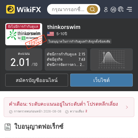
thinkorswim
ยังไม่มีการกำกับดูแล
0
5-10ปี
ใบอนุญาตในการกำกับดูแลกำลังถูกตั้งข้อสงสัย
1
0
ธุรกิจทั่วโลก
ระวังความเสี่ยงอันตรายที่อาจจะซ่อนอยู่
คะแนน
ดัชนีการกำกับดูแล
2.15
2
.
0
1
ดัชนีธุรกิจ
7.63
/10
ดัชนีการจัดการความเสี่ยง
2.89
3
1
2
สมัครบัญชีออนไลน์
เว็บไซต์
4
2
3
5
3
4
คำเตือน: ระดับคะแนนอยู่ในระดับต่ำ โปรดหลีกเลี่ยง
6
4
5
2
การตรวจพบก่อนหน้า 2026-08-08
ความเสี่ยง
7
5
6
ใบอนุญาตฟอเร็กซ์
8
6
7