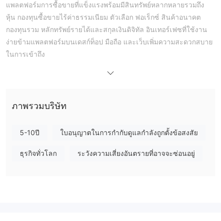
แพลตฟอร์มการซื้อขายที่แข็งแรงพร้อมมีสินทรัพย์หลากหลายรวมถึง
หุ้น กองทุนซื้อขายไร้ค่าธรรมเนียม ตัวเลือก ฟอเร็กซ์ สินค้าอนาคต
กองทุนรวม หลักทรัพย์รายได้และสกุลเงินดิจิทัล อินเทอร์เฟซที่ใช้งาน
ง่ายข้ามแพลตฟอร์มบนเดสก์ท็อป มือถือ และเว็บเพิ่มความสะดวกสบาย
ในการเข้าถึง
อย่างไรก็ตาม สถานะที่ไม่ได้รับการควบคุมของมัน ทำให้ผู้ใช้เผชิญกับ
ความเสี่ยงที่เป็นไปได้เนื่องจากขาดการควบคุมจากหน่วยงานกำกับ
อย่างไรก็ตาม วิธีการฝากเงินที่สะดวกและการสนับสนุนลูกค้าที่ตอบ
สนองได้ของ thinkorswim มีส่วนช่วยเสริมให้มีความน่าสนใจในหมู่นัก
ภาพรวมบริษัท
เทรดที่กำลังมองหาประสบการณ์การซื้อขายที่หลากหลาย
เว็บไซต์อย่างเป็นทางการ: https://www.tdameritrade.com/
5-10ปี
ใบอนุญาตในการกำกับดูแลกำลังถูกตั้งข้อสงสัย
thinkorswim เป็นเว็บไซต์ที่ถูกต้องหรือหลอก
ธุรกิจทั่วโลก
ระวังความเสี่ยงอันตรายที่อาจจะซ่อนอยู่
ลวง?
ทำงานโดยไม่มีการควบคุมดูแลจากหน่วยงาน
thinkorswim
กำกับดูแล
ซึ่งทำให้ผู้ใช้เผชิญกับความเสี่ยงที่เป็นไปได้ การขาดการ
ตรวจสอบจากหน่วยงานกำกับดูแลหมายความว่าไม่มีมาตรฐานหรือ
มาตรการที่เป็นที่ยอมรับ ทำให้นักเทรดเจอกับกิจกรรมทุจริต นักลงทุน