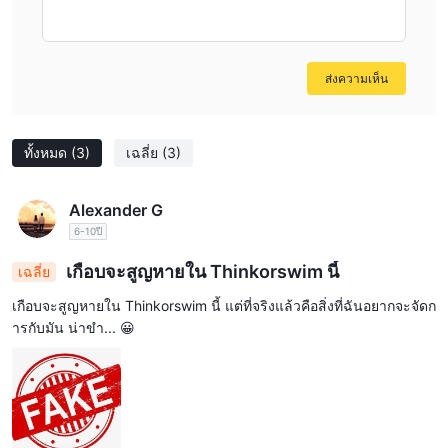
อุปกรณ์ที่ชอบ
ประเภทบัญชีที่หลากหลาย:
thinkorswim มีบัญชีที่หลากหลายให้ผู้
ใช้เลือกตามกลยุทธ์การลงทุนและเป้าหมายที่แตกต่างกัน ไม่ว่าผู้ใช้จะ
วางแผนสำหรับการเกษียณอายุ การศึกษา หรือการมองหาคุณสมบัติ
ส่งความเห็น
ของบัญชีที่เฉพาะเจาะจง พวกเขาสามารถเลือกจากบัญชีโบรกเกอร์
รายบุคคล บัญชีเกษียณ (เช่น Traditional IRA, Roth IRA) บัญชีเพื่อการ
ทั้งหมด
(3)
เฉลี่ย
(3)
ออมเงินเพื่อการศึกษา (เช่น 529 Plan) บัญชีเฉพาะ และบัญชีการซื้อ
ขายเงินยืม.
วิธีการฝากเงินที่สะดวก:
การเติมเงินในบัญชี thinkorswim ถูกทำให้
Alexander G
สะดวกด้วยวิธีการฝากเงินหลายวิธีที่มีอยู่ ผู้ใช้สามารถเลือกจากการฝาก
6-10ปี
เงินผ่านธนาคารอิเล็กทรอนิกส์ (ACH), โอนเงินผ่านวิธีโอนเงิน, การ
เกือบจะสูญหายใน Thinkorswim นี้
เฉลี่ย
ฝากเช็ค, การโอนสินทรัพย์จากบริษัทหลักทรัพย์อื่น, และการฝากใบรับ
รองหุ้นที่เป็นเอกสาร
เกือบจะสูญหายใน Thinkorswim นี้ แต่ที่จริงแล้วคือสิ่งที่ฉันอยากจะจัดก
การสนับสนุนลูกค้าที่ตอบสนองได้:
ารกับมัน น่าขำ... 😀
thinkorswim มีการสนับสนุน
ลูกค้าที่ตอบสนองผ่านช่องทางต่าง ๆ เช่น โทรศัพท์และอีเมล ผู้ใช้
บริการสามารถติดต่อผู้แทนฝ่ายบริการลูกค้าเพื่อขอความช่วยเหลือ
ข้อความ:
ดำเนินการโดยไม่มีการควบคุมดูแลจากหน่วยงานกำกับดูแล