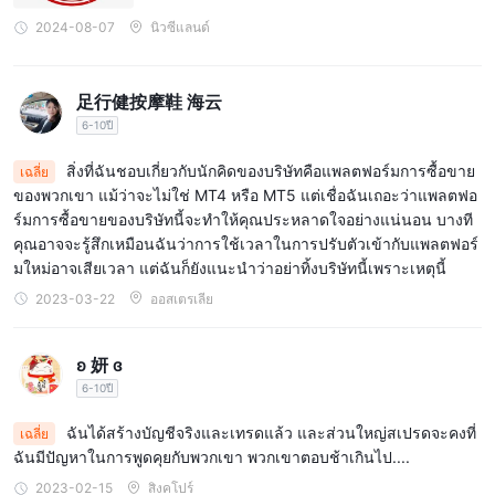
อาจทำให้ผู้ใช้เผชิญกับความเสี่ยง:
หนึ่งในข้อเสียสำคัญของ
2024-08-07
นิวซีแลนด์
thinkorswim คือการขาดการควบคุมดูแลจากหน่วยงานกำกับดูแล ซึ่ง
อาจทำให้ผู้ใช้เผชิญกับความเสี่ยงต่าง ๆ
โครงสร้างค่าธรรมเนียมที่ซับซ้อน:
ในขณะที่ thinkorswim มีค่า
足行健按摩鞋 海云
ธรรมเนียมการซื้อขายที่แข่งขันสำหรับหลายประเภทของการซื้อขาย
6-10ปี
เช่น หุ้นที่รายการแล้ว ตัวเลือก และกองทุนรวม โครงสร้างค่า
สิ่งที่ฉันชอบเกี่ยวกับนักคิดของบริษัทคือแพลตฟอร์มการซื้อขาย
เฉลี่ย
ธรรมเนียมอาจซับซ้อนและอาจแตกต่างขึ้นอยู่กับประเภทของการซื้อ
ของพวกเขา แม้ว่าจะไม่ใช่ MT4 หรือ MT5 แต่เชื่อฉันเถอะว่าแพลตฟอ
ขายและประเภทบัญชี
ร์มการซื้อขายของบริษัทนี้จะทำให้คุณประหลาดใจอย่างแน่นอน บางที
เครื่องมือตลาด
คุณอาจจะรู้สึกเหมือนฉันว่าการใช้เวลาในการปรับตัวเข้ากับแพลตฟอร์
มใหม่อาจเสียเวลา แต่ฉันก็ยังแนะนำว่าอย่าทิ้งบริษัทนี้เพราะเหตุนี้
แพลตฟอร์มการซื้อขายของ thinkorswim ให้การเข้าถึงถึงช่วงหลาก
2023-03-22
ออสเตรเลีย
หลายของเครื่องมือการเงิน ทำให้ผู้ใช้สามารถสร้างพอร์ตการลงทุนที่
กว้างขวางตามความชอบและวัตถุประสงค์ของตน
หุ้นและ ETF ที่รายชื่อเป็นส่วนสำคัญของข้อเสนอของแพลตฟอร์ม
ʚ 妍 ɞ
ทำให้ผู้ใช้สามารถซื้อขายหุ้นของบริษัทที่เปิดเผยข้อมูลและกองทุนซื้อ
6-10ปี
ขาย (ETFs) ในกลุ่มภาคธุรกิจและอุตสาหกรรมต่าง ๆ
ฉันได้สร้างบัญชีจริงและเทรดแล้ว และส่วนใหญ่สเปรดจะคงที่
เฉลี่ย
การซื้อขายออปชั่น
นอกจากนี้แพลตฟอร์มยังสะดวกในการ
โดยให้ผู้
ฉันมีปัญหาในการพูดคุยกับพวกเขา พวกเขาตอบช้าเกินไป....
ใช้มีโอกาสที่จะซื้อขายสัญญาออปชั่นบนหุ้น ดัชนี และ ETFs ซึ่งช่วย
2023-02-15
สิงคโปร์