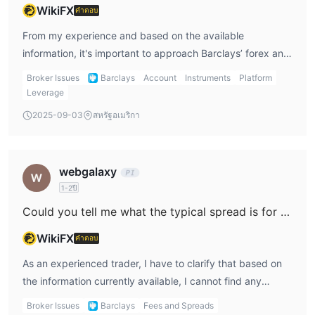
WikiFX
คำตอบ
best. There is no mention in the provided context of
support for funding through cryptocurrencies such as
From my experience and based on the available
Bitcoin or USDT. In my experience, reputable and well-
information, it's important to approach Barclays’ forex and
regulated forex brokers will always disclose their
trading services with notable caution, especially regarding
Broker Issues
Barclays
Account
Instruments
Platform
supported deposit methods transparently, and any
account types. Unlike many brokers that clearly outline
Leverage
absence of this information raises concerns. Adding funds
standard, ECN, or professional account offerings, I found
2025-09-03
สหรัฐอเมริกา
through cryptocurrencies, while increasingly popular
Barclays’ presentation of distinct trading accounts to be
among some brokers, brings its own risks—mainly, limited
lacking in transparency. Their focus appears largely on
recourse in case of transaction disputes, potential
institutional services—such as capital markets, investment
webgalaxy
exposure to price volatility, and, crucially, anonymity that
banking, foreign exchange, and fund management—
1-2ปี
can complicate recovery if issues arise. Given the high-risk
rather than retail forex trading accounts for individuals.
flags, lack of regulation, and user reports of withdrawal
Could you tell me what the typical spread is for EUR/USD when trading on a standard Barclays account?
What stands out for me, and should be a decisive factor
problems, I would not attempt to fund an account—in
for any trader, is that Barclays in Japan operates without
WikiFX
คำตอบ
crypto or otherwise—without clear, verifiable information
formal regulatory oversight. Reliable regulation is crucial
and robust regulatory oversight. Always prioritize safety
As an experienced trader, I have to clarify that based on
because it helps safeguard client funds and establish a
and full transparency.
the information currently available, I cannot find any
standard of accountability. Without such oversight, there’s
definitive or transparent details regarding the typical
an elevated risk, regardless of the account type you might
Broker Issues
Barclays
Fees and Spreads