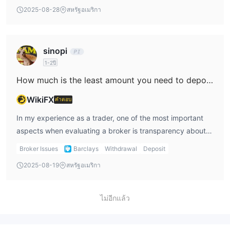
spread for EUR/USD on a standard Barclays account. In
be offered. Furthermore, the only user review available
2025-08-28
สหรัฐอเมริกา
my personal review of the broker, this lack of clear
details significant difficulties with withdrawals and
disclosure immediately raises concerns for me. Most
changing account terms, which raises additional trust
reputable and trustworthy forex brokers prominently
concerns in the absence of robust regulation. In summary,
sinopi
publish their spreads, particularly for a widely traded pair
as someone who prioritizes fund safety and transparent
1-2ปี
like EUR/USD, because spreads directly impact every
conditions, I have to note that the comparative analysis of
trader’s bottom line. However, the context here shows that
account types at Barclays is fundamentally undermined
How much is the least amount you need to deposit to start a live trading account at Barclays?
Barclays lacks valid regulation in Japan and carries
by their unregulated status and insufficient public details.
WikiFX
คำตอบ
several warning signs such as a suspicious regulatory
For me, this means I cannot confidently recommend any
license and high potential risk. In my trading career, I have
account structure they may advertise until both
In my experience as a trader, one of the most important
learned firsthand that regulatory oversight is a critical
transparency and regulatory oversight improve.
aspects when evaluating a broker is transparency about
layer of protection. When a broker operates without clear
funding requirements and clear, reliable information on
Broker Issues
Barclays
Withdrawal
Deposit
regulation and does not provide basic trading condition
account setup. For Barclays, based on the information
2025-08-19
สหรัฐอเมริกา
details like spread ranges, it becomes very difficult for me
available, there is no official or clear indication of the
to trust them with my funds. The absence of this key
minimum deposit required to open a live trading account.
information means I cannot accurately assess the cost of
The lack of this detail itself raises some concerns for me.
ไม่อีกแล้ว
trading or compare Barclays to other more transparent,
Additionally, what stands out to me is the total absence of
regulated brokers. For me, personally, this uncertainty is a
valid regulatory oversight in Japan—Barclays currently