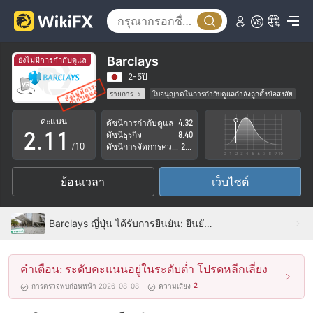
Barclays
ยังไม่มีการกำกับดูแล
0
2-5ปี
รายการ
ใบอนุญาตในการกำกับดูแลกำลังถูกตั้งข้อสงสัย
1
0
0
กลุ่มธุรกิจที่ต้องสงสัย
คะแนน
ดัชนีการกำกับดูแล
4.32
ระวังความเสี่ยงอันตรายที่อาจจะซ่อนอยู่
2
.
1
1
ดัชนีธุรกิจ
8.40
/10
ดัชนีการจัดการความเสี่ยง
2.98
3
2
2
ย้อนเวลา
เว็บไซต์
4
3
3
5
4
4
Barclays ญี่ปุ่น ได้รับการยืนยัน: ยืนยันสำนักงานปฏิบัติการแล้ว
6
5
5
คำเตือน: ระดับคะแนนอยู่ในระดับต่ำ โปรดหลีกเลี่ยง
7
6
6
2
การตรวจพบก่อนหน้า 2026-08-08
ความเสี่ยง
8
7
7