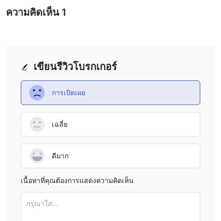
strong reason to proceed with extreme caution, if at all. I
operates without regulation there, which directly impacts
ความคิดเห็น
1
would advise anyone to be wary and demand full
trustworthiness. From a risk management perspective,
transparency before considering any live trading or
trading with an unregulated broker means client funds and
deposits.
trading operations are not protected by any governing
authority. The user review I came across described a
situation where money was deposited ($267 was
เขียนรีวิวโบรกเกอร์
mentioned as the initial amount) under the impression it
would be easily accessible, only for the user to encounter
การเปิดเผย
shifting requirements, unresponsiveness, and ultimately no
access to their funds. This experience, coupled with the
เฉลี่ย
high risk warnings and suspicious licensing status, makes
me extremely cautious. For me, the combination of no
clear minimum deposit policy and the regulatory concerns
ดีมาก
would be reason enough to reconsider opening an
account, regardless of the initial deposit size suggested
เนื้อหาที่คุณต้องการแสดงความคิดเห็น
by anecdotes. My personal approach is to only fund
accounts with brokers who are fully transparent,
กรุณาใส่...
regulated, and have a proven track record of honoring