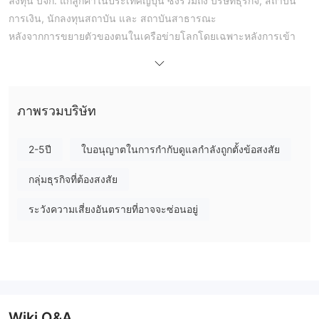
ลงทุน บจก. แก่ลูกค้าในประเทศญี่ปุ่น ซึ่งรวมถึง บริษัทธุรกิจ, สถาบัน
การเงิน, นักลงทุนสถาบัน และ สถาบันสาธารณะ
หลังจากการขยายตัวของตนในเครือข่ายโลกโดยเฉพาะหลังการเข้า
ซื้อกิจการในอเมริกาเหนือของเลห์แมน บราเธอร์ในปี 2008 Barclays
ได้เจรจาตัวเองเป็นหนึ่งในธนาคารลงทุนชั้นนำของญี่ปุ่น
ไม่ได้รับการควบคุมโดยหน่วยงาน
อย่างไรก็ตาม Barclays
ทางการในประเทศญี่ปุ่น
ซึ่งควรทำให้คุณสังเกตเนื่องจากอาจมี
ภาพรวมบริษัท
ความน่าเชื่อถือและเชื่อถือได้น้อยลง
2-5ปี
ใบอนุญาตในการกำกับดูแลกำลังถูกตั้งข้อสงสัย
ข้อดีและข้อเสีย
Barclays ถูกต้องหรือไม่?
ปัจจัยที่สำคัญที่สุดในการวัดความปลอดภัยของแพลตฟอร์มโบรกเกอร์
กลุ่มธุรกิจที่ต้องสงสัย
คือว่ามันได้รับการควบคุมอย่างเป็นทางการหรือไม่ Barclays เป็น
ระวังความเสี่ยงอันตรายที่อาจจะซ่อนอยู่
ไม่ได้รับการควบคุม
โบรกเกอร์ที่
ซึ่งหมายความว่าความปลอดภัย
ของเงินของผู้ใช้และกิจกรรมการซื้อขายไม่ได้รับการป้องกันอย่างมี
ประสิทธิภาพ นักลงทุนควรเลือก Barclays ด้วยความระมัดระวัง
บริการ Barclays
โซลูชัน
Barclays ญี่ปุ่นมีชุดบริการทางการเงินอย่างครอบคลุมรวมถึง
ตลาดทุน, การธนาคารลงทุน, ซื้อขายเงินตราต่างประเทศ,
Wiki Q&A