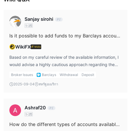
การจัดการกองทุน
และ
การจัดหาเงินทุน, การจัดการ
Barclays Securities มุ่งเน้นที่
Sanjay sirohi
ทรัพย์สิน,
การให้บริการที่ปรึกษา
และ
;
1-2ปี
การเข้าถึงตลาดขายส่ง, โดยเฉพาะใน
สาขาโตเกียว ให้บริการ
FX
อนุพันธ์
และ
;
Is it possible to add funds to my Barclays account with cryptocurrencies such as Bitcoin or USDT?
ในขณะที่ Barclays การจัดการลงทุน จัดการกองทุนรวม ในกลุ่ม
WikiFX
คำตอบ
สินทรัพย์ที่หลากหลายเพื่อตอบสนองความต้องการของนักลงทุนสถาบัน
Based on my careful review of the available information, I
would advise a highly cautious approach regarding the
idea of adding funds—whether via cryptocurrency or any
Broker Issues
Barclays
Withdrawal
Deposit
other means—to an account with Barclays in its current
2025-09-04
สหรัฐอเมริกา
form as presented here. The broker operates in Japan,
but according to the data, Barclays lacks valid local
regulation and has a suspicious regulatory license with a
Ashraf20
high-risk warning. For me as a trader, regulation is the
1-2ปี
cornerstone of security and transparency; without
oversight, there is a much higher risk that client funds may
How do the different types of accounts available at Barclays compare to each other?
not be protected, and dispute resolution is uncertain at