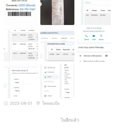
ร เปลี่ยนสิ่งที่พวกเขาเสนอให้ฉันอย่างสิ้นเชิง หลายคนเริ่มโทรหาฉันแ
นะนำให้ฉันกู้เงินเพิ่มเติมเพื่อลงทุน จากสถานการณ์ ฉันได้พูดคุยกับแต่ล
ะคนหลายครั้งที่หยิบยกประเด็นขึ้นมาและเปิดโปงความไม่ลงรอยกันขอ
งฉันและขอให้ยกเลิกบัญชี แต่พวกเขาบอกฉันว่าไม่สามารถยกเลิกบัญชี
ได้ และฉันต้องเซ็นสัญญากับบริษัทต่างๆ เพื่อดำเนินการ จากการดำเนิ
นการขั้นต่ำ 50 ครั้งและสามารถถอนเงินได้ ฉันแสดงความไม่เห็นด้วย
อีกครั้งและขอให้พวกเขาคืนเงิน 267 ดอลลาร์ แต่เป็นไปไม่ได้ เราหยุด
คุยกันพักหนึ่ง และพวกเขาก็โทรหาฉันอีกครั้งโดยบอกว่า เนื่องจากขาด
ข้อมูลที่ให้ไว้และความไม่เห็นด้วยของฉัน บริษัทจะชดเชยให้ฉัน 5,000
ดอลลาร์ แต่น่าประหลาดใจมาก ในการถอนเงิน 5,000 ดอลลาร์ที่ควร
จะเป็น ฉันต้องลงทุน 3,000 ดอลลาร์เพื่อลงนามในสัญญาดังกล่าว และ
นี่คือเงื่อนไขในการ สามารถถอนได้ จนถึงวันนี้พวกเขาไม่ได้โทรหาฉัน
อีกเลย และฉันพยายามถอนเงิน 267 ดอลลาร์ที่ฉันฝากไว้ แต่ทำไม่สำเร็
จ เห็นได้ชัดว่าเป็นการหลอกลวง
2023-06-01
โคลอมเบีย
ไม่อีกแล้ว