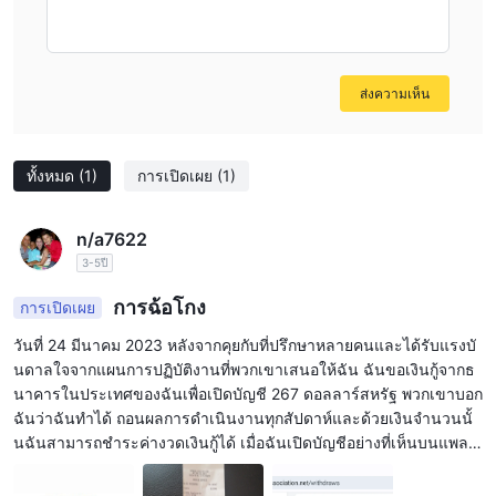
deposits and withdrawals.
ส่งความเห็น
ทั้งหมด
(1)
การเปิดเผย
(1)
n/a7622
3-5ปี
การฉ้อโกง
การเปิดเผย
วันที่ 24 มีนาคม 2023 หลังจากคุยกับที่ปรึกษาหลายคนและได้รับแรงบั
นดาลใจจากแผนการปฏิบัติงานที่พวกเขาเสนอให้ฉัน ฉันขอเงินกู้จากธ
นาคารในประเทศของฉันเพื่อเปิดบัญชี 267 ดอลลาร์สหรัฐ พวกเขาบอก
ฉันว่าฉันทำได้ ถอนผลการดำเนินงานทุกสัปดาห์และด้วยเงินจำนวนนั้
นฉันสามารถชำระค่างวดเงินกู้ได้ เมื่อฉันเปิดบัญชีอย่างที่เห็นบนแพลต
ฟอร์ม ฉันพยายามสื่อสารกับที่ปรึกษาและไม่มีใครตอบฉัน หลังจากนั้นไ
ม่กี่สัปดาห์พวกเขาก็โทรหาฉัน บอกฉันว่าฉันควรลงทุนเพื่อสร้างผลกำไ