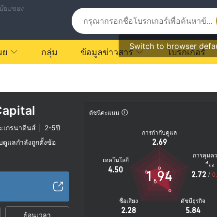
บียบของ
Switch to browser defa
ผย
กลุ่ม
ข้อมูลข่าวสาร
โบรกเกอร์
apital
ดัชนีคะแนน
ะเกรนาดีนส์
|
2-5ปี
การกำกับดูแล
2.69
ูแลกำลังถูกตั้งข้อ
การคุมค
เทคโนโลยี
ัย
ี่ยง
4.50
1.94
2.72
ตรายที่อาจจะซ่อนอยู่
/
0
ชื่อเสียง
ดัชนีธุรกิจ
2.28
5.84
ย้อนเวลา