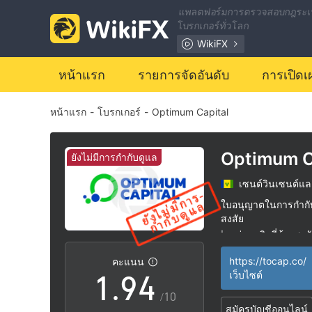
2
แพลตฟอร์มการตรวจสอบกฎระเ
โบรกเกอร์ทั่วโลก
3
WikiFX
4
หน้าแรก
รายการจัดอันดับ
การเปิดเ
หน้าแรก
-
โบรกเกอร์
-
Optimum Capital
5
0
6
1
Optimum C
ยังไม่มีการกำกับดูแล
เซนต์วินเซนต์แล
7
2
ใบอนุญาตในการกำกับด
สงสัย
0
8
3
กลุ่มธุรกิจที่ต้องสงส
|
ระวังความเสี่ยงอัน
|
https://tocap.co/
คะแนน
1
.
9
4
เว็บไซต์
/10
สมัครบัญชีออนไลน์