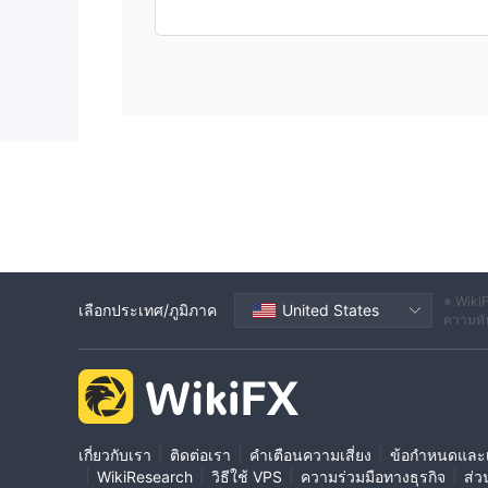
※ WikiF
เลือกประเทศ/ภูมิภาค
United States
ความทัน
|
|
|
เกี่ยวกับเรา
ติดต่อเรา
คำเตือนความเสี่ยง
ข้อกำหนดและเ
|
|
|
|
WikiResearch
วิธีใช้ VPS
ความร่วมมือทางธุรกิจ
ส่ว