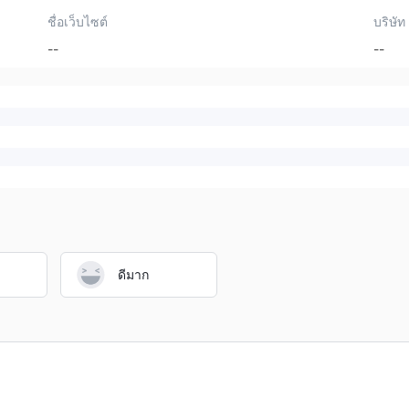
ชื่อเว็บไซต์
บริษัท
--
--
ดีมาก