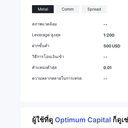
Metal
Comm
Spread
สภาพแวดล้อม
--
Leverage สูงสุด
1:200
ฝากขั้นต่ำ
500 USD
วิธีการโอนเงินเข้า
--
ตำแหน่งต่ำสุด
0.01
ความหลากหลายในการเทรด
--
ผู้ใช้ที่ดู
Optimum Capital
ก็ดูเช