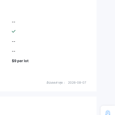
--
--
--
$9 per lot
อัปเดตล่าสุด：
2026-08-07