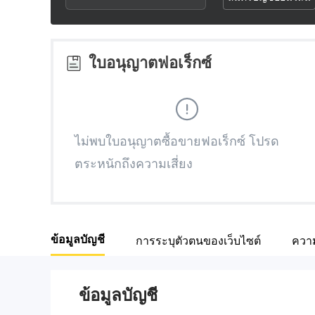
2
5
3
6
ใบอนุญาตฟอเร็กซ์
4
7
5
8
ไม่พบใบอนุญาตซื้อขายฟอเร็กซ์ โปรด
ตระหนักถึงความเสี่ยง
6
9
7
ข้อมูลบัญชี
การระบุตัวตนของเว็บไซต์
ความ
8
9
ข้อมูลบัญชี