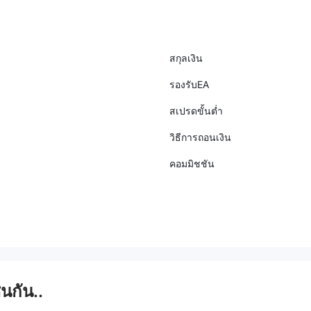
สกุลเงิน
รองรับEA
สเปรดขั้นต่ำ
วิธีการถอนเงิน
คอมมิชชัน
่นกัน..