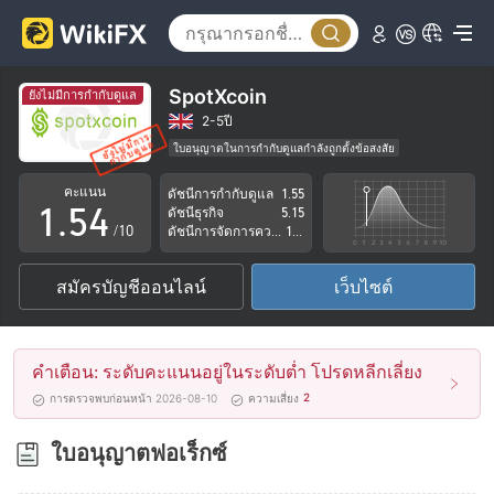
0
1
0
2
1
SpotXcoin
ยังไม่มีการกำกับดูแล
3
2
2-5ปี
ใบอนุญาตในการกำกับดูแลกำลังถูกตั้งข้อสงสัย
0
4
3
กลุ่มธุรกิจที่ต้องสงสัย
คะแนน
ดัชนีการกำกับดูแล
1.55
ระวังความเสี่ยงอันตรายที่อาจจะซ่อนอยู่
1
.
5
4
ดัชนีธุรกิจ
5.15
/10
ดัชนีการจัดการความเสี่ยง
1.58
2
6
5
สมัครบัญชีออนไลน์
เว็บไซต์
3
7
6
4
8
7
คำเตือน: ระดับคะแนนอยู่ในระดับต่ำ โปรดหลีกเลี่ยง
5
9
8
2
การตรวจพบก่อนหน้า 2026-08-10
ความเสี่ยง
6
9
ใบอนุญาตฟอเร็กซ์
7