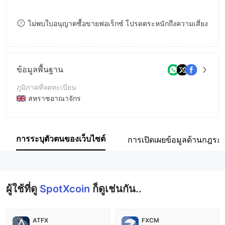
8
ไม่พบใบอนุญาตซื้อขายฟอเร็กซ์ โปรดตระหนักถึงความเสี่ยง
9
ข้อมูลพื้นฐาน
ภูมิภาคที่จดทะเบียน
สหราชอาณาจักร
ระยะเวลาดำเนินการ
2-5ปี
การระบุตัวตนของเว็บไซต์
การเปิดเผยข้อมูลด้านกฎระเ
ชื่อบริษัท
SpotXcoin
ผู้ใช้ที่ดู
SpotXcoin
ก็ดูเช่นกัน..
ATFX
FXCM