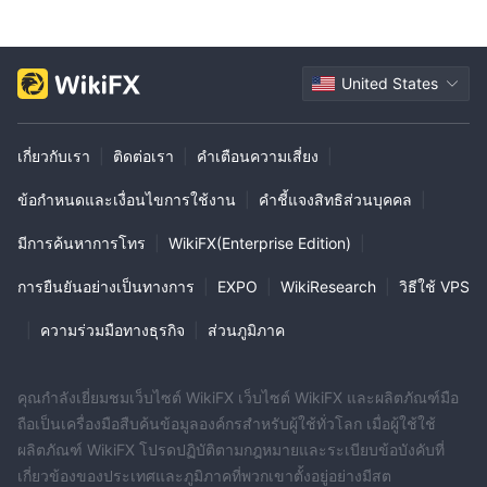
United States
เกี่ยวกับเรา
|
ติดต่อเรา
|
คำเตือนความเสี่ยง
|
ข้อกำหนดและเงื่อนไขการใช้งาน
|
คำชี้แจงสิทธิส่วนบุคคล
|
มีการค้นหาการโทร
|
WikiFX(Enterprise Edition)
|
การยืนยันอย่างเป็นทางการ
|
EXPO
|
WikiResearch
|
วิธีใช้ VPS
|
ความร่วมมือทางธุรกิจ
|
ส่วนภูมิภาค
คุณกำลังเยี่ยมชมเว็บไซต์ WikiFX เว็บไซต์ WikiFX และผลิตภัณฑ์มือ
ถือเป็นเครื่องมือสืบค้นข้อมูลองค์กรสำหรับผู้ใช้ทั่วโลก เมื่อผู้ใช้ใช้
ผลิตภัณฑ์ WikiFX โปรดปฏิบัติตามกฎหมายและระเบียบข้อบังคับที่
เกี่ยวข้องของประเทศและภูมิภาคที่พวกเขาตั้งอยู่อย่างมีสต