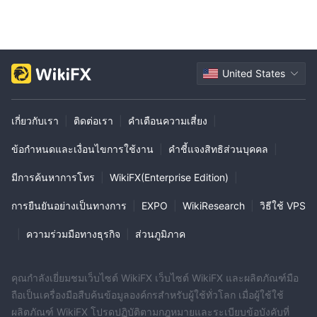
จากบัญชีของพวกเขาผ่านสภาพแวดล้อมการซื้อขายล่วงหน้า
Micro DAX Index (FDXS)
Micro Euro Stoxx 50 (FSXE) เป็น
Euro-Buxl (FGBX)
United States
Euro-Schatz (FGBS)
Euro-Bobl (FGBM)
ยูโร-บันด์ (FGBL)
เกี่ยวกับเรา
|
ติดต่อเรา
|
คำเตือนความเสี่ยง
|
Mini-MSCI Emerging Market (MME) ให้
นักลงทุน
วิธีการฝากและถอน
เงินจากบัญชีของพวกเขาผ่านสภาพแวดล้อมการดำเนินการทางฟิลด์
ข้อกำหนดและเงื่อนไขการใช้งาน
|
คำชี้แจงสิทธิส่วนบุคคล
|
ดัชนีดอลลาร์สหรัฐ (DX)
มีการค้นหาการโทร
|
WikiFX(Enterprise Edition)
|
สินค้าเกษตร:
ซูเก้า หมายเลข 11 (SB)
การยืนยันอย่างเป็นทางการ
|
EXPO
|
WikiResearch
|
วิธีใช้ VPS
กาแฟ (KC)
|
ความร่วมมือทางธุรกิจ
|
ส่วนภูมิภาค
โกโก้ (CC)
ฝ่ายฝน (CT)
สินค้าอื่น ๆ:
คุณกำลังเยี่ยมชมเว็บไซต์ WikiFX เว็บไซต์ WikiFX และผลิตภัณฑ์มือ
Mini-Gold (YG)
ถือเป็นเครื่องมือสืบค้นข้อมูลองค์กรสำหรับผู้ใช้ทั่วโลก เมื่อผู้ใช้ใช้
Mini-Silver (YI) เป็น
ผลิตภัณฑ์ WikiFX โปรดปฏิบัติตามกฎหมายและระเบียบข้อบังคับที่