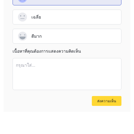
ท่าเรือนิวยอร์ก (RB)
before engaging with such a broker.
or adjust terms at their discretion. While I found
ทอง (GC)
information indicating the presence of evaluation fees for
เงิน (SI)
เฉลี่ย
account qualification, details about standard deposit or
ทองแดง (HG)
withdrawal charges remain opaque. For me, this lack of
แพลตินัม (PL)
ดีมาก
clarity is a strong reason to move cautiously and, if
แพลเลเดียม (PA)
necessary, directly request a detailed fee schedule from
E-mini Silver (QI)
เนื้อหาที่คุณต้องการแสดงความคิดเห็น
the company before considering any engagement.
E-mini Gold (QO)
Without such transparency, I personally cannot
น้ำมันดิบขนาดเล็ก (MCL)
กรุณาใส่...
recommend funding an account, as the risks may
สัญญาอนุพันธ์สกุลเงินดิจิทัล:
outweigh any potential upsides.
Micro Bitcoin (MBT) เป็น
ไมโครอีเทอเรียม (MET)
Index Futures:
ดัชนี DAX (FDAX)
ส่งความเห็น
Mini-DAX (FDXM) เป็น
ยูโร Stoxx 50 (FESX)
VSTOXX (FVS)
STOXX Europe 600 (FXXP) ให้
นักลงทุน
วิธีการฝากและถอนเงิน