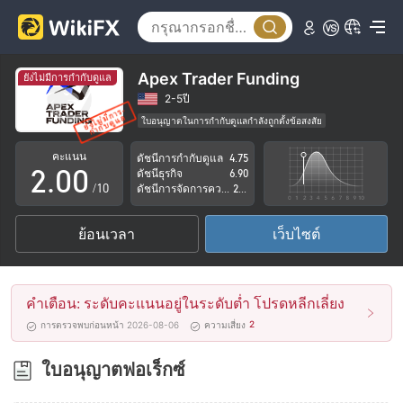
Apex Trader Funding
ยังไม่มีการกำกับดูแล
0
2-5ปี
ใบอนุญาตในการกำกับดูแลกำลังถูกตั้งข้อสงสัย
1
ธุรกิจทั่วโลก
ระวังความเสี่ยงอันตรายที่อาจจะซ่อนอยู่
คะแนน
ดัชนีการกำกับดูแล
4.75
2
.
0
0
ดัชนีธุรกิจ
6.90
/10
ดัชนีการจัดการความเสี่ยง
2.69
3
1
1
ย้อนเวลา
เว็บไซต์
4
2
2
5
3
3
คำเตือน: ระดับคะแนนอยู่ในระดับต่ำ โปรดหลีกเลี่ยง
6
4
4
2
การตรวจพบก่อนหน้า 2026-08-06
ความเสี่ยง
7
5
5
ใบอนุญาตฟอเร็กซ์
8
6
6