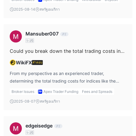
E-mini Midcap 400 (EMD)
always the broker’s transparency and regulatory status.
oversight and a warning about a suspicious license, I
รัสเซล 2000 (RTY)
2025-08-14
สหรัฐอเมริกา
According to my findings, Apex Trader Funding operates
believe the risks are even higher. For me, understanding
Micro E-Mini S&P 500 (MES) เป็น
without any valid regulation and has been flagged as
the precise leverage available is essential for responsible
Micro E-Mini Dow Jones (MYM) ให้
นักลงทุน
วิธีการฝากและถอน
high-risk, which makes me very cautious with any form of
risk management, especially in inherently leveraged
เงินออกจากบัญชีของพวกเขาผ่านสภาพแวดล้อมการดำเนินการทาง
Mansuber007
deposit. The lack of information on their accepted deposit
products like futures. Without clear leverage details and
อนาคต
1-2ปี
methods is especially concerning; I could not find any
with their unregulated status, I personally would exercise
มาโครอี-มินินาสดัค-100 (MNQ)
clear statement indicating support for cryptocurrencies as
extreme caution and avoid making assumptions that could
Could you break down the total trading costs involved for indices such as the US100 when using Apex Trader Funding?
Micro E-Mini Russell 2000 (M2K)
a funding option. For me, the absence of a regulatory
lead to unforeseen risks or losses.
อัตราดอกเบี้ยอนาคต:
WikiFX
คำตอบ
framework means there are inherent risks regarding client
Micro 10 Year Yield Futures (10Y)
fund safety, transaction transparency, and recourse if
From my perspective as an experienced trader,
หลักทรัพย์ 2-Year Note (ZT)
issues arise. Without explicit confirmation from the broker
determining the total trading costs for indices like the
หลักทรัพย์ 5-Year Note (ZF)
about supporting Bitcoin, USDT, or any other
US100 at Apex Trader Funding presents notable
หลักทรัพย์ 10-Year Note (ZN)
Broker Issues
Apex Trader Funding
Fees and Spreads
cryptocurrency for deposits, I wouldn’t advise assuming
challenges due to significant gaps in transparency. Based
สัญญา 30 ปี (ZB)
2025-08-07
สหรัฐอเมริกา
such methods are accepted. In general, with unregulated
on the available information, Apex Trader Funding offers
Ultra-Bond (UB)
platforms, I am reluctant to deposit via irreversible
trading in futures and stocks, but indices, traditional forex
สกุลเงินอนาคต:
methods like crypto, given the difficulty of retrieving funds
pairs, and related asset classes are not listed among their
ดอลลาร์ออสเตรเลีย (6A)
edgeisedge
if problems occur. Ultimately, I prioritize working with
supported products. When I examine a potential offering
ปอนด์สเตอร์ลิง (6B)
brokers that are open about their funding options and
1-2ปี
such as the US100, which is typically accessed via CFD or