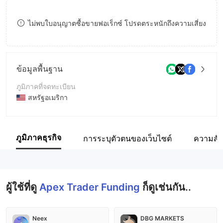
9
7
7
ไม่พบใบอนุญาตซื้อขายฟอเร็กซ์ โปรดตระหนักถึงความเสี่ยง
8
8
9
9
ข้อมูลพื้นฐาน
ภูมิภาคที่จดทะเบียน
สหรัฐอเมริกา
ระยะเวลาดำเนินการ
2-5ปี
ภูมิภาคธุรกิจ
การระบุตัวตนของเว็บไซต์
ความสัม
ชื่อบริษัท
Apex Trader Funding Inc
ผู้ใช้ที่ดู
Apex Trader Funding
ก็ดูเช่นกัน..
Neex
DBG MARKETS