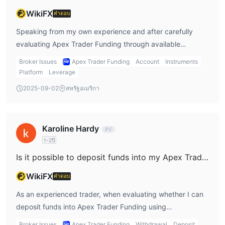
กำกับ
WikiFX
คำตอบ
ข้อดีและข้อเสีย
Speaking from my own experience and after carefully
Apex Trader Funding ให้ผู้ซื้อขายทั้งข้อดีและข้อเสียในการพิจารณา
evaluating Apex Trader Funding through available
ในขณะที่แพลตฟอร์มนี้ให้การเข้าถึงไปยังช่วงหลากหลายของเครื่องมือ
information, I have to note a key limitation in their offering:
Broker Issues
Apex Trader Funding
Account
Instruments
การซื้อขายและประเภทบัญชี การขาดการควบคุมทางกฎหมายอาจ
Apex Trader Funding does not provide trading services for
Platform
Leverage
เสี่ยงต่อการลงทุน นอกจากนี้ การสนับสนุนลูกค้าที่แข็งแกร่งและตัว
major forex pairs at all. Their focus is strictly on futures
2025-09-02
สหรัฐอเมริกา
เลือกการชำระเงินที่ยืดหยุ่นเสริมประสบการณ์การซื้อขาย แต่ผู้ซื้อขาย
and stocks, which means there is no leverage available for
ควรระมัดระวังเนื่องจากขาดการคุ้มครองทางกฎหมาย
forex markets through this firm. This is unusual in the prop
trading space, and it's important for traders like me who
เครื่องมือตลาด
Karoline Hardy
predominantly focus on forex to recognize this upfront to
Apex Trader Funding ให้บริการผลิตภัณฑ์การซื้อขายทั้งในหลาย
1-2ปี
avoid misplaced expectations. Regarding other asset
คลาสสินทรัพย์และตลาดซื้อขาย:
Is it possible to deposit funds into my Apex Trader Funding account using cryptocurrencies such as Bitcoin or USDT?
classes, I was unable to find any specific information on
Equity Index Futures:
leverage ratios for the futures or stock instruments that
E-mini S&P 500 (ES)
WikiFX
คำตอบ
Apex Trader Funding supports. In my assessment, this
นิกเกย์ (NKD)
As an experienced trader, when evaluating whether I can
lack of transparency around crucial details such as
E-mini NASDAQ 100 (NQ)
deposit funds into Apex Trader Funding using
leverage, minimum deposit, and even demo account
Mini-DOW (YM) เป็น
cryptocurrencies like Bitcoin or USDT, my first concern is
availability is a red flag. Moreover, with no regulatory
Broker Issues
Apex Trader Funding
Withdrawal
Deposit