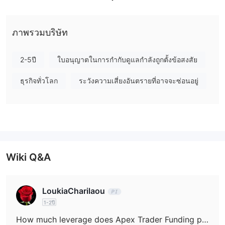
หุ้น, อัตราดอกเบี้ย, สกุลเงิน, สินค้า,
เทรดได้หลากหลาย, รวมถึง
สกุลเงินดิจิทัล, และอื่นๆ.
แพลตฟอร์มรองรับแพลตฟอร์มการซื้อ
NinjaTrader 8, Tradovate, และ Rithmic
ขายยอดนิยม เช่น
ภาพรวมบริษัท
RTrader Pro
, มอบความยืดหยุ่นและความสะดวกสบายให้แก่นัก
เทรด. นอกจากนี้, Apex Trader Funding มีบริการสนับสนุนลูกค้าทาง
2-5ปี
ใบอนุญาตในการกำกับดูแลกำลังถูกตั้งข้อสงสัย
โทรศัพท์ในเวลาทำการและเคาน์เตอร์ช่วยเหลือ 24/7, ทำให้มีการช่วย
เหลือที่พร้อมใช้งานเมื่อต้องการ. วิธีการชำระเงินที่ยอมรับรวมถึง Visa,
ธุรกิจทั่วโลก
ระวังความเสี่ยงอันตรายที่อาจจะซ่อนอยู่
Mastercard, Discover, และ American Express, มอบความสะดวก
ในการเติมเงินในบัญชี. โดยรวม, Apex Trader Funding มีเป้าหมายที่
จะให้บริการซื้อขายที่สะดวกและเชื่อถือได้แก่นักเทรด, แม้ว่านักเทรด
ควรระวังถึงข้อบกพร่องในการควบคุม.
กฎระเบียบ
Wiki Q&A
Apex Trader Funding ดำเนินการโดยไม่มีการควบคุมกำกับ
,
เสี่ยงต่อการลงทุนของนักลงทุน ขาดการควบคุมหมายความว่าไม่มี
LoukiaCharilaou
มาตรการหรือมาตรฐานที่กำหนดเพื่อป้องกันผลประโยชน์ของนัก
เทรดเดอร์ นักลงทุนควรระมัดระวังเมื่อมีปฏิกิริยากับองค์กรที่ไม่ได้รับ
1-2ปี
การควบคุมอย่าง Apex Trader Funding เนื่องจากขาดการควบคุม
How much leverage does Apex Trader Funding provide for major forex pairs, and how does this leverage differ for other asset classes?