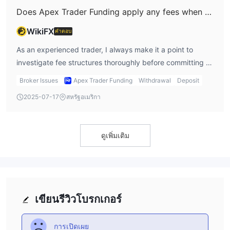
ดอลลาร์แคนาดา (6C)
regulated by credible authorities. If a broker is vague
futures contracts, I see no concrete details about contract
Does Apex Trader Funding apply any fees when you deposit or withdraw funds?
ยูโร FX (6E)
about deposits or lacks regulatory protection, I treat it as
specifications, spreads, commissions, or even indicative
เยนญี่ปุ่น (6J)
WikiFX
คำตอบ
a red flag and proceed very carefully—or more likely, look
slippage rates. The absence of detail regarding spreads
สวิสฟรังก์ (6S)
elsewhere for my trading needs.
or fees is especially problematic for me, as trading costs
As an experienced trader, I always make it a point to
Micro E-Mini AUD/USD (M6A) เป็น
are a fundamental part of my risk management and
investigate fee structures thoroughly before committing to
Micro E-Mini EUR/USD (M6E)
profitability calculations. Further, the lack of regulation and
any broker or prop firm. Unfortunately, in my research into
อนาคตสินค้า:
Broker Issues
Apex Trader Funding
Withdrawal
Deposit
the unavailability of established trading platforms like MT4
Apex Trader Funding, I found a significant lack of
ข้าวโพด (ZC)
2025-07-17
สหรัฐอเมริกา
or MT5 raises my concern about cost structures and order
transparency regarding deposit and withdrawal fees. The
ข้าว (ZW)
execution quality. Without a clear fee schedule, demo
firm does not provide clear details about these charges on
ถั่วเหลือง (ZS)
account access, or even definitive info about available
its publicly available materials, which immediately raises a
อาหารเสริมถั่วเหลือง (ZM)
ดูเพิ่มเติม
assets, I cannot reliably assess what a trade—let alone an
red flag for me. In my professional view, transparency
น้ำมันถั่วเหลือง (ZL)
active day trading strategy—would actually cost me on
about costs is critical; without it, I cannot accurately
น้ำมันดิบ (CL)
something like the US100. In summary, for me, the
assess my potential trading costs or plan my cash flow
Mini Crude Oil (QM) เป็น
combination of no regulatory oversight and a lack of
effectively. Moreover, Apex Trader Funding operates
ก๊าซธรรมชาติ (NG)
transparency on trading costs means I cannot confidently
without regulatory oversight, which means there are no
E-mini Natural Gas (QG) เป็นวิธีการซื้อขายสินค้าทางการเงินที่เป็น
เขียนรีวิวโบรกเกอร์
recommend Apex Trader Funding as a cost-effective or
external protections to ensure fairness in their fee
เงินเหรียญเสมือน
safe venue for trading indices. I would advise any serious
structure. This makes me even more cautious, as
น้ำมันทำความร้อน (HO)
การเปิดเผย
trader to exercise caution and demand full cost disclosure
unregulated firms can sometimes introduce hidden costs