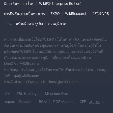
มีการค้นหาการโทร
|
WikiFX(Enterprise Edition)
|
การยืนยันอย่างเป็นทางการ
|
EXPO
|
WikiResearch
|
วิธีใช้ VPS
|
ความร่วมมือทางธุรกิจ
|
ส่วนภูมิภาค
คุณกำลังเยี่ยมชมเว็บไซต์ WikiFX เว็บไซต์ WikiFX และผลิตภัณฑ์มือ
ถือเป็นเครื่องมือสืบค้นข้อมูลองค์กรสำหรับผู้ใช้ทั่วโลก เมื่อผู้ใช้ใช้
ผลิตภัณฑ์ WikiFX โปรดปฏิบัติตามกฎหมายและระเบียบข้อบังคับที่
เกี่ยวข้องของประเทศและภูมิภาคที่พวกเขาตั้งอยู่อย่างมีสต
LineOA：@629cxqrc
หากข้อมูลเช่นใบอนุญาตได้รับการแก้ไขเรียบร้อยแล้ว โปรดส่งข้อมูล
ไปที่：qa@wikifx.com
ร่วมมือด้านการโฆษณา：business@wikifx.com
Axi
FBL Holdings
Millenium One
squaredfinancial
BCM
POE Market
CFFOREX
เพิ่มเติม
Mether World
Stockpair.com
TradePulse