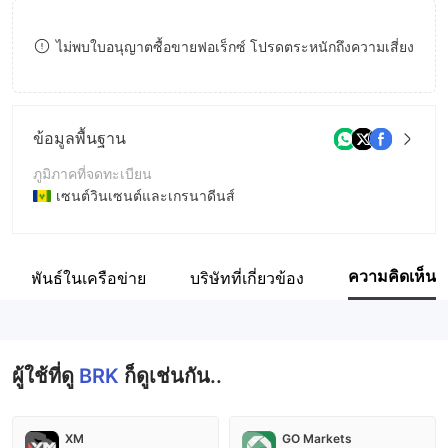
9
7
ไม่พบใบอนุญาตซื้อขายฟอเร็กซ์ โปรดตระหนักถึงความเสี่ยง
8
9
ข้อมูลพื้นฐาน
ภูมิภาคที่จดทะเบียน
เซนต์วินเซนต์และเกรนาดีนส์
ระยะเวลาดำเนินการ
5-10ปี
ความคิดเห็น
มสัมพันธ์ในเครือข่าย
บริษัทที่เกี่ยวข้อง
ชื่อบริษัท
BRK Holdings Ltd
ผู้ใช้ที่ดู
BRK
ก็ดูเช่นกัน..
XM
GO Markets