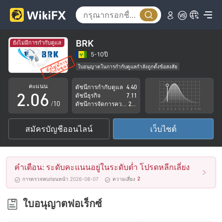
1
2
3
BRK
ยังไม่มีการกำกับดูแล
0
4
5-10ปี
ใบอนุญาตในการกำกับดูแลกำลังถูกตั้งข้อสงสัย
1
5
กลุ่มธุรกิจที่ต้องสงสัย
คะแนน
ดัชนีการกำกับดูแล
4.40
ระวังความเสี่ยงอันตรายที่อาจจะซ่อนอยู่
2
.
0
6
ดัชนีธุรกิจ
7.11
/10
ดัชนีการจัดการความเสี่ยง
2.87
3
1
7
สมัครบัญชีออนไลน์
เว็บไซต์
4
2
8
5
3
9
คำเตือน: ระดับคะแนนอยู่ในระดับต่ำ โปรดหลีกเลี่ยง
6
4
2
การตรวจพบก่อนหน้า 2026-08-07
ความเสี่ยง
7
5
ใบอนุญาตฟอเร็กซ์
8
6