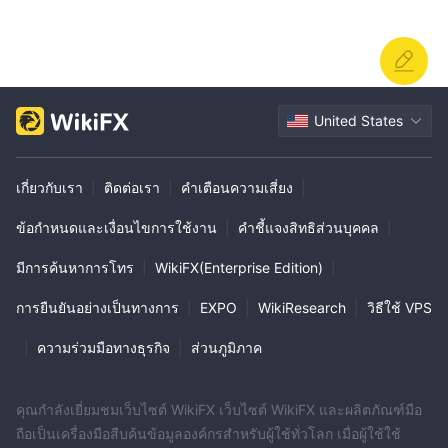
United States
เกี่ยวกับเรา
|
ติดต่อเรา
|
คำเตือนความเสี่ยง
|
ข้อกำหนดและเงื่อนไขการใช้งาน
|
คำชี้แจงสิทธิส่วนบุคคล
|
มีการค้นหาการโทร
|
WikiFX(Enterprise Edition)
|
การยืนยันอย่างเป็นทางการ
|
EXPO
|
WikiResearch
|
วิธีใช้ VPS
|
ความร่วมมือทางธุรกิจ
|
ส่วนภูมิภาค
คุณกำลังเยี่ยมชมเว็บไซต์ WikiFX เว็บไซต์ WikiFX และผลิตภัณฑ์มือ
ถือเป็นเครื่องมือสืบค้นข้อมูลองค์กรสำหรับผู้ใช้ทั่วโลก เมื่อผู้ใช้ใช้