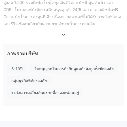
สูงสุด 1:200 รวมถึงฟอเร็กซ์ สกุลเงินดิจิตอล ดัชนี หุ้น สินค้า และ
CDFs โบรกเกอร์ยังมีการสนับสนุนลูกค้า 24/5 และค่าคอมมิชชั่นฟรี
Celox ยังเป็นการลงทุนที่เสี่ยงเนื่องจากสถานะที่ไม่ได้รับการกำกับดูแล
และรีวิวเชิงลบเกี่ยวกับความยากลำบากในการถอนเงิน
ข้อดีและข้อเสีย
Celox เป็นโบรกเกอร์ที่ถูกต้องหรือไม่?
Celox ไม่ได้รับการกำกับดูแล ทำให้เป็นที่น่าเชื่อถือน้อยกว่าโบรกเกอร์
ที่ได้รับการกำกับดูแล
ภาพรวมบริษัท
ฉันสามารถซื้อขายอะไรบน Celox ได้บ้าง?
5-10ปี
ใบอนุญาตในการกำกับดูแลกำลังถูกตั้งข้อสงสัย
ผู้ซื้อขายสามารถเลือกทิศทางการลงทุนที่แตกต่างกันได้เนื่องจาก
ฟอเร็กซ์、สกุลเงินดิจิตอล、ดัชนี、หุ้น、สินค้า
โบรกเกอร์提供
กลุ่มธุรกิจที่ต้องสงสัย
และ CDFs
ระวังความเสี่ยงอันตรายที่อาจจะซ่อนอยู่
Celox ค่าธรรมเนียม
0
ค่าคอมมิชชั่นคือ
และไม่มีค่าธรรมเนียมที่ซ่อนอยู่ โบรกเกอร์提供ส
เปรดต่ำ
เลเวอเรจ