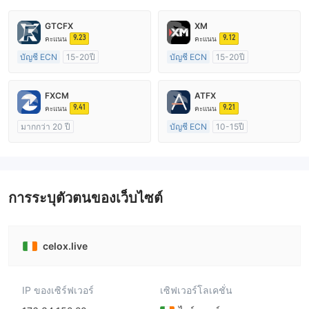
GTCFX
XM
9.23
9.12
คะแนน
คะแนน
บัญชี ECN
15-20ปี
บัญชี ECN
15-20ปี
การกำกับดูแล สหราชอาณาจักร
การกำกับดูแล ออสเตรเลีย
ใบอนุญาต Market Making (MM)
ใบอนุญาต Market Making (MM)
FXCM
ATFX
ใบอนุญาต MT4 แบบเต็ม
ใบอนุญาต MT4 แบบเต็ม
9.41
9.21
คะแนน
คะแนน
มากกว่า 20 ปี
บัญชี ECN
10-15ปี
การกำกับดูแล ออสเตรเลีย
การกำกับดูแล ออสเตรเลีย
ใบอนุญาต Market Making (MM)
ใบอนุญาต Market Making (MM)
ใบอนุญาต MT4 แบบเต็ม
ใบอนุญาต MT4 แบบเต็ม
การระบุตัวตนของเว็บไซต์
celox.live
IP ของเซิร์ฟเวอร์
เซิฟเวอร์โลเคชั่น