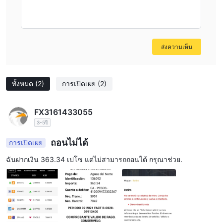
Twitter และ LinkedIn
ส่งความเห็น
ทั้งหมด
(2)
การเปิดเผย
(2)
FX3161433055
3-5ปี
ถอนไม่ได้
การเปิดเผย
ฉันฝากเงิน 363.34 เปโซ แต่ไม่สามารถถอนได้ กรุณาช่วย.